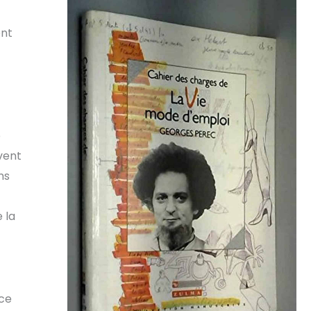
ont
e
vent
ns
 la
nce