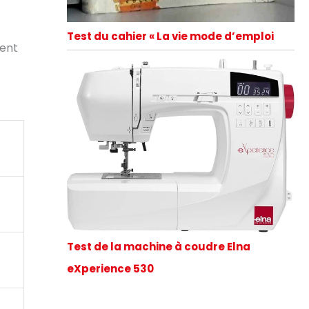
Test du cahier « La vie mode d’emploi
ment
Test de la machine à coudre Elna
eXperience 530