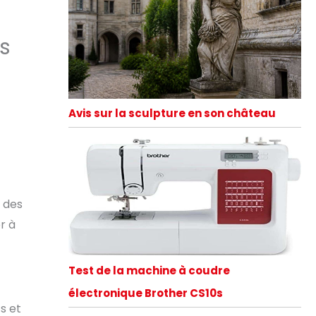
s
Avis sur la sculpture en son château
, des
r à
Test de la machine à coudre
électronique Brother CS10s
s et