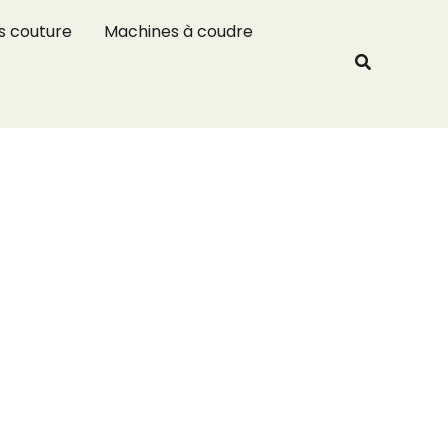
R
s couture
Machines à coudre
e
Recherche
c
h
e
r
c
h
e
r