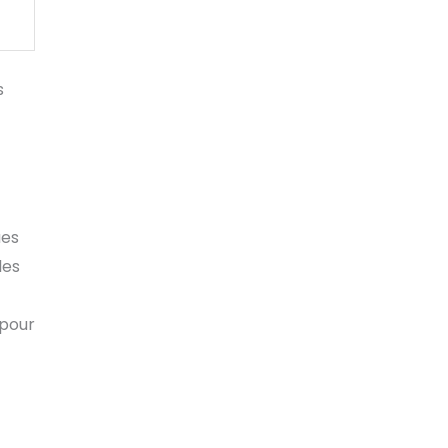
s
ues
les
 pour