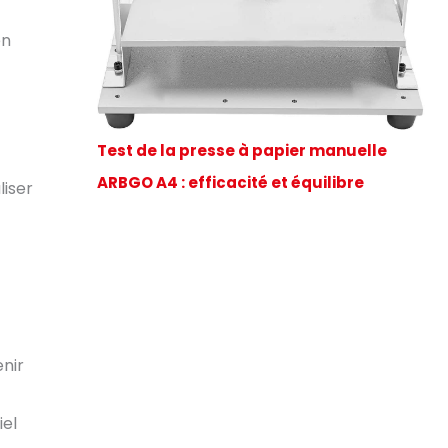
en
Test de la presse à papier manuelle
ARBGO A4 : efficacité et équilibre
liser
enir
iel