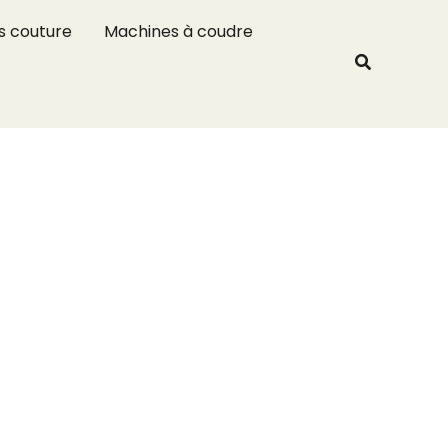
R
s couture
Machines à coudre
e
Recherche
c
h
e
r
c
h
e
r