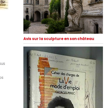
Avis sur la sculpture en son château
sus
os