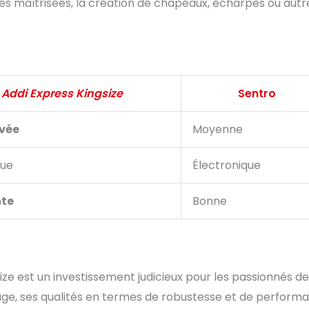
pes maîtrisées, la création de chapeaux, écharpes ou autr
Addi Express Kingsize
Sentro
evée
Moyenne
ue
Électronique
nte
Bonne
ize est un investissement judicieux pour les passionnés de
ssage, ses qualités en termes de robustesse et de perform