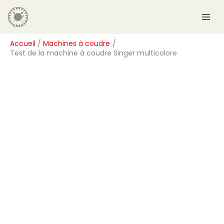
Aller
R
au
e
contenu
c
Accueil
Machines à coudre
h
Test de la machine à coudre Singer multicolore
e
r
c
h
e
r