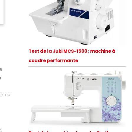
Test de la Juki MCS-1500 : machine à
coudre performante
de
n
ir au
e,