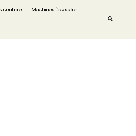
R
s couture
Machines à coudre
e
Recherche
c
h
e
r
c
h
e
r