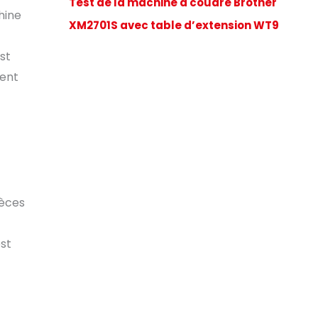
Test de la machine à coudre Brother
hine
XM2701S avec table d’extension WT9
st
tent
ièces
est