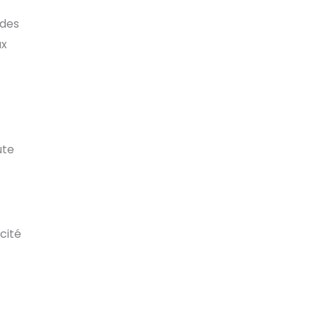
 des
ux
ute
cité