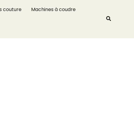
R
s couture
Machines à coudre
e
Recherche
c
h
e
r
c
h
e
r