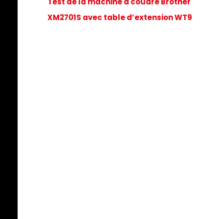
Test de la machine à coudre Brother
XM2701S avec table d’extension WT9