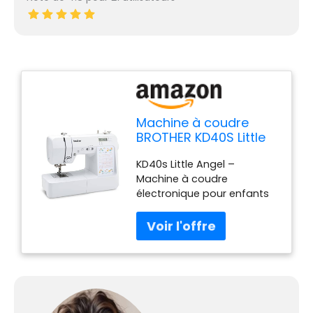
Machine à coudre
BROTHER KD40S Little
Angel
KD40s Little Angel –
Machine à coudre
électronique pour enfants
& débutants - Brother :
machine à coudre, 40
points, 750 pts/min,
garantie 3 ans. Livraison...
KD40s Little Angel –
Machine à coudre
électronique pour enfants
& débutants - Brother -