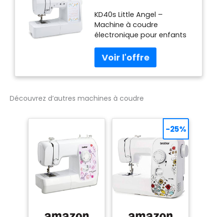
Angel
KD40s Little Angel –
Machine à coudre
électronique pour enfants
& débutants - Brother :
machine à coudre, 40
points, 750 pts/min,
garantie 3 ans. Livraison...
KD40s Little Angel –
Machine à coudre
Découvrez d’autres machines à coudre
électronique pour enfants
& débutants - Brother -
Garantie 3 ans — la
-25%
machine à coudre Brother
qui apporte la précision et
la fiabilité de la marque à
votre atelier. Conçue pour
offrir couture précise et
confortable, cette machine
accompagne vos projets
exigeants avec confort et