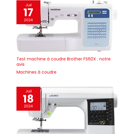
vêtement, comme les
travail éclairé LED:
jambes des pantalons,
Juil
Visibilité optimale
17
les poignets, les gants et
pendant la couture
plus encore
grâce à l'éclairage LED
intégré du plan de
2024
travail
Test machine à coudre Brother FS60X : notre
avis
Machines à coudre
Juil
18
2024