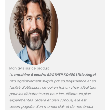
Garantie 3 ans — la
machine à coudre Brother
qui apporte la précision et
la fiabilité de la marque à
votre atelier. Conçue pour
offrir couture précise et
confortable, cette machine
accompagne vos projets
exigeants avec confort et
polyvalence. Spécifications
complètes dans la fiche
détaillée du produit. Idéale
pour la confection
Mon avis sur ce produit
vêtements, retouches,
La
machine à coudre BROTHER KD40S Little Angel
déco, patchwork . Garantie
m’a agréablement surpris par sa polyvalence et sa
3 ans Sperenza , SAV
Brother agréé en interne à
facilité d’utilisation, ce qui en fait un choix idéal tant
Valenc
pour les débutants que pour les utilisateurs plus
expérimentés. Légère et bien conçue, elle est
accompagnée d’un manuel clair et de nombreux