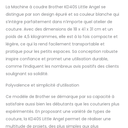
& débutants - Brother -
La Machine à coudre Brother KD40S Little Angel se
Garantie 3 ans — la
distingue par son design épuré et sa couleur blanche qui
machine à coudre Brother
s’intègre parfaitement dans n’importe quel atelier de
qui apporte la précision et
couture. Avec des dimensions de 18 x 41 x 31 cm et un
la fiabilité de la marque à
votre atelier. Conçue pour
poids de 4,5 kilogrammes, elle est à la fois compacte et
offrir couture précise et
légère, ce qui la rend facilement transportable et
confortable, cette machine
pratique pour les petits espaces. Sa conception robuste
accompagne vos projets
inspire confiance et promet une utilisation durable,
exigeants avec confort et
polyvalence. Spécifications
comme l’indiquent les nombreux avis positifs des clients
complètes dans la fiche
soulignant sa solidité.
détaillée du produit. Idéale
pour la confection
Polyvalence et simplicité d’utilisation
vêtements, retouches,
déco, patchwork . Garantie
Ce modèle de Brother se démarque par sa capacité à
3 ans Sperenza , SAV
satisfaire aussi bien les débutants que les couturiers plus
Brother agréé en interne à
expérimentés. En proposant une variété de types de
Valenc
couture, la KD40S Little Angel permet de réaliser une
multitude de projets, des plus simples aux plus