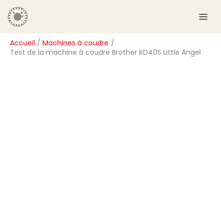
Aller
R
au
e
contenu
c
Accueil
Machines à coudre
h
Test de la machine à coudre Brother KD40S Little Angel
e
r
c
h
e
r