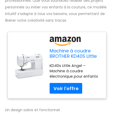
professionnels. Que vous souhaitiez réaliser des projets
personnels ou initier vos enfants à la couture, ce modèle
intuitif s’adapte à tous vos besoins, vous permettant de
libérer votre créativité sans tracas.
Machine à coudre
BROTHER KD40S Little
Angel
KD40s Little Angel –
Machine à coudre
électronique pour enfants
& débutants - Brother :
machine à coudre, 40
points, 750 pts/min,
garantie 3 ans. Livraison...
KD40s Little Angel –
Machine à coudre
Un design sobre et fonctionnel
électronique pour enfants