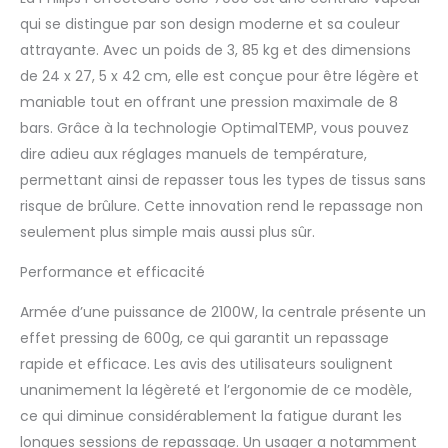
centrales vapeur Philips
qui se distingue par son design moderne et sa couleur
garantit que votre fer à
attrayante. Avec un poids de 3, 85 kg et des dimensions
repasser vapeur ne brûlera
de 24 x 27, 5 x 42 cm, elle est conçue pour être légère et
jamais les tissus à
repasser, même s'il repose
maniable tout en offrant une pression maximale de 8
sur vos vêtements ou votre
bars. Grâce à la technologie OptimalTEMP, vous pouvez
planche à repasser
dire adieu aux réglages manuels de température,
TECHNOLOGIE DYNAMIQ :
permettant ainsi de repasser tous les types de tissus sans
notre capteur intelligent
sait exactement quand et
risque de brûlure. Cette innovation rend le repassage non
comment le fer se déplace,
seulement plus simple mais aussi plus sûr.
libérant automatiquement
une vapeur puissante selon
Performance et efficacité
vos besoins. SANS RÉGLAGE
DE TEMPÉRATURE : repassez
Armée d’une puissance de 2100W, la centrale présente un
tout, des jeans à la soie,
effet pressing de 600g, ce qui garantit un repassage
sans ajuster la température
rapide et efficace. Les avis des utilisateurs soulignent
- Pas besoin de trier votre
unanimement la légèreté et l’ergonomie de ce modèle,
linge, de changer les
réglages ou d'attendre que
ce qui diminue considérablement la fatigue durant les
le fer s'adapte UNE
longues sessions de repassage. Un usager a notamment