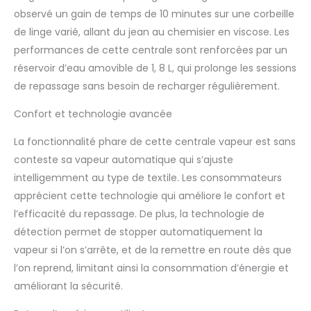
AUTONOMIE PROLONGÉE : Sa
observé un gain de temps de 10 minutes sur une corbeille
capacité de 1.8L vous offre
de linge varié, allant du jean au chemisier en viscose. Les
jusqu'à 2 heures
d'utilisation en continu.
performances de cette centrale sont renforcées par un
Avec la fonction Easy De-
réservoir d’eau amovible de 1, 8 L, qui prolonge les sessions
Calc, le détartrage est
de repassage sans besoin de recharger régulièrement.
facile et efficace pour
prolonger la durée de vie
Confort et technologie avancée
de votre centrale vapeur.
La fonctionnalité phare de cette centrale vapeur est sans
conteste sa vapeur automatique qui s’ajuste
intelligemment au type de textile. Les consommateurs
apprécient cette technologie qui améliore le confort et
l’efficacité du repassage. De plus, la technologie de
détection permet de stopper automatiquement la
vapeur si l’on s’arrête, et de la remettre en route dès que
l’on reprend, limitant ainsi la consommation d’énergie et
améliorant la sécurité.