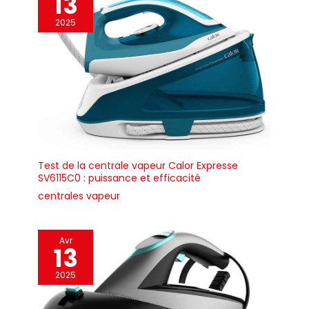
13
2025
Test de la centrale vapeur Calor Expresse
SV6115C0 : puissance et efficacité
centrales vapeur
Avr
13
2025