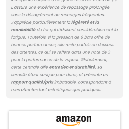
jusqu'à 2 heures
L assure une expérience de repassage prolongée
d'utilisation en continu.
sans le désagrément de recharges fréquentes.
Avec la fonction Easy De-
Calc, le détartrage est
J’apprécie particulièrement la
légèreté et la
facile et efficace pour
maniabilité
du fer qui réduisent considérablement la
prolonger la durée de vie
fatigue. Toutefois, si la pression de 8 bars offre de
de votre centrale vapeur.
bonnes performances, elle reste parfois en dessous
des attentes, ce qui se reflète dans une note de 3
pour la performance de la vapeur. Globalement,
cette centrale allie
entretien et durabilité
, sa
semelle étant conçue pour durer, et présente un
rapport qualité/prix
imbattable, correspondant à
mes attentes tant esthétiques que pratiques.