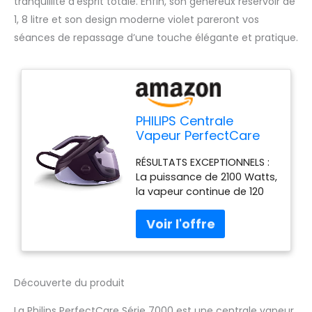
tranquillité d’esprit totale. Enfin, son généreux réservoir de
1, 8 litre et son design moderne violet pareront vos
séances de repassage d’une touche élégante et pratique.
PHILIPS Centrale
Vapeur PerfectCare
Série 7000 - Puissance
RÉSULTATS EXCEPTIONNELS :
2100W, Effet Pressing
La puissance de 2100 Watts,
600g, Pression 8 bars,
la vapeur continue de 120
Technologie
gr/min et l'effet pressing
OptimalTEMP, Eco,
jusqu'à 600 g de la centrale
Semelle SteamGlide
vapeur vous offrent un
Elite, Réservoir de 1.8L,
repassage rapide, efficace
Violet (PSG7150/30)
et une élimination efficace
des plis. GARANTIE SANS
Découverte du produit
BRÛLURE : la technologie
OptimalTEMP de nos
La Philips PerfectCare Série 7000 est une centrale vapeur