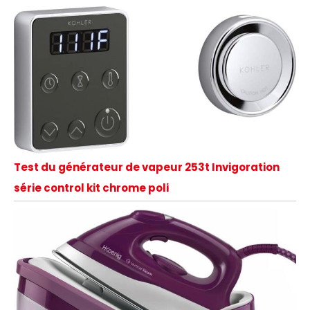
Test du générateur de vapeur 253t Invigoration
série control kit chrome poli