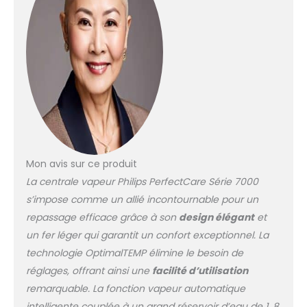
repasser vapeur ne brûlera
jamais les tissus à
repasser, même s'il repose
sur vos vêtements ou votre
planche à repasser
TECHNOLOGIE DYNAMIQ :
notre capteur intelligent
sait exactement quand et
comment le fer se déplace,
libérant automatiquement
une vapeur puissante selon
Mon avis sur ce produit
vos besoins. SANS RÉGLAGE
La centrale vapeur Philips PerfectCare Série 7000
DE TEMPÉRATURE : repassez
s’impose comme un allié incontournable pour un
tout, des jeans à la soie,
sans ajuster la température
repassage efficace grâce à son
design élégant
et
- Pas besoin de trier votre
un fer léger qui garantit un confort exceptionnel. La
linge, de changer les
technologie OptimalTEMP élimine le besoin de
réglages ou d'attendre que
réglages, offrant ainsi une
facilité d’utilisation
le fer s'adapte UNE
AUTONOMIE PROLONGÉE : Sa
remarquable. La fonction vapeur automatique
capacité de 1.8L vous offre
intelligente couplée à un grand réservoir d’eau de 1, 8