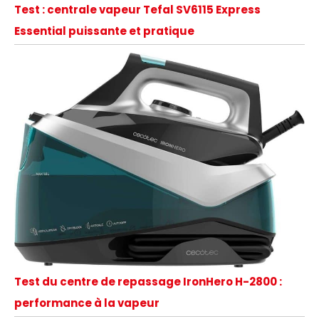
Test : centrale vapeur Tefal SV6115 Express
Essential puissante et pratique
Test du centre de repassage IronHero H-2800 :
performance à la vapeur