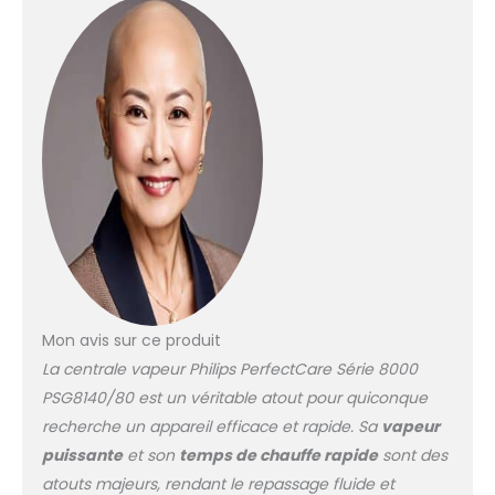
plus épais. GARANTIE SANS
BRÛLURE : la technologie
OptimalTEMP de nos
centrales vapeur Philips
garantit que votre fer à
repasser vapeur ne brûlera
jamais les tissus à
repasser, même s'il repose
sur vos vêtements ou votre
planche à repasser SANS
RÉGLAGE DE TEMPÉRATURE :
repassez tout, des jeans à
la soie, sans ajuster la
température - Pas besoin
de trier votre linge, de
Mon avis sur ce produit
changer les réglages ou
La centrale vapeur Philips PerfectCare Série 8000
d'attendre que le fer
PSG8140/80 est un véritable atout pour quiconque
s'adapte SEMELLE
STEAMGLIDE ELITE : Le fer à
recherche un appareil efficace et rapide. Sa
vapeur
repasser vapeur est équipé
puissante
et son
temps de chauffe rapide
sont des
d'une semelle ultra-
atouts majeurs, rendant le repassage fluide et
glissante et résistante aux