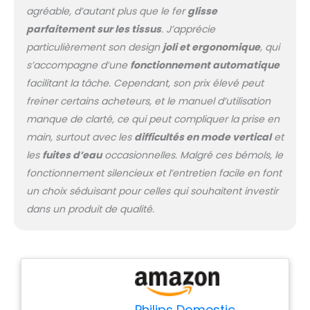
agréable, d’autant plus que le fer
glisse
rayures pour une
expérience de repassage
parfaitement sur les tissus
. J’apprécie
fluide et qui dure dans le
particulièrement son design
joli et ergonomique
, qui
temps. UNE AUTONOMIE
s’accompagne d’une
fonctionnement automatique
PROLONGÉE : Sa capacité de
facilitant la tâche. Cependant, son prix élevé peut
1.8L vous offre jusqu'à 2
heures d'utilisation en
freiner certains acheteurs, et le manuel d’utilisation
continu. Avec la fonction
manque de clarté, ce qui peut compliquer la prise en
Easy De-Calc, le détartrage
main, surtout avec les
difficultés en mode vertical
et
est facile et efficace pour
les
fuites d’eau
occasionnelles. Malgré ces bémols, le
prolonger la durée de vie
fonctionnement silencieux et l’entretien facile en font
de votre centrale vapeur.
un choix séduisant pour celles qui souhaitent investir
dans un produit de qualité.
Philips Domestic