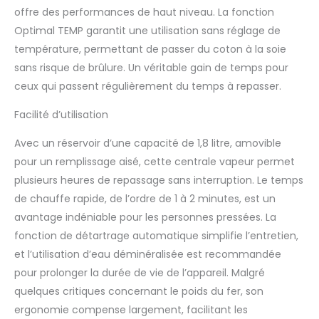
expérience de repassage
offre des performances de haut niveau. La fonction
fluide et qui dure dans le
Optimal TEMP garantit une utilisation sans réglage de
temps. UNE AUTONOMIE
PROLONGÉE : Sa capacité de
température, permettant de passer du coton à la soie
1.8L vous offre jusqu'à 2
sans risque de brûlure. Un véritable gain de temps pour
heures d'utilisation en
ceux qui passent régulièrement du temps à repasser.
continu. Avec la fonction
Easy De-Calc, le détartrage
Facilité d’utilisation
est facile et efficace pour
prolonger la durée de vie
Avec un réservoir d’une capacité de 1,8 litre, amovible
de votre centrale vapeur.
pour un remplissage aisé, cette centrale vapeur permet
plusieurs heures de repassage sans interruption. Le temps
de chauffe rapide, de l’ordre de 1 à 2 minutes, est un
avantage indéniable pour les personnes pressées. La
fonction de détartrage automatique simplifie l’entretien,
et l’utilisation d’eau déminéralisée est recommandée
pour prolonger la durée de vie de l’appareil. Malgré
quelques critiques concernant le poids du fer, son
ergonomie compense largement, facilitant les