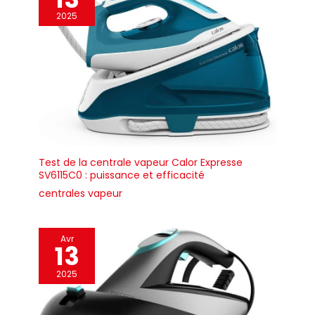
2025
Test de la centrale vapeur Calor Expresse
SV6115C0 : puissance et efficacité
centrales vapeur
Avr
13
2025