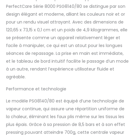
OptimalTEMP de nos
PerfectCare Série 8000 PSG8140/80 se distingue par son
centrales vapeur Philips
design élégant et moderne, alliant les couleurs noir et or
garantit que votre fer à
pour un rendu visuel attrayant. Avec des dimensions de
repasser vapeur ne brûlera
jamais les tissus à
120,65 x 73,15 x 0,1 cm et un poids de 4,9 kilogrammes, elle
repasser, même s'il repose
se présente comme un appareil relativement léger et
sur vos vêtements ou votre
facile à manipuler, ce qui est un atout pour les longues
planche à repasser SANS
séances de repassage. La prise en main est immédiate,
RÉGLAGE DE TEMPÉRATURE :
repassez tout, des jeans à
et le tableau de bord intuitif facilite le passage d’un mode
la soie, sans ajuster la
à un autre, rendant l’expérience utilisateur fluide et
température - Pas besoin
agréable.
de trier votre linge, de
changer les réglages ou
Performance et technologie
d'attendre que le fer
s'adapte SEMELLE
Le modèle PSG8140/80 est équipé d’une technologie de
STEAMGLIDE ELITE : Le fer à
vapeur continue, qui assure une répartition uniforme de
repasser vapeur est équipé
la chaleur, éliminant les faux plis même sur les tissus les
d'une semelle ultra-
glissante et résistante aux
plus épais. Grâce à sa pression de 8,5 bars et à son effet
rayures pour une
pressing pouvant atteindre 700g, cette centrale vapeur