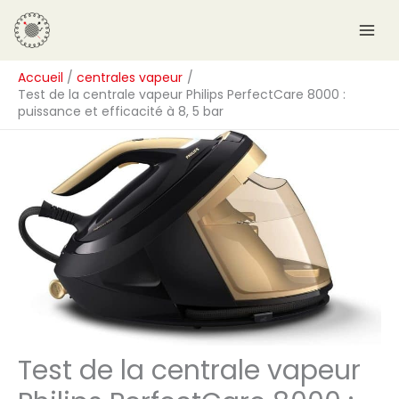
Aller
R
au
e
contenu
c
Accueil
centrales vapeur
h
Test de la centrale vapeur Philips PerfectCare 8000 :
e
puissance et efficacité à 8, 5 bar
r
c
h
e
r
Test de la centrale vapeur