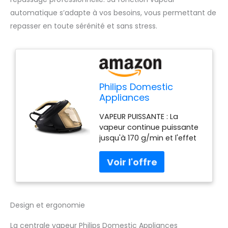
automatique s’adapte à vos besoins, vous permettant de
repasser en toute sérénité et sans stress.
Philips Domestic
Appliances
PerfectCare Série
VAPEUR PUISSANTE : La
8000 PSG8140/80
vapeur continue puissante
Centrale Vapeur, sans
jusqu'à 170 g/min et l'effet
réglage, Vapeur
pressing de 700g combinés
Automatique, 8,5 Bar,
à la puissance de 8.5 bars
Effet Pressing jusqu'à
de la centrale vapeur,
700g Noir/Or
permettent d'éliminer
facilement les plis les plus
tenaces sur les tissus les
Design et ergonomie
plus épais. GARANTIE SANS
BRÛLURE : la technologie
La centrale vapeur Philips Domestic Appliances