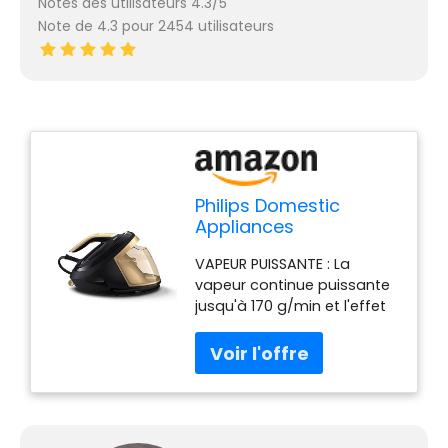
Notes des utilisateurs 4.3/5
Note de 4.3 pour 2454 utilisateurs
Philips Domestic
Appliances
PerfectCare Série
VAPEUR PUISSANTE : La
8000 PSG8140/80
vapeur continue puissante
Centrale Vapeur, sans
jusqu'à 170 g/min et l'effet
réglage, Vapeur
pressing de 700g combinés
Automatique, 8,5 Bar,
à la puissance de 8.5 bars
Effet Pressing jusqu'à
de la centrale vapeur,
700g Noir/Or
permettent d'éliminer
facilement les plis les plus
tenaces sur les tissus les