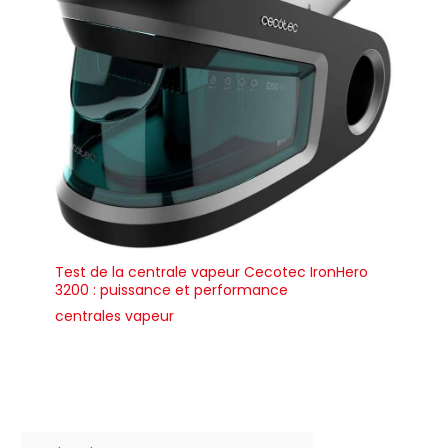
Test de la centrale vapeur Cecotec IronHero
3200 : puissance et performance
centrales vapeur