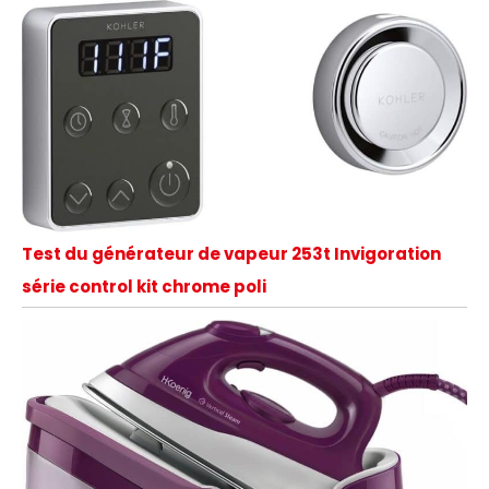
Test du générateur de vapeur 253t Invigoration
série control kit chrome poli