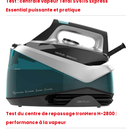
Test : centrale vapeur Tefal SV6115 Express
Essential puissante et pratique
Test du centre de repassage IronHero H-2800 :
performance à la vapeur