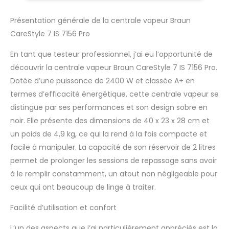
accrochés aux boutons
et aux sacs Puissant :
Présentation générale de la centrale vapeur Braun
une pression de vapeur
CareStyle 7 IS 7156 Pro
de 7,5 bar et un effet
pressing puissant de
En tant que testeur professionnel, j’ai eu l’opportunité de
500 g/min assurent
découvrir la centrale vapeur Braun CareStyle 7 IS 7156 Pro.
que la vapeur d'eau
Dotée d’une puissance de 2400 W et classée A+ en
pénètre complètement
le tissu et lisse même
termes d’efficacité énergétique, cette centrale vapeur se
les plis les plus
distingue par ses performances et son design sobre en
profonds Réglage ICARE
noir. Elle présente des dimensions de 40 x 23 x 28 cm et
: le réglage intelligent
un poids de 4,9 kg, ce qui la rend à la fois compacte et
iCare assure la
protection de tous les
facile à manipuler. La capacité de son réservoir de 2 litres
vêtements en coton,
permet de prolonger les sessions de repassage sans avoir
soie, laine et polyester
à le remplir constamment, un atout non négligeable pour
sans compromis sur les
ceux qui ont beaucoup de linge à traiter.
résultats Mode Eco et
Turbo : le réglage de la
Facilité d’utilisation et confort
température Eco est
idéal pour repasser les
L’un des aspects que j’ai particulièrement appréciés est la