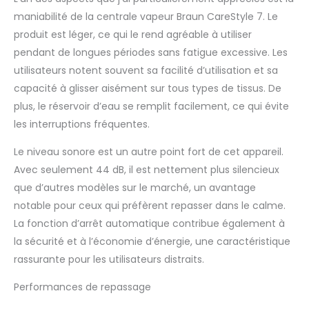
tissus fins, tandis que le
maniabilité de la centrale vapeur Braun CareStyle 7. Le
mode Turbo élimine
même les plis tenaces
produit est léger, ce qui le rend agréable à utiliser
de lin et de jeans
pendant de longues périodes sans fatigue excessive. Les
Contenu de la livraison :
utilisateurs notent souvent sa facilité d’utilisation et sa
1 centrale vapeur
capacité à glisser aisément sur tous types de tissus. De
CareStyle 7 Pro IS 7156
avec semelle FreeGlide
plus, le réservoir d’eau se remplit facilement, ce qui évite
3D de Braun
les interruptions fréquentes.
Le niveau sonore est un autre point fort de cet appareil.
Avec seulement 44 dB, il est nettement plus silencieux
que d’autres modèles sur le marché, un avantage
notable pour ceux qui préfèrent repasser dans le calme.
La fonction d’arrêt automatique contribue également à
la sécurité et à l’économie d’énergie, une caractéristique
rassurante pour les utilisateurs distraits.
Performances de repassage