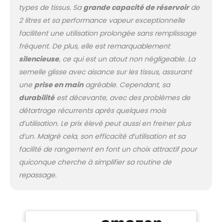
tissus fins, tandis que le
types de tissus. Sa
grande capacité de réservoir
de
mode Turbo élimine
2 litres et sa performance vapeur exceptionnelle
même les plis tenaces
facilitent une utilisation prolongée sans remplissage
de lin et de jeans
Contenu de la livraison :
fréquent. De plus, elle est remarquablement
1 centrale vapeur
silencieuse
, ce qui est un atout non négligeable. La
CareStyle 7 Pro IS 7156
semelle glisse avec aisance sur les tissus, assurant
avec semelle FreeGlide
une
prise en main
agréable. Cependant, sa
3D de Braun
durabilité
est décevante, avec des problèmes de
détartrage récurrents après quelques mois
d’utilisation. Le prix élevé peut aussi en freiner plus
d’un. Malgré cela, son efficacité d’utilisation et sa
facilité de rangement en font un choix attractif pour
quiconque cherche à simplifier sa routine de
repassage.