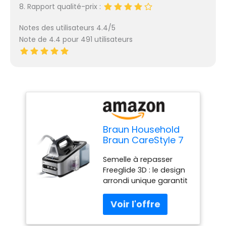
8. Rapport qualité-prix :
Notes des utilisateurs 4.4/5
Note de 4.4 pour 491 utilisateurs
Braun Household
Braun CareStyle 7
Dampfbügelstation
Semelle à repasser
is 7156 Pro Centrale
Freeglide 3D : le design
Vapeur, 2400 W,
arrondi unique garantit
Noir
une glisse à 360° sur
chaque obstacle,
même en arrière. Ainsi,
vous ne resterez plus