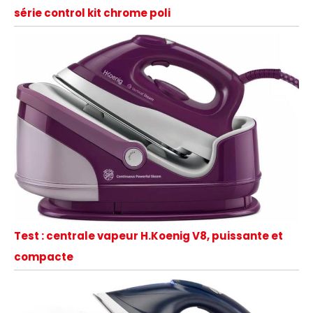
série control kit chrome poli
Test : centrale vapeur H.Koenig V8, puissante et
compacte