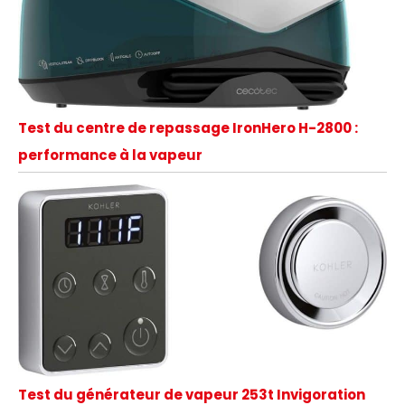
Test du centre de repassage IronHero H-2800 :
performance à la vapeur
Test du générateur de vapeur 253t Invigoration