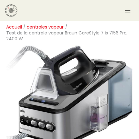
Aller
R
au
e
contenu
c
Accueil
centrales vapeur
h
Test de la centrale vapeur Braun CareStyle 7 is 7156 Pro,
e
2400 W
r
c
h
e
r