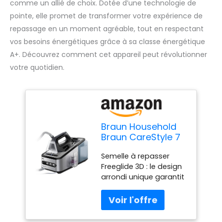
comme un allié de choix. Dotée d’une technologie de
pointe, elle promet de transformer votre expérience de
repassage en un moment agréable, tout en respectant
vos besoins énergétiques grâce à sa classe énergétique
A+. Découvrez comment cet appareil peut révolutionner
votre quotidien.
Braun Household
Braun CareStyle 7
Dampfbügelstation
Semelle à repasser
is 7156 Pro Centrale
Freeglide 3D : le design
Vapeur, 2400 W,
arrondi unique garantit
Noir
une glisse à 360° sur
chaque obstacle,
même en arrière. Ainsi,
vous ne resterez plus