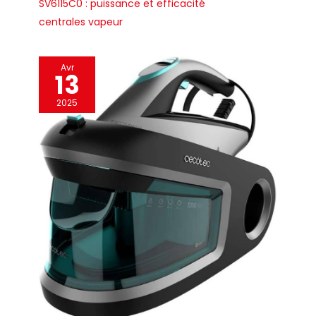
SV6115C0 : puissance et efficacité
centrales vapeur
Avr
13
2025