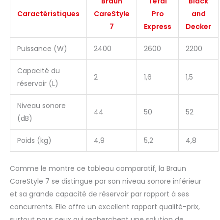
Braun
Tefal
Black
Caractéristiques
CareStyle
Pro
and
7
Express
Decker
Puissance (W)
2400
2600
2200
Capacité du
2
1,6
1,5
réservoir (L)
Niveau sonore
44
50
52
(dB)
Poids (kg)
4,9
5,2
4,8
Comme le montre ce tableau comparatif, la Braun
CareStyle 7 se distingue par son niveau sonore inférieur
et sa grande capacité de réservoir par rapport à ses
concurrents. Elle offre un excellent rapport qualité-prix,
surtout pour ceux qui recherchent une solution de