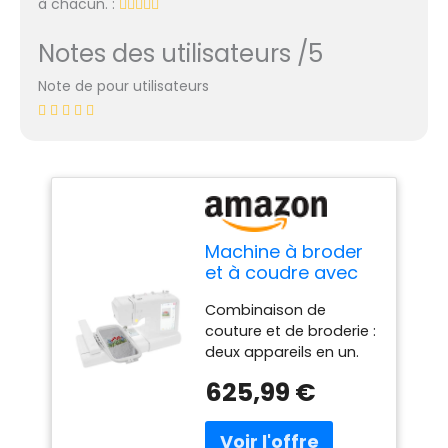
à chacun. :
Notes des utilisateurs /5
Note de pour utilisateurs
Machine à broder
et à coudre avec
écran tactile LCD
Combinaison de
de 7", 96 motifs de
couture et de broderie :
broderie et 162
deux appareils en un.
motifs de couture,
Plus besoin d'acheter
USB pour motifs
625,99 €
une machine à coudre
personnalisés,
et une machine à
détection de
broder séparée.
rupture de fil,