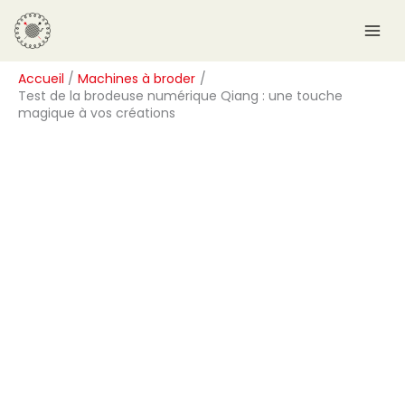
Aller
R
au
e
contenu
c
Accueil
Machines à broder
h
Test de la brodeuse numérique Qiang : une touche
e
magique à vos créations
r
c
h
e
r