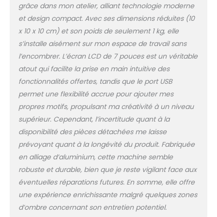
Utilisation facile pour
grâce dans mon atelier, alliant technologie moderne
tout le monde : écran
et design compact. Avec ses dimensions réduites (10
tactile clair de 7". Des
x 10 x 10 cm) et son poids de seulement 1 kg, elle
fonctions pratiques
telles que le contrôle
s’installe aisément sur mon espace de travail sans
au pied, l'enfilage
l’encombrer. L’écran LCD de 7 pouces est un véritable
rapide et la coupe
atout qui facilite la prise en main intuitive des
automatique du fil
fonctionnalités offertes, tandis que le port USB
facilitent le travail.
Construction durable
permet une flexibilité accrue pour ajouter mes
et sûre : les ouvertures
propres motifs, propulsant ma créativité à un niveau
de dissipation de la
supérieur. Cependant, l’incertitude quant à la
chaleur empêchent la
disponibilité des pièces détachées me laisse
surchauffe. La
construction robuste
prévoyant quant à la longévité du produit. Fabriquée
garantit une utilisation
en alliage d’aluminium, cette machine semble
durable lors des
robuste et durable, bien que je reste vigilant face aux
travaux de couture
éventuelles réparations futures. En somme, elle offre
quotidiens.
une expérience enrichissante malgré quelques zones
d’ombre concernant son entretien potentiel.