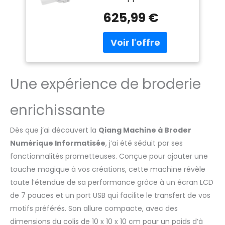
Plus besoin d'acheter
USB pour motifs
625,99 €
une machine à coudre
personnalisés,
et une machine à
détection de
broder séparée.
rupture de fil,
Économisez de
contrôle du pied,
l'espace et des coûts
coupe
pour votre couture ou
Une expérience de broderie
votre atelier. Haute
précision au travail : le
contrôle numérique
enrichissante
assure des points
réguliers. La détection
Dès que j’ai découvert la
Qiang Machine à Broder
de rupture de fil avertit
Numérique Informatisée
, j’ai été séduit par ses
tôt pour éviter les
travaux défectueux.
fonctionnalités prometteuses. Conçue pour ajouter une
Nombreux motifs et
touche magique à vos créations, cette machine révèle
designs personnalisés :
toute l’étendue de sa performance grâce à un écran LCD
de nombreux motifs
de 7 pouces et un port USB qui facilite le transfert de vos
pré-installés. Vous
pouvez charger vos
motifs préférés. Son allure compacte, avec des
propres motifs de
dimensions du colis de 10 x 10 x 10 cm pour un poids d’à