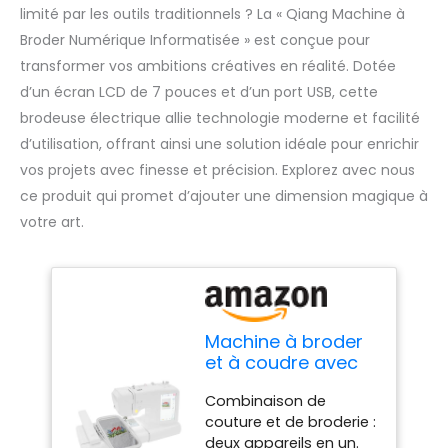
limité par les outils traditionnels ? La « Qiang Machine à
Broder Numérique Informatisée » est conçue pour
transformer vos ambitions créatives en réalité. Dotée
d’un écran LCD de 7 pouces et d’un port USB, cette
brodeuse électrique allie technologie moderne et facilité
d’utilisation, offrant ainsi une solution idéale pour enrichir
vos projets avec finesse et précision. Explorez avec nous
ce produit qui promet d’ajouter une dimension magique à
votre art.
Machine à broder
et à coudre avec
écran tactile LCD
Combinaison de
de 7", 96 motifs de
couture et de broderie :
broderie et 162
deux appareils en un.
motifs de couture,