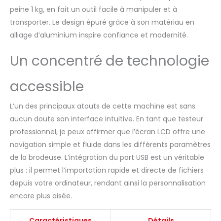
broderie via USB, idéal
peine 1 kg, en fait un outil facile à manipuler et à
pour les projets créatifs
transporter. Le design épuré grâce à son matériau en
et les vêtements
alliage d’aluminium inspire confiance et modernité.
personnalisés.
Utilisation facile pour
tout le monde : écran
Un concentré de technologie
tactile clair de 7". Des
fonctions pratiques
accessible
telles que le contrôle
au pied, l'enfilage
L’un des principaux atouts de cette machine est sans
rapide et la coupe
automatique du fil
aucun doute son interface intuitive. En tant que testeur
facilitent le travail.
professionnel, je peux affirmer que l’écran LCD offre une
Construction durable
navigation simple et fluide dans les différents paramètres
et sûre : les ouvertures
de la brodeuse. L’intégration du port USB est un véritable
de dissipation de la
chaleur empêchent la
plus : il permet l’importation rapide et directe de fichiers
surchauffe. La
depuis votre ordinateur, rendant ainsi la personnalisation
construction robuste
encore plus aisée.
garantit une utilisation
durable lors des
Caractéristiques
Détails