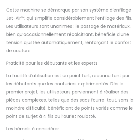
couteau à l'aide d'un interrupteur et le
Cette machine se démarque par son système d’enfilage
rallumer si nécessaire Transport
différentiel : grâce au transport
Jet-Air™, qui simplifie considérablement l’enfilage des fils.
différentiel, Victory assure un transport
Les utilisateurs sont unanimes : le passage de matériaux,
optimal du tissu sur les tissus élastiques,
bien qu’occasionnellement récalcitrant, bénéficie d’une
évitant ainsi les frisottis ou les coutures
tension ajustée automatiquement, renforçant le confort
saillantes. Sur demande, vous pouvez
obtenir des effets froncés imaginatifs,
de couture.
étirer les coutures ou créer une couture
Praticité pour les débutants et les experts
ondulée souhaitée Pince unique : notre
Victory dispose d'un système de
La facilité d’utilisation est un point fort, reconnu tant par
préhension compact unique équipé de
tubes. Cela permet un enfilage facile et
les débutants que les couturiers expérimentés. Dès le
rapide. Pour que votre Victory puisse
premier projet, les utilisateurs parviennent à réaliser des
résister à de fortes sollicitations, des
pièces complexes, telles que des sacs fourre-tout, sans la
pinces extra solides de qualité industrielle
moindre difficulté, bénéficiant de points variés comme le
sont utilisées
point de surjet à 4 fils ou l’ourlet roulotté.
Les bémols à considérer