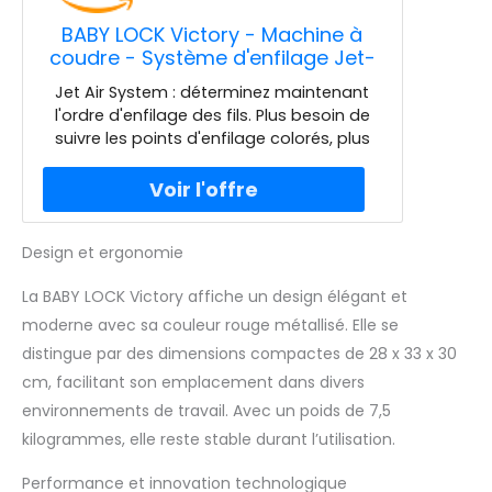
BABY LOCK Victory - Machine à
coudre - Système d'enfilage Jet-
Air™ - Blanc - Plastique
Jet Air System : déterminez maintenant
l'ordre d'enfilage des fils. Plus besoin de
suivre les points d'enfilage colorés, plus
de confusion causée par les fils
suspendus ou de recommencer à
recommencer parce que vous vous êtes
perdu lors de l'enfilage Plus de soucis
Design et ergonomie
avec la tension du fil : la solution est le
système d'alimentation automatique du
La BABY LOCK Victory affiche un design élégant et
fil de votre Baby Lock Victory. Choisissez
un point, réglez le système d'alimentation
moderne avec sa couleur rouge métallisé. Elle se
du fil sur le point approprié et
distingue par des dimensions compactes de 28 x 33 x 30
commencez à coudre Possibilités de
cm, facilitant son emplacement dans divers
réglage : les possibilités de réglage de la
environnements de travail. Avec un poids de 7,5
largeur et de la longueur du point sont
clairement disposées. Pour les vêtements
kilogrammes, elle reste stable durant l’utilisation.
fermés ou tubulaires, vous pouvez
Performance et innovation technologique
facilement et rapidement éteindre le