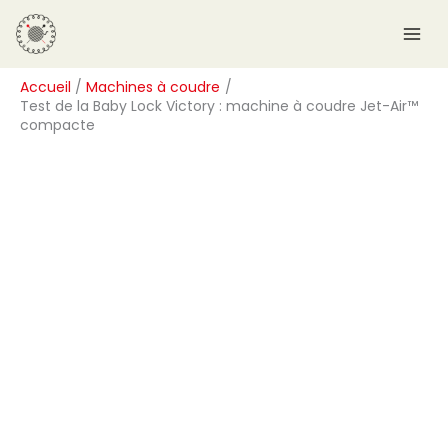
Aller
R
au
e
contenu
c
Accueil
Machines à coudre
h
Test de la Baby Lock Victory : machine à coudre Jet-Air™
e
compacte
r
c
h
e
r