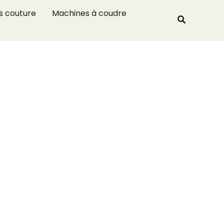
R
s couture
Machines à coudre
Recherche
e
c
h
e
r
c
h
e
r