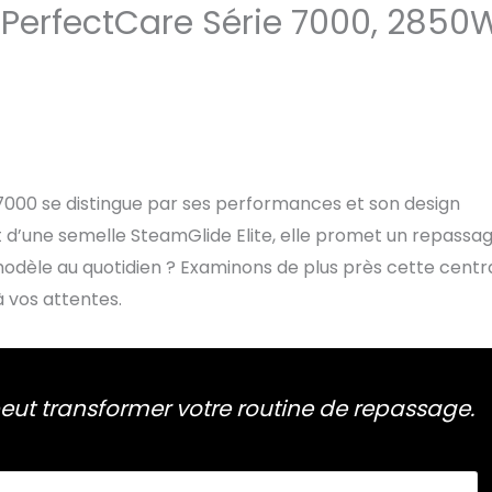
s PerfectCare Série 7000, 2850
 7000 se distingue par ses performances et son design
 d’une semelle SteamGlide Elite, elle promet un repassa
modèle au quotidien ? Examinons de plus près cette centr
 vos attentes.
eut transformer votre routine de repassage.