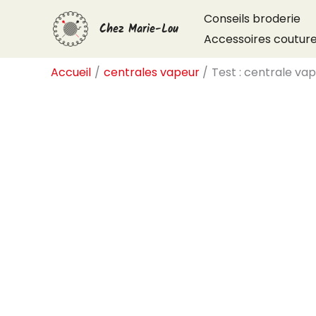
Aller
Conseils broderie
Chez Marie-Lou
au
Accessoires coutur
contenu
Accueil
centrales vapeur
Test : centrale va