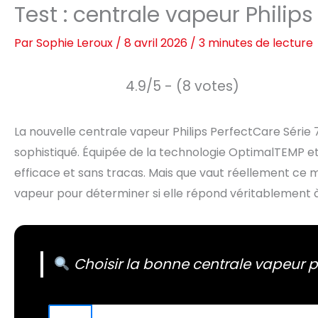
Test : centrale vapeur Philip
Par
Sophie Leroux
/
8 avril 2026
/
3 minutes de lecture
4.9/5 - (8 votes)
La nouvelle centrale vapeur Philips PerfectCare Série
sophistiqué. Équipée de la technologie OptimalTEMP et
efficace et sans tracas. Mais que vaut réellement ce 
vapeur pour déterminer si elle répond véritablement à
Choisir la bonne centrale vapeur p