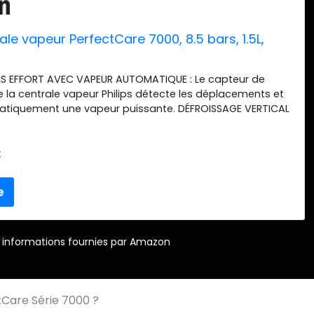
rale vapeur PerfectCare 7000, 8.5 bars, 1.5L,
S EFFORT AVEC VAPEUR AUTOMATIQUE : Le capteur de
a centrale vapeur Philips détecte les déplacements et
atiquement une vapeur puissante. DÉFROISSAGE VERTICAL
tinue puissante du fer à vapeur facilite le défroissage
deaux et vêtements suspendus, à utiliser tel un défroisseur
€
OLOGIE OPTIMALTEMP - AUCUN RISQUE DE BRÛLURE. Plus
 le linge ni d’ajuster la température. Le fer adapte
t la chaleur pour tout tissu, de la soie au coton, pour
ûr et sans souci. VAPEUR PUISSANTE : Vapeur continue
u'à 170 g/min et effet pressing de 650g, 8.5 Bars pour
lement les plis les plus tenaces sur les tissus les plus
 1H DE REPASSAGE SANS INTERRUPTION GRÂCE AU RÉSERVOIR
r – informations fournies par Amazon
nts lumineux et sonores signalent qu’il est vide.
cile au robinet grâce à sa grande ouverture.
ctCare Série 7000 ?