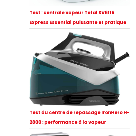
Test : centrale vapeur Tefal SV6115
Express Essential puissante et pratique
Test du centre de repassage IronHero H-
2800 : performance à la vapeur