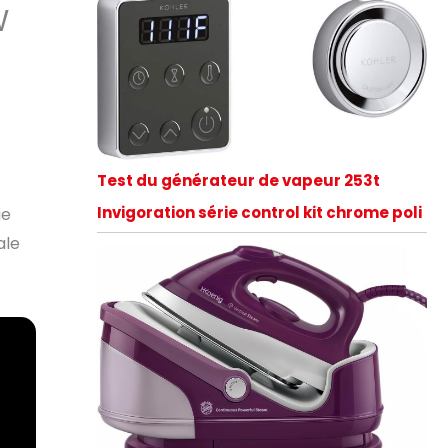
W
Test du générateur de vapeur 253t
Invigoration série control kit chrome poli
ge
ale