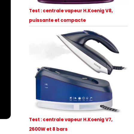
Test : centrale vapeur H.Koenig V8,
puissante et compacte
Test : centrale vapeur H.Koenig V7,
2600W et 8 bars