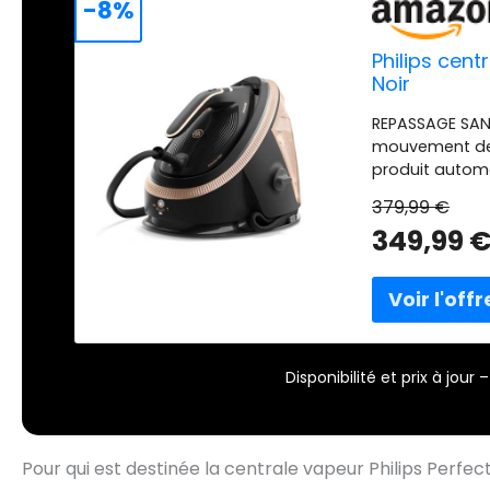
-8%
Philips cent
Noir
REPASSAGE SAN
mouvement de l
produit autom
: La vapeur con
379,99 €
vertical des ri
349,99 
vapeur. TECHN
besoin de trier
automatiquemen
un repassage s
puissante jusq
défroisser faci
épais. JUSQU’À
Disponibilité et prix à jou
1,5L : Des voya
Remplissage fa
Pour qui est destinée la centrale vapeur Philips Perfe