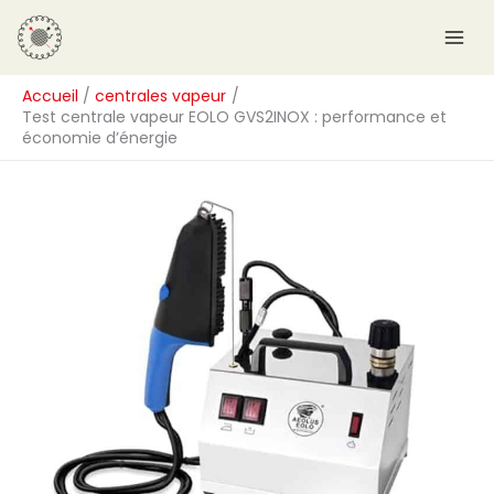
Aller
R
au
e
contenu
c
Accueil
centrales vapeur
h
Test centrale vapeur EOLO GVS2INOX : performance et
e
économie d’énergie
r
c
h
e
r