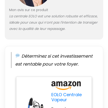
qui permet aussi
une économie
Mon avis sur ce produit
d’énergie élevée :
une consommation
La centrale EOLO est une solution robuste et efficace,
électrique de 1.750
idéale pour ceux qui n’ont pas l’intention de transiger
W/h pour des
avec la qualité de leur repassage.
prestations de
blanchisserie (3
heures de
repassage par
semaine
Déterminez si cet investissement
économisent 50,00
Euro par an par
est rentable pour votre foyer.
rapport aux fers à
repasser
traditionnels avec
une chaudière).
Système de
repassage
EOLO Centrale
professionnel
Vapeur
anticalcaire à
Professionnelle
usage domestique