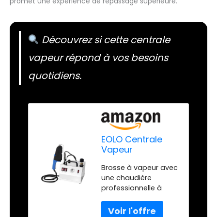
promet une expérience de repassage supérieure.
Découvrez si cette centrale
vapeur répond à vos besoins
quotidiens.
EOLO Centrale
Vapeur
Professionnelle
Brosse à vapeur avec
Brosse Vapeur
une chaudière
Défroisseur
professionnelle à
Traitement
vapeur sèche –
Vertical
Système anticalcaire
Horizontal