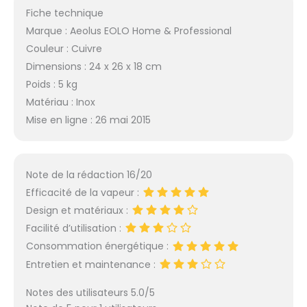
fonctionnelles dans le
Fiche technique
temps avec de
Marque : Aeolus EOLO Home & Professional
faibles
Couleur : Cuivre
consommations
Dimensions : 24 x 26 x 18 cm
d’énergie et est
développé avec une
Poids : 5 kg
technologie « Green-
Matériau : Inox
Tech ». La EOLO H&P
Mise en ligne : 26 mai 2015
fournit directement
pièces de rechange,
accessoires et
assistance, mais est
Note de la rédaction 16/20
aussi capable de
Efficacité de la vapeur :
personnaliser chaque
Design et matériaux :
produit (fers pour
gauchers ou pour
Facilité d’utilisation :
utilisations
Consommation énergétique :
particulières).
Entretien et maintenance :
Notes des utilisateurs 5.0/5