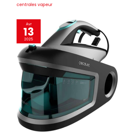
une technologie «
centrales vapeur
Green-Tech ». La
EOLO H&P fournit
directement pièces
Avr
13
de rechange,
accessoires et
2025
assistance, mais
est aussi capable
de personnaliser
chaque produit
(fers pour gauchers
ou pour utilisations
particulières).