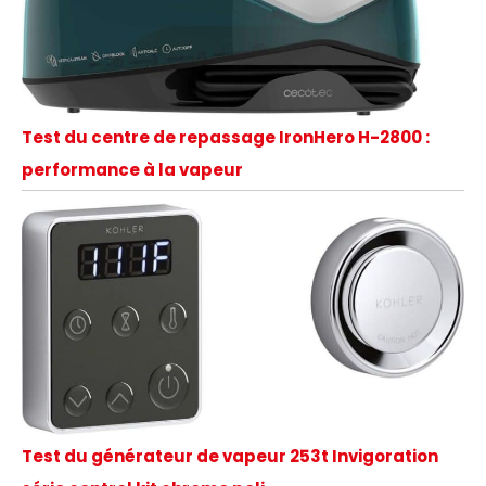
Test du centre de repassage IronHero H-2800 :
performance à la vapeur
Test du générateur de vapeur 253t Invigoration