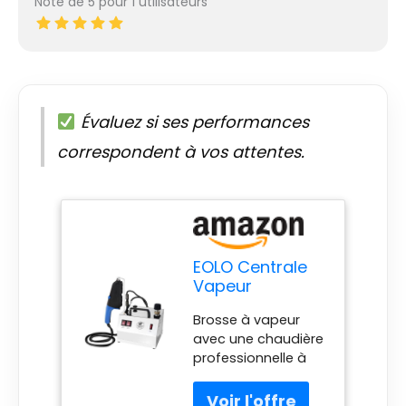
Note de 5 pour 1 utilisateurs
Évaluez si ses performances
correspondent à vos attentes.
EOLO Centrale
Vapeur
Professionnelle
Brosse à vapeur
Brosse Vapeur
avec une chaudière
Défroisseur
professionnelle à
Traitement
vapeur sèche –
Vertical
Système
Horizontal