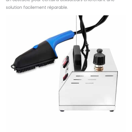
protégées contre les
solution facilement réparable.
attaques du calcaire
grâce à la résistance
à sec externe (sans
contact direct avec
l’eau introduite dans
la chaudière). GVS2
INOX a été développé
pour une utilisation
intense et il est
composé d’une
coque en acier
inoxydable, d’une
brosse à vapeur
professionnelle légère
en mesure
d’effectuer le
traitement vertical,
d’une barre de flexion
soutenant les tuyaux,
d’un support à 4