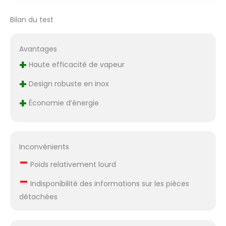
pieds
antidérapants/anti-
Bilan du test
rayure, deux poignées
robustes pour un
transport facile et
Avantages
une manipulation
+
Haute efficacité de vapeur
aisée de la chaudière,
des interrupteurs
+
Design robuste en inox
antiprojections avec
capuchon et des
+
Économie d’énergie
composants de
première qualité.
Depuis 60 ans, EOLO
H&P produit et
Inconvénients
distribue dans le
–
monde des appareils
Poids relativement lourd
professionnels à
–
usage domestique et
Indisponibilité des informations sur les pièces
professionnel.
détachées
Chaque produit offre
les meilleures
prestations