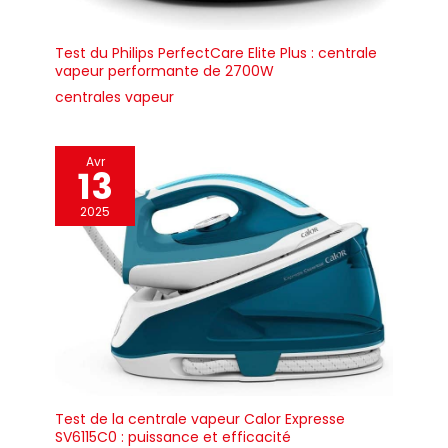
antiprojections
avec capuchon et
Test du Philips PerfectCare Elite Plus : centrale
des composants
vapeur performante de 2700W
de première qualité.
centrales vapeur
Depuis 60 ans, EOLO
H&P produit et
distribue dans le
Avr
monde des
13
appareils
professionnels à
2025
usage domestique
et professionnel.
Chaque produit
offre les meilleures
prestations
fonctionnelles dans
le temps avec de
faibles
consommations
d’énergie et est
Test de la centrale vapeur Calor Expresse
développé avec
SV6115C0 : puissance et efficacité