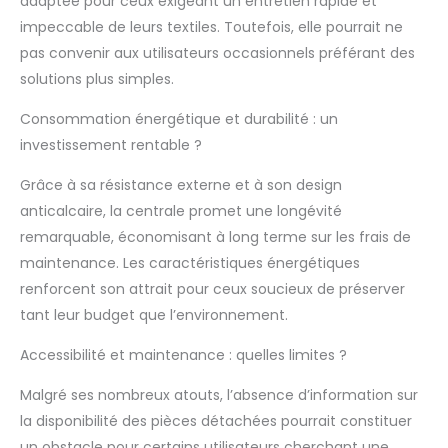
adaptée pour ceux exigeant un entretien rapide et
électrique de 1.750
impeccable de leurs textiles. Toutefois, elle pourrait ne
W/h pour des
pas convenir aux utilisateurs occasionnels préférant des
prestations de
solutions plus simples.
blanchisserie (3
heures de repassage
Consommation énergétique et durabilité : un
par semaine
économisent 50,00
investissement rentable ?
Euro par an par
Grâce à sa résistance externe et à son design
rapport aux fers à
repasser traditionnels
anticalcaire, la centrale promet une longévité
avec une chaudière).
remarquable, économisant à long terme sur les frais de
Système de
maintenance. Les caractéristiques énergétiques
repassage
renforcent son attrait pour ceux soucieux de préserver
professionnel
anticalcaire à usage
tant leur budget que l’environnement.
domestique et
professionnel : la
Accessibilité et maintenance : quelles limites ?
chaudière en cuivre à
Malgré ses nombreux atouts, l’absence d’information sur
économie d’énergie
et la brosse à vapeur
la disponibilité des pièces détachées pourrait constituer
professionnelle sont
un obstacle pour certains utilisateurs cherchant une