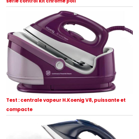
série control kit chrome poli
Test : centrale vapeur H.Koenig V8, puissante et
compacte