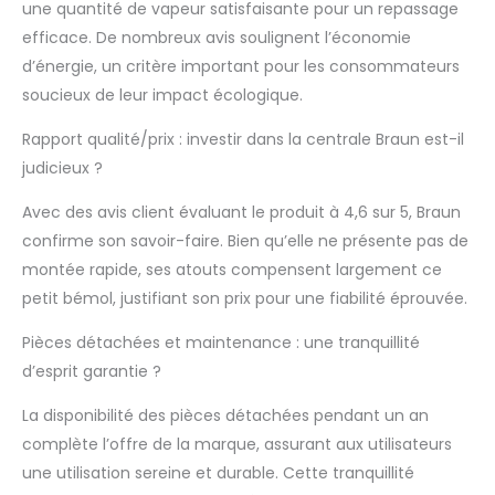
vêtements en coton,
une quantité de vapeur satisfaisante pour un repassage
soie, laine et
efficace. De nombreux avis soulignent l’économie
polyester sans
d’énergie, un critère important pour les consommateurs
compromettre les
soucieux de leur impact écologique.
résultats Mode Eco :
le mode économie
Rapport qualité/prix : investir dans la centrale Braun est-il
d'énergie connt aux
tissus délicats tels
judicieux ?
que la soie, la laine ou
Avec des avis client évaluant le produit à 4,6 sur 5, Braun
le synthétique Design
compact pour un
confirme son savoir-faire. Bien qu’elle ne présente pas de
rangement peu
montée rapide, ses atouts compensent largement ce
encombrant et une
petit bémol, justifiant son prix pour une fiabilité éprouvée.
manipulation facile.
Réservoir de 1,5 litre
Pièces détachées et maintenance : une tranquillité
qui vous permet de
d’esprit garantie ?
repasser jusqu'à 1
heure sans avoir à le
La disponibilité des pièces détachées pendant un an
remplir
complète l’offre de la marque, assurant aux utilisateurs
une utilisation sereine et durable. Cette tranquillité