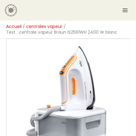
Aller
R
au
e
contenu
c
Accueil
centrales vapeur
h
Test : centrale vapeur Braun IS2561WH 2400 W blanc
e
r
c
h
e
r