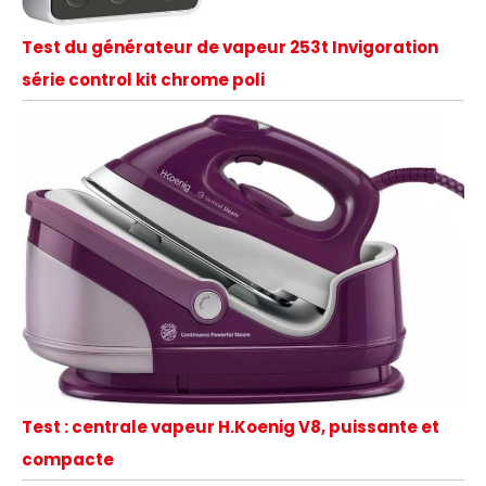
Test du générateur de vapeur 253t Invigoration
série control kit chrome poli
Test : centrale vapeur H.Koenig V8, puissante et
compacte