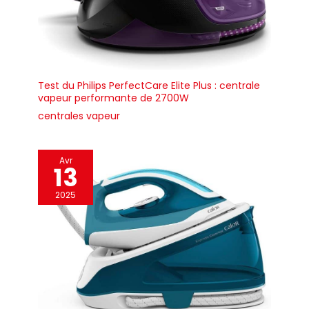
Test du Philips PerfectCare Elite Plus : centrale
vapeur performante de 2700W
centrales vapeur
Avr
13
2025