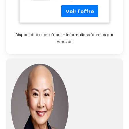
unique t une glisse
à 360 sur n'importe
quel tissu, sur tous
les obstacles,
même en arrière.
Ainsi, vous ne restez
Disponibilité et prix à jour – informations fournies par
plus coincé aux
Amazon
boutons et aux
poches PUISSANT :
grâce à une
pression de pompe
de 6 bars et un
effet pressing de
400 g/min, la
vapeur fine peut
pénétrer
complètement les
tissus de vos
vêtements et ainsi
lisser même les plis
les plus profonds