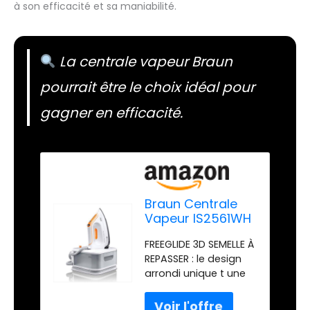
à son efficacité et sa maniabilité.
La centrale vapeur Braun
pourrait être le choix idéal pour
gagner en efficacité.
Braun Centrale
Vapeur IS2561WH
Blanc 2400 W
FREEGLIDE 3D SEMELLE À
REPASSER : le design
arrondi unique t une
glisse à 360 sur
n'importe quel tissu,