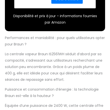
sur tous les
obstacles, même en
arrière. Ainsi, vous ne
Disponibilité et prix à jour – informations fournies
restez plus coincé aux
par Amazon
boutons et aux
poches PUISSANT :
grâce à une pression
Performances et maniabilité : pour quels utilisateurs opter
de pompe de 6 bars
et un effet pressing
pour Braun ?
de 400 g/min, la
La centrale vapeur Braun IS2561WH séduit d’abord par sa
vapeur fine peut
pénétrer
compacité, s’adressant aux utilisateurs recherchant une
complètement les
solution peu encombrante. Grâce à un poids plume de
tissus de vos
400 g, elle est idéale pour ceux qui désirent faciliter leurs
vêtements et ainsi
séances de repassage sans effort.
lisser même les plis
les plus profonds
Puissance et consommation d’énergie : la technologie
TECHNOLOGIE ICARE :
le réglage intelligent
Braun est-elle à la hauteur ?
iCare assure la
Équipée d’une puissance de 2400 W, cette centrale offre
protection de tous les