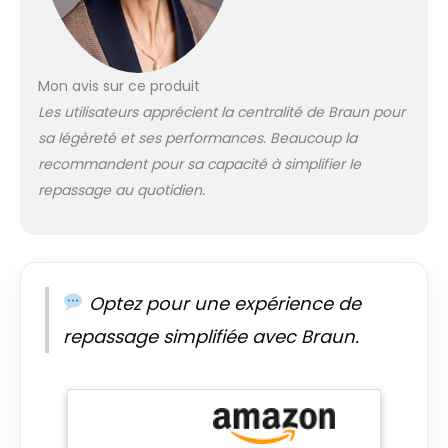
TECHNOLOGIE ICARE :
le réglage intelligent
iCare assure la
protection de tous
Mon avis sur ce produit
les vêtements en
coton, soie, laine et
Les utilisateurs apprécient la centralité de Braun pour
polyester sans
sa légèreté et ses performances. Beaucoup la
compromettre les
recommandent pour sa capacité à simplifier le
résultats Mode Eco :
repassage au quotidien.
le mode économie
d'énergie connt aux
tissus délicats tels
que la soie, la laine
ou le synthétique
Design compact
Optez pour une expérience de
pour un rangement
repassage simplifiée avec Braun.
peu encombrant et
une manipulation
facile. Réservoir de
1,5 litre qui vous
permet de repasser
jusqu'à 1 heure sans