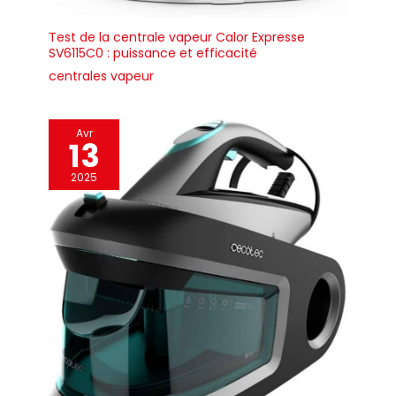
Test de la centrale vapeur Calor Expresse
SV6115C0 : puissance et efficacité
centrales vapeur
Avr
13
2025