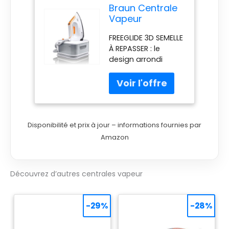
Braun Centrale
avoir à le remplir
Vapeur
IS2561WH Blanc
FREEGLIDE 3D SEMELLE
2400 W
À REPASSER : le
design arrondi
unique t une glisse
à 360 sur n'importe
quel tissu, sur tous
les obstacles,
même en arrière.
Ainsi, vous ne restez
Disponibilité et prix à jour – informations fournies par
plus coincé aux
Amazon
boutons et aux
poches PUISSANT :
grâce à une
Découvrez d’autres centrales vapeur
pression de pompe
de 6 bars et un
effet pressing de
-29%
-28%
400 g/min, la
vapeur fine peut