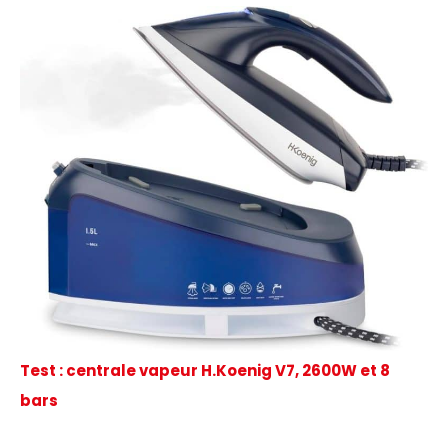
Test : centrale vapeur H.Koenig V7, 2600W et 8
bars