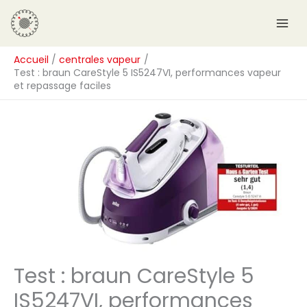
Aller
R
au
e
contenu
c
Accueil
centrales vapeur
h
Test : braun CareStyle 5 IS5247VI, performances vapeur
e
et repassage faciles
r
c
h
e
r
Test : braun CareStyle 5
IS5247VI, performances