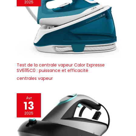
2025
Test de la centrale vapeur Calor Expresse
SV6115C0 : puissance et efficacité
centrales vapeur
Avr
13
2025