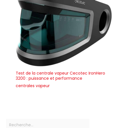
Test de la centrale vapeur Cecotec IronHero
3200 : puissance et performance
centrales vapeur