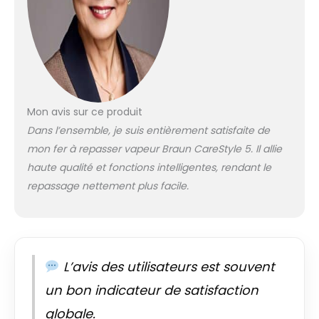
les accrocs sur
boutons, poches et
fermetures MODE
iCARE POUR TOUS LES
TISSUS :
température
intelligente adaptée
à tous les textiles,
Mon avis sur ce produit
des plus délicats
Dans l’ensemble, je suis entièrement satisfaite de
aux plus épais, pour
mon fer à repasser vapeur Braun CareStyle 5. Il allie
protéger les
haute qualité et fonctions intelligentes, rendant le
vêtements tout en
repassage nettement plus facile.
garantissant un
repassage efficace
et sans réglages
VAPEUR VERTICALE
PRATIQUE : fonction
vapeur verticale
L’avis des utilisateurs est souvent
idéale pour
un bon indicateur de satisfaction
défroisser
rapidement rideaux,
globale.