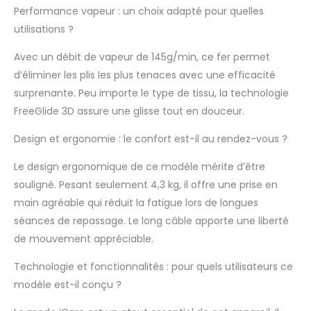
GLISSANTE : semelle
Performance vapeur : un choix adapté pour quelles
incurvée vers le haut
utilisations ?
conçue pour glisser à
360° dans toutes les
Avec un débit de vapeur de 145g/min, ce fer permet
directions, même en
d’éliminer les plis les plus tenaces avec une efficacité
arrière, en évitant les
surprenante. Peu importe le type de tissu, la technologie
accrocs sur boutons,
FreeGlide 3D assure une glisse tout en douceur.
poches et fermetures
MODE iCARE POUR
Design et ergonomie : le confort est-il au rendez-vous ?
TOUS LES TISSUS :
température
Le design ergonomique de ce modèle mérite d’être
intelligente adaptée à
souligné. Pesant seulement 4,3 kg, il offre une prise en
tous les textiles, des
plus délicats aux plus
main agréable qui réduit la fatigue lors de longues
épais, pour protéger
séances de repassage. Le long câble apporte une liberté
les vêtements tout en
de mouvement appréciable.
garantissant un
repassage efficace
Technologie et fonctionnalités : pour quels utilisateurs ce
et sans réglages
modèle est-il conçu ?
VAPEUR VERTICALE
PRATIQUE : fonction