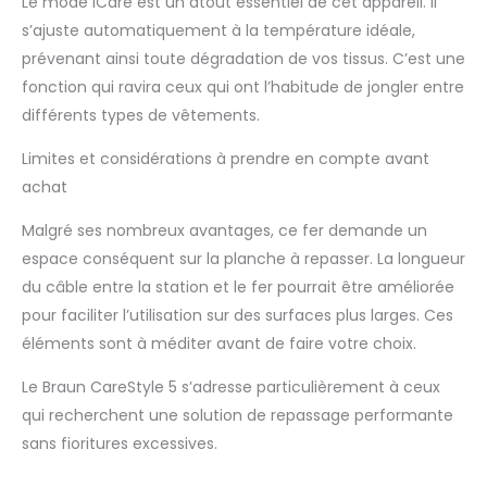
Le mode iCare est un atout essentiel de cet appareil. Il
vapeur verticale
s’ajuste automatiquement à la température idéale,
idéale pour défroisser
rapidement rideaux,
prévenant ainsi toute dégradation de vos tissus. C’est une
vestes et vêtements
fonction qui ravira ceux qui ont l’habitude de jongler entre
suspendus sans
différents types de vêtements.
planche à repasser
RÉSERVOIR AMOVIBLE 2
Limites et considérations à prendre en compte avant
L : grande capacité,
achat
facile à remplir et à
transporter pour de
Malgré ses nombreux avantages, ce fer demande un
longues sessions de
espace conséquent sur la planche à repasser. La longueur
repassage avec
moins d’interruptions
du câble entre la station et le fer pourrait être améliorée
pour plus de confort
pour faciliter l’utilisation sur des surfaces plus larges. Ces
au quotidien
éléments sont à méditer avant de faire votre choix.
Le Braun CareStyle 5 s’adresse particulièrement à ceux
qui recherchent une solution de repassage performante
sans fioritures excessives.