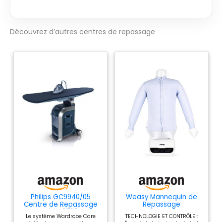
obtenir un
repassage
impeccable SEMELLE
Découvrez d’autres centres de repassage
FREEGLIDE 3D ULTRA
GLISSANTE : semelle
incurvée vers le
haut conçue pour
glisser à 360° dans
toutes les
directions, même
en arrière, en évitant
les accrocs sur
boutons, poches et
fermetures MODE
iCARE POUR TOUS LES
TISSUS :
température
intelligente adaptée
à tous les textiles,
Philips GC9940/05
Wëasy Mannequin de
des plus délicats
Centre de Repassage
Repassage
aux plus épais, pour
Série 9900
Automatique Chemises
Le système Wardrobe Care
TECHNOLOGIE ET CONTRÔLE :
et Linge IRO320,
protéger les