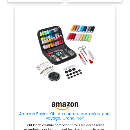
place, ce qui permet de les
: comprend 42 bobines de fil
retrouver facilement et de
de différentes couleurs, des
réparer quoi que ce soit Facile
aiguilles, des ciseaux, un
et amusant à utiliser. Design
ruban à mesurer et d'autres
compact le rendant pratique à
outils de couture essentiels.
transporter avec style partout
Pratique pour les débutants :
où vous voyagez Un cadeau
parfait pour les débutants en
pratique pour tous les âges.
couture ou pour des
Un cadeau de choix sage pour
réparations et des
votre maman, votre grand-
modifications rapides. Facile à
mère et vos amoureux. Bien
transporter : sa taille
pour les débutants, les
compacte le rend idéal pour
artisans ou les gens qui
les voyages ou pour le garder
aiment le bricolage Veuillez
dans votre véhicule. Utilisation
noter : En raison d'un
polyvalente : convient pour la
changement de style de
maison, les voyages, les
fermeture éclair, le produit
urgences et les besoins
reçu peut légèrement différer
généraux de couture.
de l'image
Amazon Basics Kits de couture portables, pour
voyage, Grand, Noir
Petit kit de couture comportant tous les accessoires
essentiels pour la couture et les réparations de base ;