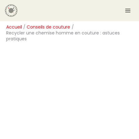
Aller
R
au
e
contenu
c
Accueil
Conseils de couture
h
Recycler une chemise homme en couture : astuces
e
pratiques
r
c
h
e
r