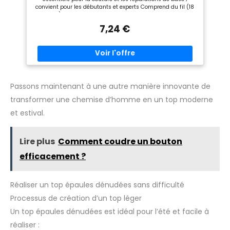
convient pour les débutants et experts Comprend du fil (18
couleurs), 30 aiguilles, des ciseaux, des boutons, des dés à
coudre, un mètre ruban, un enfile-aiguille, un découd-vite,
7,24 €
des épingles de sûreté Étui de rangement zippé avec
bandes élastiques internes pour maintenir en place tous les
accessoires Portable et compact, idéal pour la maison ou
les voyages
Passons maintenant à une autre manière innovante de
transformer une chemise d’homme en un top moderne
et estival.
Lire plus
Comment coudre un bouton
efficacement ?
Réaliser un top épaules dénudées sans difficulté
Processus de création d’un top léger
Un top épaules dénudées est idéal pour l’été et facile à
réaliser :