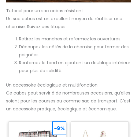
kit comes fully loaded with accessories, including spools,
scissors, measuring tape, a threading tool, extra needles, a
Tutoriel pour un sac cabas résistant
buttonhole foot, a power adapter, and a complete set of
sewing tools. You can start working right out of the box,
Un sac cabas est un excellent moyen de réutiliser une
perfect for everyday mending, clothing alterations, and
chemise. Suivez ces étapes :
fabric DIY projects! 【Mini and Easy to Store】: This mini
sewing machine is designed for modern living, weighing
only 2 kilograms (4.4 pounds), making it very lightweight.
Retirez les manches et refermez les ouvertures.
The machine's dimensions are approximately 26 x 12 x 27
cm, taking up very little desktop space.
Découpez les côtés de la chemise pour former des
poignées.
Renforcez le fond en ajoutant un doublage intérieur
pour plus de solidité.
Un accessoire écologique et multifonction
Ce cabas peut servir à de nombreuses occasions, qu’elles
soient pour les courses ou comme sac de transport. C’est
un accessoire pratique, écologique et économique.
-9%