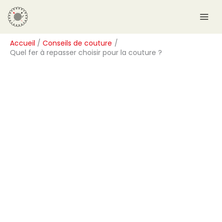
Aller
R
au
e
contenu
c
Accueil
Conseils de couture
h
Quel fer à repasser choisir pour la couture ?
e
r
c
h
e
r