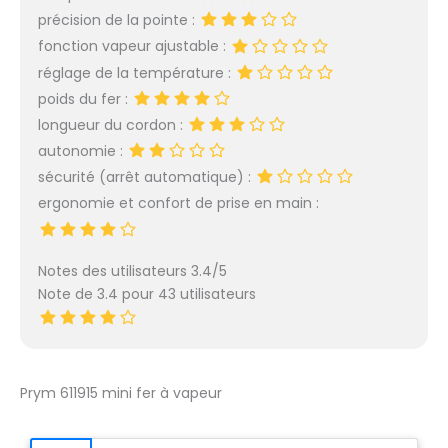
(Sec & Vapeur) – Le Must
précision de la pointe :
du Repassage Pro: Ce fer à
fonction vapeur ajustable :
repasser vapeur offre deux
réglage de la température :
options : repassage à sec
pour une finition parfaite
poids du fer :
ou mode vapeur (0,4
longueur du cordon :
g/poussée) pour les plis
autonomie :
tenaces. Son réservoir
sécurité (arrêt automatique) :
caché de 50 mL en fait un
défroisseur pratique pour
ergonomie et confort de prise en main :
tous les textiles. La semelle
en titane glisse sur soie,
coton et lin comme un fer
Notes des utilisateurs 3.4/5
à repasser couture haut de
Note de 3.4 pour 43 utilisateurs
gamme. Des vêtements
nets, quel que soit le tissu !
Design Ultra-Compact –
L’Allié des Voyageurs &
Créatifs: Avec seulement
Prym 611915 mini fer à vapeur
0,33 kg et une poignée
pliable, ce mini fer à