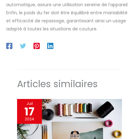
compagnon idéal pour
automatique, assure une utilisation sereine de l’appareil.
une garde-robe toujours
Enfin, le poids du fer doit être équilibré entre maniabilité
impeccable !
et efficacité de repassage, garantissant ainsi un usage
adapté à toutes les situations de couture.
Articles similaires
Juil
17
2024