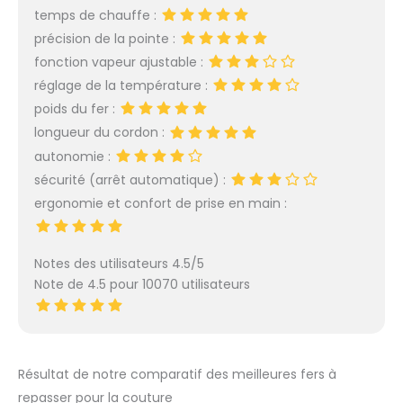
temps de chauffe :
pressing, sans quitter chez
soi ! L’Essentiel des
précision de la pointe :
Nomades Modernes: Que
fonction vapeur ajustable :
vous soyez en voyage, en
réglage de la température :
télétravail ou en atelier
poids du fer :
créatif, ce mini fer à
repasser vapeur est votre
longueur du cordon :
solution. Plus efficace qu’un
autonomie :
défroisseur à main, il
sécurité (arrêt automatique) :
combine puissance et
ergonomie et confort de prise en main :
portabilité. Le compagnon
idéal pour une garde-robe
toujours impeccable !
Notes des utilisateurs 4.5/5
Note de 4.5 pour 10070 utilisateurs
Résultat de notre comparatif des meilleures fers à
repasser pour la couture