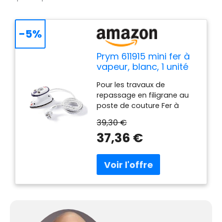
-5%
Prym 611915 mini fer à
vapeur, blanc, 1 unité
Pour les travaux de
repassage en filigrane au
poste de couture Fer à
vapeur pratique pour
39,30 €
voyager Tasse à mesurer
37,36 €
et sac de rangement inclus
Puissance 260 à 420 watts
(110 V) ou 343 à 408 watts
(230 V)