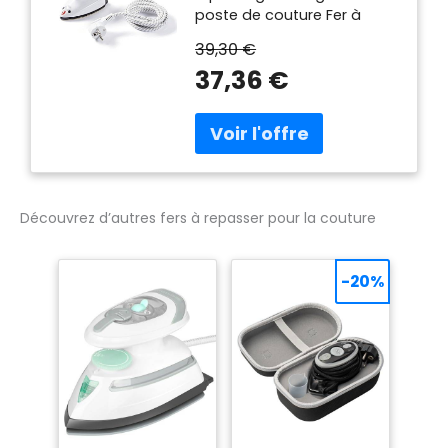
poste de couture Fer à
vapeur pratique pour
39,30 €
voyager Tasse à mesurer
37,36 €
et sac de rangement inclus
Puissance 260 à 420 watts
(110 V) ou 343 à 408 watts
(230 V)
Découvrez d’autres fers à repasser pour la couture
-20%