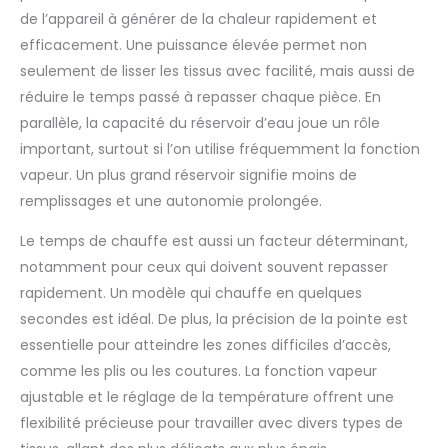
deux options : repassage
de l’appareil à générer de la chaleur rapidement et
à sec pour une finition
parfaite ou mode vapeur
efficacement. Une puissance élevée permet non
(0,4 g/poussée) pour les
plis tenaces. Son
seulement de lisser les tissus avec facilité, mais aussi de
réservoir caché de 50
réduire le temps passé à repasser chaque pièce. En
mL en fait un
défroisseur pratique
parallèle, la capacité du réservoir d’eau joue un rôle
pour tous les textiles. La
semelle en titane glisse
important, surtout si l’on utilise fréquemment la fonction
sur soie, coton et lin
comme un fer à
vapeur. Un plus grand réservoir signifie moins de
repasser couture haut
remplissages et une autonomie prolongée.
de gamme. Des
vêtements nets, quel
que soit le tissu ! Design
Le temps de chauffe est aussi un facteur déterminant,
Ultra-Compact – L’Allié
des Voyageurs &
notamment pour ceux qui doivent souvent repasser
Créatifs: Avec seulement
rapidement. Un modèle qui chauffe en quelques
0,33 kg et une poignée
pliable, ce mini fer à
secondes est idéal. De plus, la précision de la pointe est
repasser tient dans un
sac à main. Son format
essentielle pour atteindre les zones difficiles d’accès,
mini le rend
indispensable pour les
comme les plis ou les coutures. La fonction vapeur
voyages, les
ajustable et le réglage de la température offrent une
déplacements pro ou les
petits espaces. Tout
flexibilité précieuse pour travailler avec divers types de
aussi efficace qu’un
défroisseur vertical,