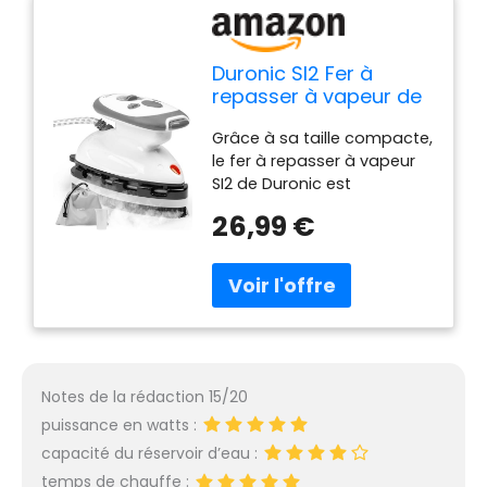
Duronic SI2 Fer à
repasser à vapeur de
voyage 375W | Léger
Grâce à sa taille compacte,
et compact 762 g |
le fer à repasser à vapeur
Semelle antiadhésive |
SI2 de Duronic est
Réservoir de 50 ml |
l’accessoire idéal pour tout
Avec brosse et
26,99 €
voyageur / « frequent flyer
pochette de transport
» qui souhaite repasser ses
vêtements et apparaitre
impeccable en toute
circonstance. Un réservoir
d'eau de 50 ml fournit une
quantité importante de
vapeur afin de faciliter le
Notes de la rédaction 15/20
repassage des éléments
puissance en watts :
froissés quel que soit le
capacité du réservoir d’eau :
type de tissu. La touche à
vapeur est idéalement
temps de chauffe :