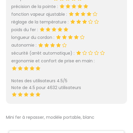
située sur le dessus afin
précision de la pointe :
d'améliorer l'ergonomie du
fonction vapeur ajustable :
produit. Ce produit est
réglage de la température :
alimenté avec une semelle
chauffante de 375W ce qui
poids du fer :
permet d'obtenir la
longueur du cordon :
température de chauffe
autonomie :
souhaitée très rapidement.
sécurité (arrêt automatique) :
La semelle antiadhésive
permet d'utiliser ce produit
ergonomie et confort de prise en main :
sur des matières sensibles
et les différents
paramètres permettent de
Notes des utilisateurs 4.5/5
convenir à une multitude
Note de 4.5 pour 4632 utilisateurs
de tissus différents. Le fer
incorpore un socle afin de
le poser sans difficultés
tandis que le câble
s'enroule avec facilité
Mini fer à repasser, modèle portable, blanc
autour de ce même socle
pour gagner de l'espace et