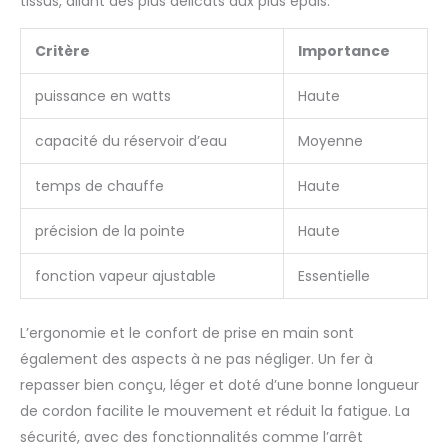
tissus, allant des plus délicats aux plus épais.
mais bien plus compact
! Finis les vêtements
froissés en déplacement
Critère
Importance
! Précision Pro avec
Semelle en Titane –
Lissage Parfait: La
puissance en watts
Haute
plaque en titane de ce
petit fer à repasser
couture élimine les plis
capacité du réservoir d’eau
Moyenne
même sur les zones
difficiles (cols,
boutonnières). Glisse
temps de chauffe
Haute
ultra-douce pour
protéger les tissus
délicats, comme avec
précision de la pointe
Haute
un steamer clothes haut
de gamme. Un résultat
digne d’un pressing,
fonction vapeur ajustable
Essentielle
sans quitter chez soi !
L’Essentiel des Nomades
Modernes: Que vous
soyez en voyage, en
L’ergonomie et le confort de prise en main sont
télétravail ou en atelier
créatif, ce mini fer à
également des aspects à ne pas négliger. Un fer à
repasser vapeur est
repasser bien conçu, léger et doté d’une bonne longueur
votre solution. Plus
efficace qu’un
de cordon facilite le mouvement et réduit la fatigue. La
défroisseur à main, il
combine puissance et
sécurité, avec des fonctionnalités comme l’arrêt
portabilité. Le