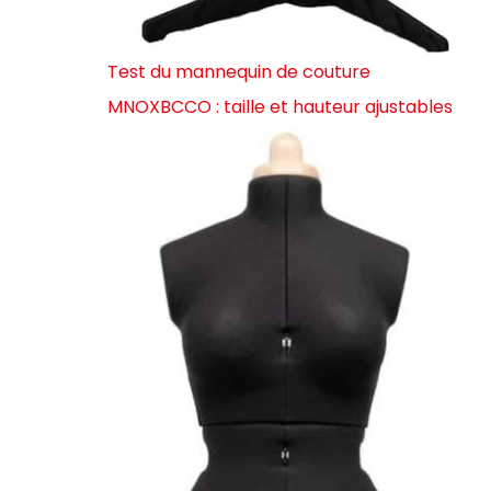
Test du mannequin de couture
MNOXBCCO : taille et hauteur ajustables