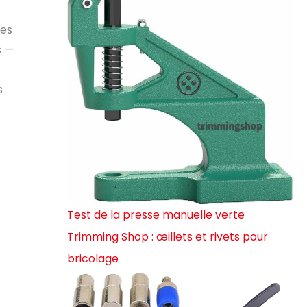
ses
s —
s
Test de la presse manuelle verte
Trimming Shop : œillets et rivets pour
bricolage