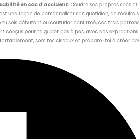
sabilité en cas d’accident.
Coudre ses propres sacs et
 c’est une façon de personnaliser son quotidien, de réduire 
 tu sois débutant ou couturier confirmé, ces trois patron
nt conçus pour te guider pas à pas, avec des explications
confortablement, sors tes ciseaux et prépare-toi à créer de