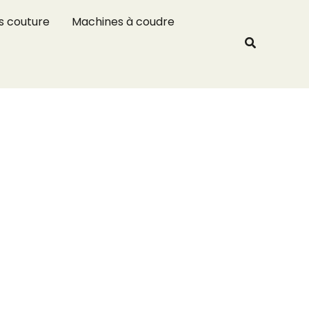
R
s couture
Machines à coudre
e
Recherche
c
h
e
r
c
h
e
r