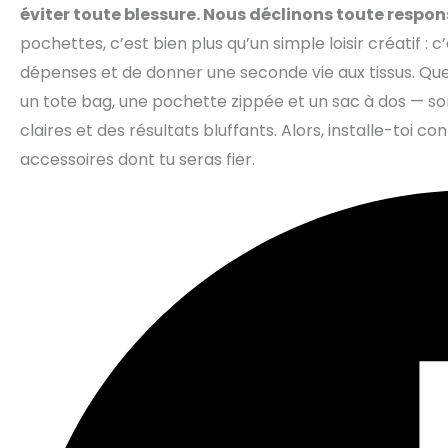
éviter toute blessure. Nous déclinons toute respon
pochettes, c’est bien plus qu’un simple loisir créatif :
dépenses et de donner une seconde vie aux tissus. Que
un tote bag, une pochette zippée et un sac à dos — so
claires et des résultats bluffants. Alors, installe-toi 
accessoires dont tu seras fier.