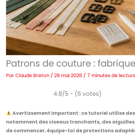
Patrons de couture : fabriqu
Par
Claude Breton
/
29 mai 2026
/
7 minutes de lectur
4.8/5 - (6 votes)
Avertissement important : ce tutoriel utilise de
notamment des ciseaux tranchants, des aiguilles,
de commencer, équipe-toi de protections adaptées