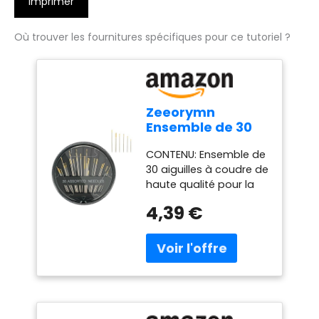
Imprimer
Où trouver les fournitures spécifiques pour ce tutoriel ?
Zeeorymn
Ensemble de 30
Aiguilles à
CONTENU: Ensemble de
Coudre, Disque
30 aiguilles à coudre de
Noir Aiguilles à
haute qualité pour la
Coudre à la Main,
couture à la main, idéal
Manuel Aiguilles à
4,39 €
pour tous vos projets
Broder, Enfilage
de couture DESIGN
Facile Aiguilles à
PRATIQUE: Livré avec
Coudre, pour
une boîte de
l'artisanat de
rangement à disque
Couture à la Main
noir pour un rangement
et une finition faciles
APPLICATION ÉTENDUE: