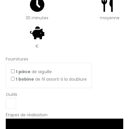
30 minutes
moyenne
€
Fournitures
1
pièce
de aiguille
1
bobine
de fil assorti à la doublure
Outils
Étapes de réalisation