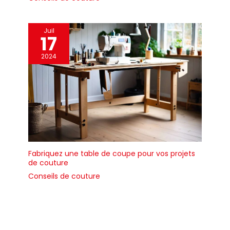
rétrécissent jusqu'à la
moitié de leur taille
d'origine tandis que
Juil
l'adhésif fond pour former
17
une barrière étanche.cette
protection supérieure
2024
prévient la corrosion et
protège vos connexions
électriques des
dommages
environnementaux.
[Application polyvalente]
Idéal pour l'isolation
électrique, le
regroupement de fils, la
Fabriquez une table de coupe pour vos projets
de couture
protection mécanique et
l'entretien des joints de
Conseils de couture
câbles.parfait pour les
réparations automobiles,
marines, électroménagers,
équipements industriels et
électroniques.les tubes de