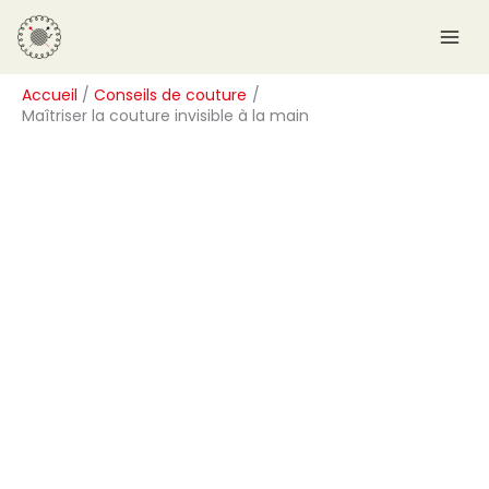
Aller
R
au
e
contenu
c
Accueil
Conseils de couture
h
Maîtriser la couture invisible à la main
e
r
c
h
e
r