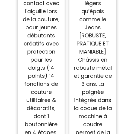
contact avec
légers
l'aiguille lors
qu’épais
de la couture,
comme le
pour jeunes
Jeans
débutants
[ROBUSTE,
créatifs avec
PRATIQUE ET
protection
MANIABLE]
pour les
Châssis en
doigts (14
robuste métal
points) 14
et garantie de
fonctions de
3 ans. La
couture
poignée
utilitaires &
intégrée dans
décoratifs,
la coque de la
dont 1
machine à
boutonnière
coudre
en 4 étapes,
permet de la