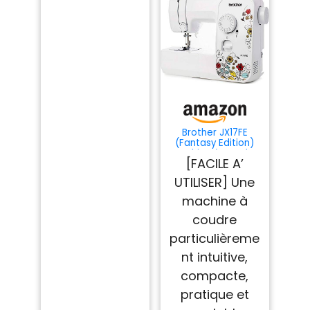
Brother JX17FE
(Fantasy Edition)
Machine à Coudre
[FACILE A’
électrique pour
Débutants,
UTILISER] Une
Portable, 17 Points
différents, Couture
machine à
automatique,
points utiles,
coudre
élastiques et
particulièreme
décoratifs,
Multifonction
nt intuitive,
compacte,
pratique et