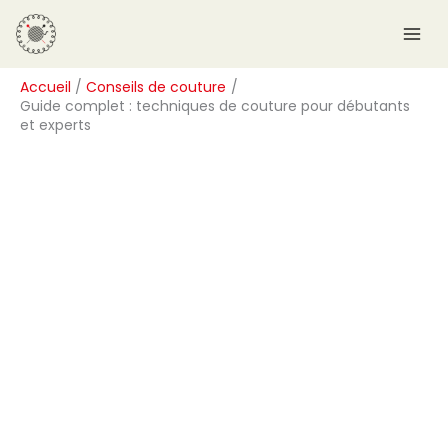
Aller
R
au
e
contenu
c
Accueil
Conseils de couture
h
Guide complet : techniques de couture pour débutants
e
et experts
r
c
h
e
r