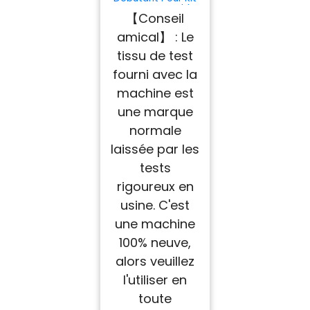
Couture Portable
【Conseil
Mini Machine
Portable Machine a
amical】 : Le
Coudre avec Table
et Pédales Pour
tissu de test
Adulte et Enfant
de 8 à 12 ans 12
fourni avec la
Points intégrés
machine est
Sewing Machine
une marque
normale
laissée par les
tests
rigoureux en
usine. C'est
une machine
100% neuve,
alors veuillez
l'utiliser en
toute