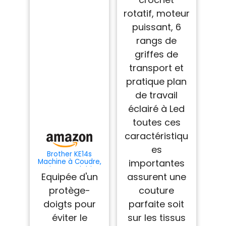
rotatif, moteur
puissant, 6
rangs de
griffes de
transport et
pratique plan
de travail
éclairé à Led
toutes ces
caractéristiqu
es
Brother KE14s
importantes
Machine à Coudre,
Acier Inoxydable,
Equipée d'un
assurent une
Blanc/Rose, 40 x 15
x 31 cm
protège-
couture
doigts pour
parfaite soit
éviter le
sur les tissus