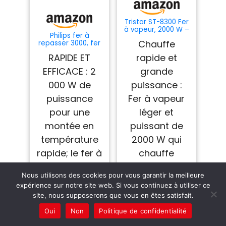
Tristar ST-8300 Fer
à vapeur, 2000 W –
Philips fer à
Semelle en
Chauffe
repasser 3000, fer
céramique -
à vapeur
Température
RAPIDE ET
rapide et
2000W,réservoir
réglable - Fonction
300 ml, Mauve
Vapeur verticale et
EFFICACE : 2
grande
Spray -
Autonettoyant -
000 W de
puissance :
Repassage Facile
puissance
Fer à vapeur
et Rapide pour des
Résultats Parfaits
pour une
léger et
montée en
puissant de
température
2000 W qui
rapide; le fer à
chauffe
repasser
rapidement et
Nous utilisons des cookies pour vous garantir la meilleure
Philips est prêt
rend le
expérience sur notre site web. Si vous continuez à utiliser ce
en seulement
repassage
site, nous supposerons que vous en êtes satisfait.
35s pour un
quotidien plus
Oui
Non
Politique de confidentialité
repassage
rapide et plus