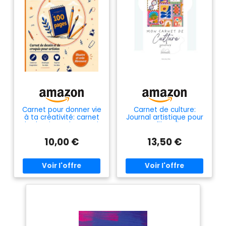
Carnet pour donner vie
Carnet de culture:
à ta créativité: carnet
Journal artistique pour
de dessin et de croquis
noter films, livres,
pour artistes
voyages et
10,00 €
13,50 €
découvertes | Agenda
de lecture et écriture
créative