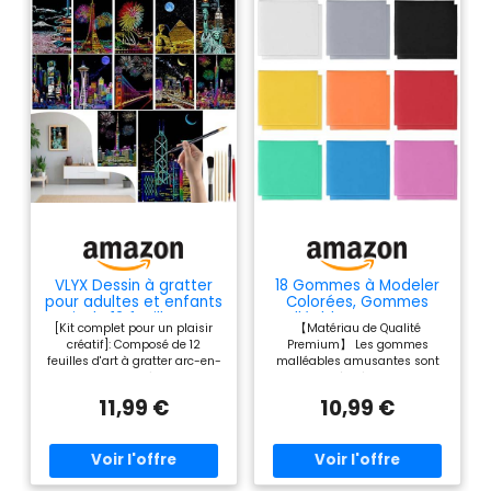
VLYX Dessin à gratter
18 Gommes à Modeler
pour adultes et enfants
Colorées, Gommes
- Kit de 12 feuilles arc-
Malléables Amusantes,
[Kit complet pour un plaisir
【Matériau de Qualité
en-ciel avec outils de
Gommes Créatives
créatif]: Composé de 12
Premium】 Les gommes
gravure, fournitures
Multicolores,
feuilles d'art à gratter arc-en-
malléables amusantes sont
artistiques créatives
Fournitures Éducatives
ciel A5, 6 stylos à gratter et
fabriquées à partir de
(Série des villes)
Réutilisables, 9 Couleurs
une brosse de nettoyage, ce
caoutchouc sûr, doux mais
(2 de Chaque) Matériel
11,99 €
10,99 €
kit complet est parfait pour les
confortable. La gomme à
Artistique Éducatif DIY
adultes et les enfants, offrant
modeler réutilisable ne se
pour l'École
des heures de joie créative et
dessèche pas facilement et
de designs colorés. [Matériaux
conserve une consistance
de qualité supérieure]:
parfaite pour un façonnage