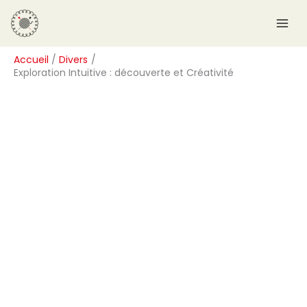
Aller
R
au
e
contenu
c
Accueil
Divers
h
Exploration Intuitive : découverte et Créativité
e
r
c
h
e
r