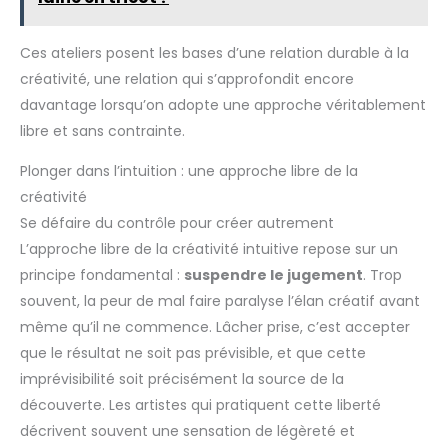
Jouets pour bébé à l'esthétique neutre avec un sac de
transport au design unique pour un nettoyage et un
rangement faciles. Cadeau pour bébé neutre, très adapté
Ces ateliers posent les bases d’une relation durable à la
aux festivals pour les bébés de 18 mois.
créativité, une relation qui s’approfondit encore
davantage lorsqu’on adopte une approche véritablement
libre et sans contrainte.
Plonger dans l’intuition : une approche libre de la
créativité
Se défaire du contrôle pour créer autrement
L’approche libre de la créativité intuitive repose sur un
principe fondamental :
suspendre le jugement
. Trop
souvent, la peur de mal faire paralyse l’élan créatif avant
même qu’il ne commence. Lâcher prise, c’est accepter
que le résultat ne soit pas prévisible, et que cette
imprévisibilité soit précisément la source de la
découverte. Les artistes qui pratiquent cette liberté
décrivent souvent une sensation de légèreté et