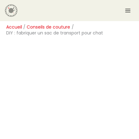
Aller
R
au
e
contenu
c
Accueil
Conseils de couture
h
DIY : fabriquer un sac de transport pour chat
e
r
c
h
e
r