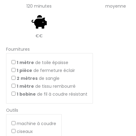
120 minutes
moyenne
€€
Fournitures
1
mètre
de toile épaisse
1
pièce
de fermeture éclair
2
mètres
de sangle
1
mètre
de tissu rembourré
1
bobine
de fil à coudre résistant
Outils
machine à coudre
ciseaux