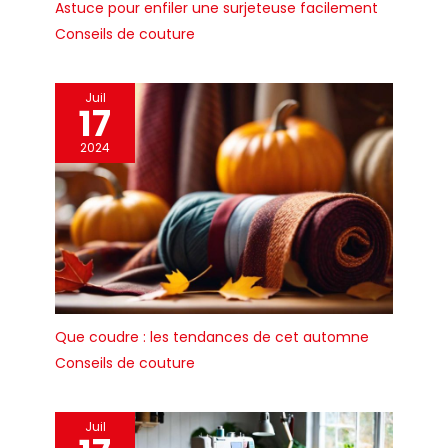
Astuce pour enfiler une surjeteuse facilement
Conseils de couture
Juil
17
2024
Que coudre : les tendances de cet automne
Conseils de couture
Juil