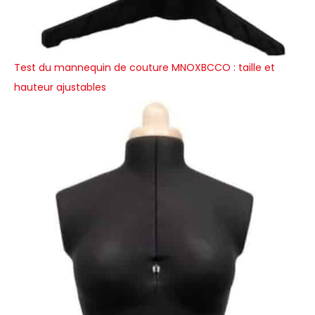
Test du mannequin de couture MNOXBCCO : taille et
hauteur ajustables