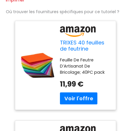
Imprimer
Où trouver les fournitures spécifiques pour ce tutoriel ?
TRIXES 40 feuilles
de feutrine
multicolores loisirs
Feuille De Feutre
créatifs
D’Artisanat De
Bricolage; 40PC pack
feuillets en feutre, idéal
11,99 €
pour les projets d’art et
d’artisanat. Les draps
sont doux, faciles à
façonner, coudre, point
de croix; par la
machine et la main. La
feuille de feutre se
dresse très bien la