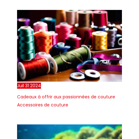
synonyme de produits
ménagers et de bureau
au design
incomparable et au
rapport qualité-prix
inégalé.
Juil
31
2024
Cadeaux à offrir aux passionnées de couture
Accessoires de couture