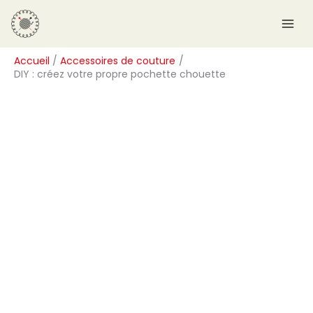
Aller
R
au
e
contenu
c
Accueil
Accessoires de couture
h
DIY : créez votre propre pochette chouette
e
r
c
h
e
r