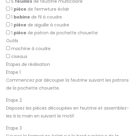
5
feuilles
de feutrine multicolore
1
pièce
de fermeture éclair
1
bobine
de fil à coudre
1
pièce
de aiguille à coudre
1
pièce
de patron de pochette chouette
Outils
machine à coudre
ciseaux
Étapes de réalisation
Étape 1
Commencez par découper la feutrine suivant les patrons
de la pochette chouette.
Étape 2
Disposez les pièces découpées en feutrine et assemblez-
les à la main en suivant le motif.
Étape 3