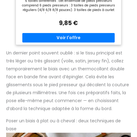
6 tailles différentes : cet ensemble de pieds presseurs
(4/8,6/8,8/8 Pouces), Accessoires de Couture
comprend 6 pieds presseurs : 3 tailles de pieds presseurs
réguliers (4/8 6/8 8/8 pouces). 3 tailles de pieds à ourlet
étroit de 3 mm/4 mm/6 mm pour répondre à vos différents
besoins. Matériau de haute qualité : 6 pieds de machine à
9,85 €
coudre sont en acier inoxydable, durables, lisses, ne rouillent
pas facilement, peuvent être utilisés pendant une longue
période pour répondre à vos besoins de couture. Large
gamme d'utilisation : s'adapte à la plupart des machines à
coudre domestiques à poignée basse. Mais ne convient pas
aux machines à coudre industrielles et petites Installation
facile : pied presseur à ourlet rouléà installation rapide,
Un dernier point souvent oublié : si le tissu principal est
cliquez directement pour installer. Large utilisation :
très léger ou très glissant (voile, satin, jersey fin), collez
ensemble de 6 pieds de couture pour de nombreux tissus
comme le denim, le molleton, le satin, le coton, parfait pour
temporairement le biais avec un thermocollant double
coudre des accessoires de tailleur.
face en bande fine avant d’épingler. Cela évite les
glissements sous le pied presseur qui décalent la couture
de plusieurs millimètres. Une fois ces préparatifs faits, la
pose elle-même peut commencer — en choisissant
d’abord la technique adaptée à la forme du bord.
Poser un biais à plat ou à cheval : deux techniques de
base