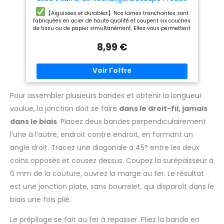
carton, le vinyle, etc. et
Mécanisme de Protection, pour Couture
convient pour la couture, le
Patchwork Cuir Tissu Coupe Papier
【Aiguisées et durables】Nos lames tranchantes sont
quilting et la découpe. Un outil
Scrapbooking, pour Maison, Les Voyages
fabriquées en acier de haute qualité et coupent six couches
indispensable pour les
de tissu ou de papier simultanément. Elles vous permettent
couturiers, les artistes et les
de créer facilement des pièces de patchwork de la même
artisans.
forme et de la même taille qu'avec des ciseaux. Coupe sans
8,99 €
effort, sans effilochage ni peluches. Les coupes sont nettes
et précises, sans peluches.
Sécurité garantie : un verrou
de sécurité intégré empêche l'écrasement du manche
lorsque la lame n'est pas utilisée. La lame peut être ouverte
ou fermée pour plus de commodité et de sécurité. Les lames
sont durables et faciles à utiliser et à remplacer.
Lames
Pour assembler plusieurs bandes et obtenir la longueur
remplaçables : Le cutter rotatif est facile à remplacer et est
voulue, la jonction doit se faire
dans le droit-fil, jamais
livré avec cinq lames de rechange pour un rangement
pratique et sûr. Les lames sont durables et faciles à utiliser
dans le biais
. Placez deux bandes perpendiculairement
et à remplacer.
【Facile à utiliser】La poignée
l’une à l’autre, endroit contre endroit, en formant un
ergonomique offre une prise en main confortable, rendant
la coupe plus confortable et réduisant la fatigue de la main,
angle droit. Tracez une diagonale à 45° entre les deux
même en cas d'utilisation prolongée. La lame réversible
facilite l'utilisation pour les gauchers.
Large gamme
coins opposés et cousez dessus. Coupez la surépaisseur à
d'applications : le cutter rotatif convient à la découpe de
6 mm de la couture, ouvrez la marge au fer. Le résultat
tissu, de cuir, de papier, de carton, de vinyle, etc. Il est
également adapté à la couture, au matelassage et à la
est une jonction plate, sans bourrelet, qui disparaît dans le
confection de vêtements. C'est un outil indispensable pour
les tailleurs, les artistes et les artisans.
biais une fois plié.
Le prépliage se fait au fer à repasser. Pliez la bande en