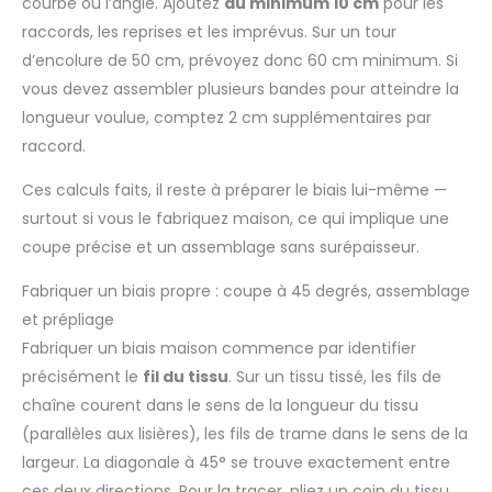
courbe ou l’angle. Ajoutez
au minimum 10 cm
pour les
travaux créatifs.
vêtements faits main ou
vêtements faits main ou
retouchés conservent leur
retouchés conservent leur
raccords, les reprises et les imprévus. Sur un tour
allure soignée, saison après
allure soignée, saison après
saison.
saison.
d’encolure de 50 cm, prévoyez donc 60 cm minimum. Si
vous devez assembler plusieurs bandes pour atteindre la
longueur voulue, comptez 2 cm supplémentaires par
raccord.
Ces calculs faits, il reste à préparer le biais lui-même —
surtout si vous le fabriquez maison, ce qui implique une
coupe précise et un assemblage sans surépaisseur.
Fabriquer un biais propre : coupe à 45 degrés, assemblage
et prépliage
Fabriquer un biais maison commence par identifier
précisément le
fil du tissu
. Sur un tissu tissé, les fils de
chaîne courent dans le sens de la longueur du tissu
(parallèles aux lisières), les fils de trame dans le sens de la
largeur. La diagonale à 45° se trouve exactement entre
ces deux directions. Pour la tracer, pliez un coin du tissu