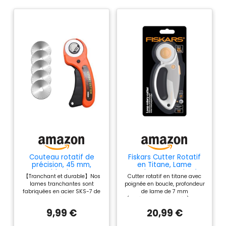
Couteau rotatif de
Fiskars Cutter Rotatif
précision, 45 mm,
en Titane, Lame
ensemble de cutter
rotative avec Poignée
【Tranchant et durable】Nos
Cutter rotatif en titane avec
rotatif, couteau rotatif
en boucle
lames tranchantes sont
poignée en boucle, profondeur
professionnel avec 5
fabriquées en acier SKS-7 de
de lame de 7 mm
lames de rechange,
haute qualité, capables de
(entièrement déployée) pour
cutter à lames rondes
couper six couches de tissu ou
couper plusieurs épaisseurs
pour travaux de
9,99 €
20,99 €
de papier simultanément. ce
de tissu, de feutre, de PVC et
surpiqûre, tissu, cuir,
qui facilite la découpe du
plus encore Poignée
couture et plus