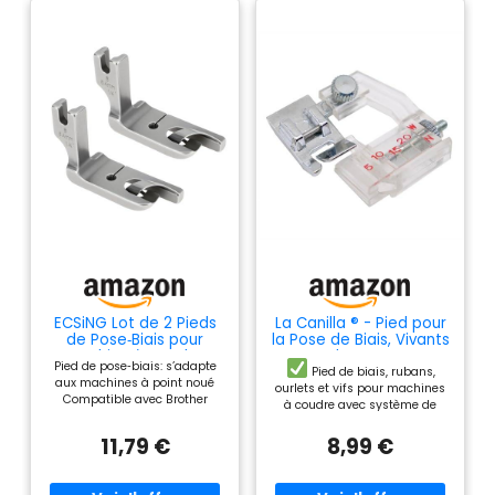
ECSiNG Lot de 2 Pieds
La Canilla ® - Pied pour
de Pose‑Biais pour
la Pose de Biais, Vivants
Machine à Coudre
et Ourlets Snap-on
Pied de pose‑biais: s’adapte
Industrielle 6,4 mm 1/4"
pour Machines à
Pied de biais, rubans,
aux machines à point noué
Compatible avec
Coudre Alfa Singer
ourlets et vifs pour machines
Compatible avec Brother
Brother Compatible
Brother Juki Lidl et Plus
à coudre avec système de
Compatible avec Juki
avec Juki
pied SNAP-ON
Largeur du
Compatible avec Jack; guide
11,79 €
8,99 €
virage réglable de 5 à 20 mm.
6,4 mm pour ruban 1/4" et
bords nets et réguliers. Pied
Convient pour toutes les
pour biais: canal 6,4 mm qui
machines à coudre à tige