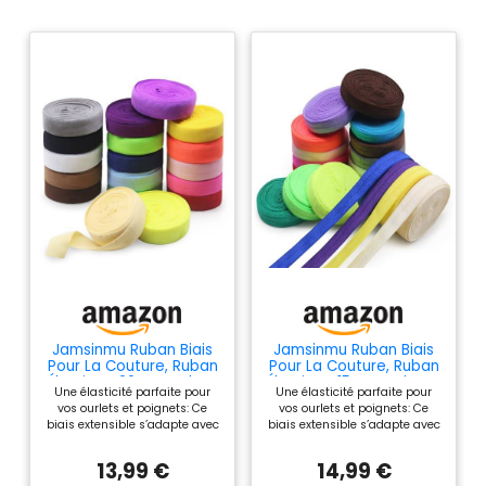
Jamsinmu Ruban Biais
Jamsinmu Ruban Biais
Pour La Couture, Ruban
Pour La Couture, Ruban
Élastique 20mm, Ruban
Élastique 15mm, Rubans
Une élasticité parfaite pour
Une élasticité parfaite pour
Élastique Biais Ruban En
En Biais Élastique Ruban
vos ourlets et poignets: Ce
vos ourlets et poignets: Ce
Tissu Pour Poignets
En Tissu Pour Les
biais extensible s’adapte avec
biais extensible s’adapte avec
Pantalons Et Shorts 36
Poignets. Pantalons, 16
douceur aux mouvements du
douceur aux mouvements du
Yards, 18 Couleur
Couleur Brillante*2
corps. Que ce soit pour
corps. Que ce soit pour
Mate*2, 20mm
Yards, 15mm
13,99 €
14,99 €
resserrer une veste, ajuster un
resserrer une veste, ajuster un