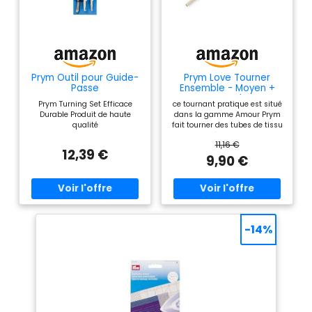
Prym Outil pour Guide-
Prym Love Tourner
Passe
Ensemble - Moyen +
Grand
Prym Turning Set Efficace
ce tournant pratique est situé
Durable Produit de haute
dans la gamme Amour Prym
qualité
fait tourner des tubes de tissu
sur le côté droit beaucoup
11,16 €
plus facile et est donc un
12,39 €
accessoire de couture
9,90 €
particulièrement utile. Tube en
plastique ainsi que la tige
tourne dans le bambou. 2
tailles de tubes de tissu avec
une largeur de tunnel de 19
mm. Vous pouvez ensuite
-14%
utiliser la tige de bambou
pour pousser le tissu à travers
le tube et tournez à droite sur.
Le tube de tissu est tout
d'abord cousu sur un côté et
ensuite tiré sur le tube en
matière plastique.