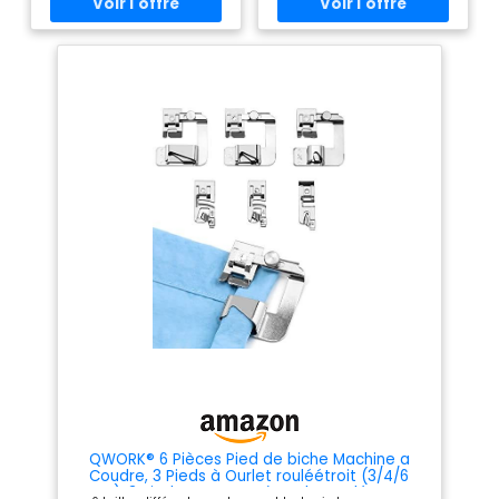
aligne ruban et tissu pour
basse avec système Snap-On
réduire les déviations; acier
comme Alfa, Singer, Juki,
poli pour un entraînement
Brother, AEG, Silvercrest,
fluide et des points constants
Janome, Elna, etc. Non
de coton à toile. Pied industriel:
compatible avec le système
se fixe sur porte‑pied à tige
IDT ou les machines à coudre
haute avec vis standard; prise
industrielles.
Créez
en charge de la pose de biais
facilement des vifs avec cet
au point droit pour ourlets
accessoire pour machines à
passepoils sangles et galons.
coudre sur des t-shirts, des
Pied d’angle de bord: idéal
mouchoirs et toutes sortes de
pour ateliers retouche petites
travaux de couture.
séries et studios; accélère la
pose répétée sur tabliers
uniformes housses de siège
bâches et projets créatifs. Pied
presseur: corps en acier
inoxydable avec guide 6,4
mm; conçu pour têtes à une
aiguille à point noué; non
destiné aux modèles
domestiques à tige basse ou
recouvreuse, vérifier avant
achat.
QWORK® 6 Pièces Pied de biche Machine a
Coudre, 3 Pieds à Ourlet rouléétroit (3/4/6
mm), 3 Pieds presseurs à Ourlet roulé Large