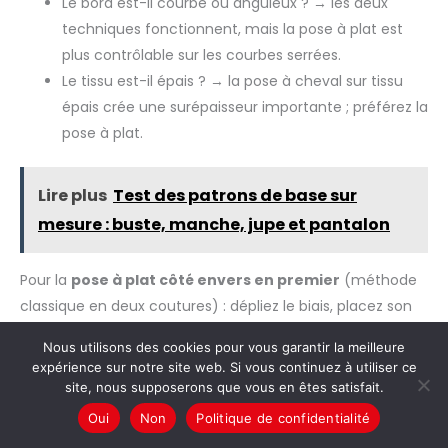
Le bord est-il courbe ou anguleux ? → les deux
techniques fonctionnent, mais la pose à plat est
plus contrôlable sur les courbes serrées.
Le tissu est-il épais ? → la pose à cheval sur tissu
épais crée une surépaisseur importante ; préférez la
pose à plat.
Lire plus
Test des patrons de base sur
mesure : buste, manche, jupe et pantalon
Pour la
pose à plat côté envers en premier
(méthode
classique en deux coutures) : dépliez le biais, placez son
endroit contre l’
envers
du tissu, lisières alignées sur le
Nous utilisons des cookies pour vous garantir la meilleure
bord. Piquez dans le premier pli du biais. Rabattez le biais
expérience sur notre site web. Si vous continuez à utiliser ce
vers l’endroit du tissu, repassez, puis piquez à environ 1 à 2
site, nous supposerons que vous en êtes satisfait.
mm du bord du biais côté endroit.
Oui
Non
Politique de confidentialité