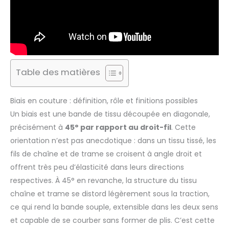
Table des matières
Biais en couture : définition, rôle et finitions possibles
Un biais est une bande de tissu découpée en diagonale,
précisément à
45° par rapport au droit-fil
. Cette
orientation n’est pas anecdotique : dans un tissu tissé, les
fils de chaîne et de trame se croisent à angle droit et
offrent très peu d’élasticité dans leurs directions
respectives. À 45° en revanche, la structure du tissu
chaîne et trame se distord légèrement sous la traction,
ce qui rend la bande souple, extensible dans les deux sens
et capable de se courber sans former de plis. C’est cette