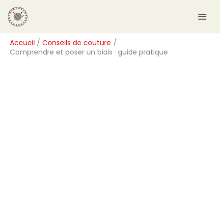
Aller
R
au
e
contenu
c
Accueil
Conseils de couture
h
Comprendre et poser un biais : guide pratique
e
r
c
h
e
r