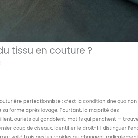
u tissu en couture ?
e
outurière perfectionniste : c’est la condition sine qua non
 sa forme après lavage. Pourtant, la majorité des
llent, ourlets qui gondolent, motifs qui penchent — trouv
r coup de ciseaux. Identifier le droit-fil, distinguer l’en
atron : voilà trois gestes rapides qui changent radicalement