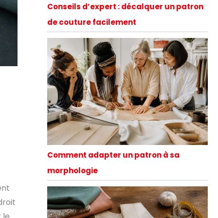
Conseils d’expert : décalquer un patron
de couture facilement
Comment adapter un patron à sa
morphologie
ent
droit
 le