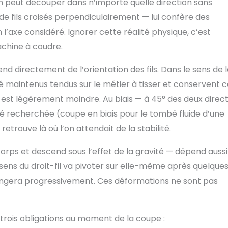
’on peut découper dans n’importe quelle direction sans
e fils croisés perpendiculairement — lui confère des
’axe considéré. Ignorer cette réalité physique, c’est
achine à coudre.
 directement de l’orientation des fils. Dans le sens de 
t été maintenus tendus sur le métier à tisser et conservent 
ce est légèrement moindre. Au biais — à 45° des deux direc
ité recherchée (coupe en biais pour le tombé fluide d’une
etrouve là où l’on attendait de la stabilité.
orps et descend sous l’effet de la gravité — dépend aussi
ens du droit-fil va pivoter sur elle-même après quelque
llongera progressivement. Ces déformations ne sont pas
trois obligations au moment de la coupe :