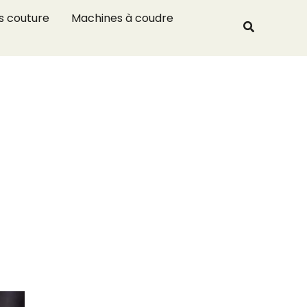
R
s couture
Machines à coudre
Recherche
e
c
h
e
r
c
h
e
r