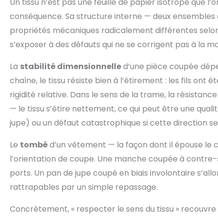
Un tissu n’est pas une feuille de papier isotrope que l
conséquence. Sa structure interne — deux ensembles d
propriétés mécaniques radicalement différentes selon l
s’exposer à des défauts qui ne se corrigent pas à la m
La
stabilité dimensionnelle
d’une pièce coupée dépend
chaîne, le tissu résiste bien à l’étirement : les fils on
rigidité relative. Dans le sens de la trame, la résistan
— le tissu s’étire nettement, ce qui peut être une qual
jupe) ou un défaut catastrophique si cette direction se r
Le
tombé
d’un vêtement — la façon dont il épouse le c
l’orientation de coupe. Une manche coupée à contre-s
ports. Un pan de jupe coupé en biais involontaire s’a
rattrapables par un simple repassage.
Concrètement, « respecter le sens du tissu » recouvre 