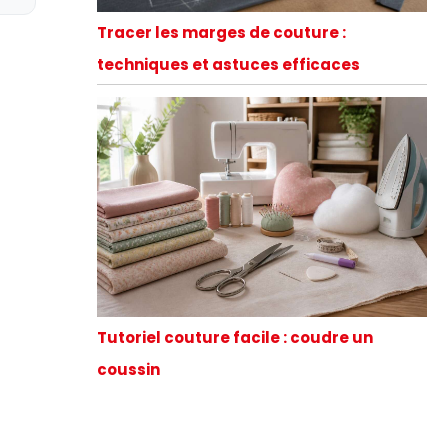
Tracer les marges de couture :
techniques et astuces efficaces
Tutoriel couture facile : coudre un
coussin