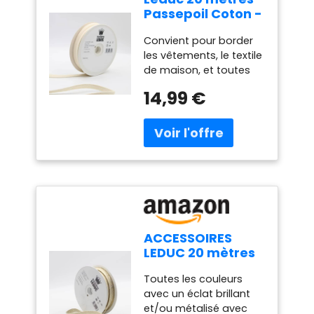
Passepoil Coton -
30 Coloris - Pour
Convient pour border
couture 10mm
les vêtements, le textile
(8+2) Qualité
de maison, et toutes
Italienne Ecru
les créations qui ont
5571
14,99 €
besoin d'une finition
propre ! Rouleau de 20
mètres de passepoil de
10mm ( 2mm avec une
mèche de 8mm ) 30
Coliris unis disponibles !
Ecru 5571 Coton de
qualité européenne -
Made in Italy
ACCESSOIRES
LEDUC 20 mètres
Passepoil Lurex
Toutes les couleurs
13Couleurs Or
avec un éclat brillant
Argent
et/ou métalisé avec
Métal10mm (8+2)