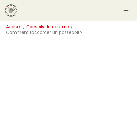
Aller
R
au
e
contenu
c
Accueil
Conseils de couture
h
Comment raccorder un passepoil ?
e
r
c
h
e
r