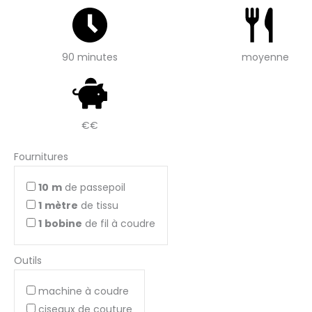
90 minutes
moyenne
€€
Fournitures
10
m
de passepoil
1
mètre
de tissu
1
bobine
de fil à coudre
Outils
machine à coudre
ciseaux de couture