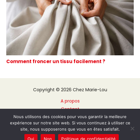
Comment froncer un tissu facilement ?
Copyright © 2026 Chez Marie-Lou
A propos
Contact
Plan du site
Nous utilisons des cookies pour vous garantir la meilleure
expérience sur notre site web. Si vous continuez à utiliser ce
Mentions légales
site, nous supposerons que vous en êtes satisfait.
Politique de confidentialité
Oui
Non
Politique de confidentialité