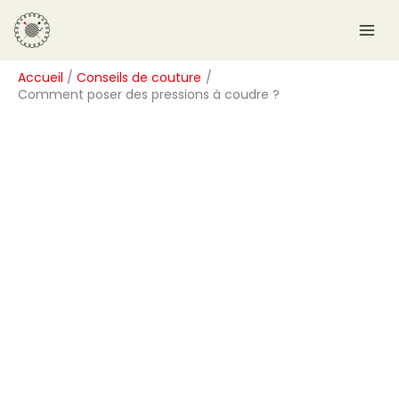
Aller
R
au
e
contenu
c
Accueil
Conseils de couture
h
Comment poser des pressions à coudre ?
e
r
c
h
e
r