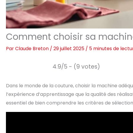
Comment choisir sa machine
Par
Claude Breton
/
29 juillet 2025
/
5 minutes de lectu
4.9/5 - (9 votes)
Dans le monde de la couture, choisir la machine adéqu
l’expérience d’apprentissage que la qualité des réalisa
essentiel de bien comprendre les critères de sélection 