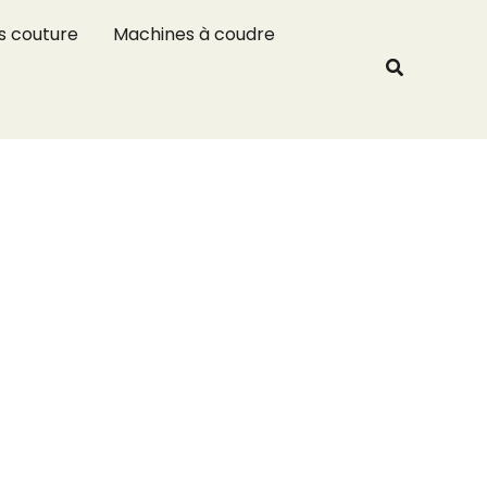
R
s couture
Machines à coudre
e
Recherche
c
h
e
r
c
h
e
r