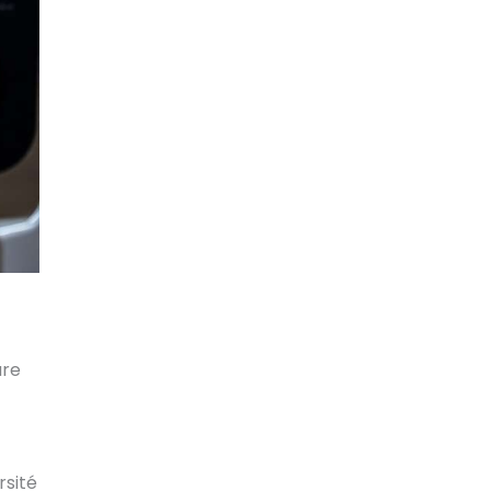
ure
rsité