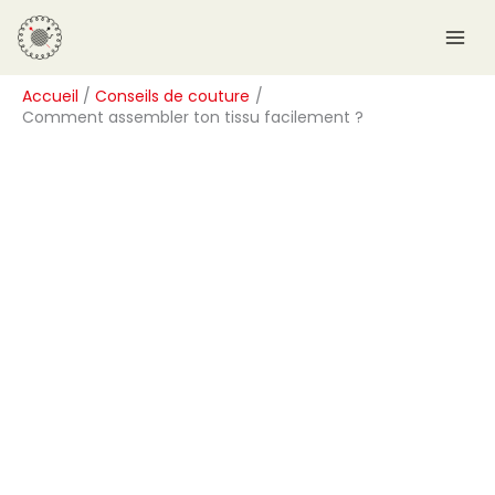
Aller
R
au
e
contenu
c
Accueil
Conseils de couture
h
Comment assembler ton tissu facilement ?
e
r
c
h
e
r