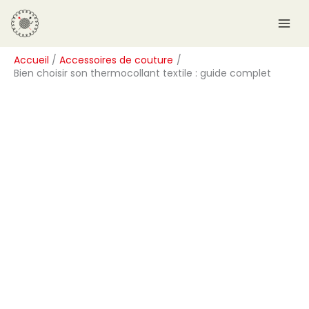
Aller
R
au
e
contenu
c
Accueil
Accessoires de couture
h
Bien choisir son thermocollant textile : guide complet
e
r
c
h
e
r