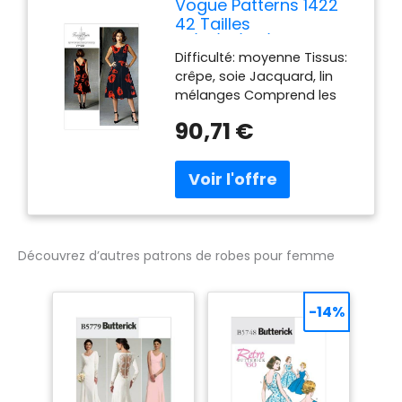
Vogue Patterns 1422
42 Tailles
14/16/18/20/22 Patrons
Difficulté: moyenne Tissus:
de Robes pour Femme
crêpe, soie Jacquard, lin
Multicolore
mélanges Comprend les
pièces du patron et
90,71 €
instructions de couture
Imprimé aux États-Unis.
American design Tracey
Reese
Découvrez d’autres patrons de robes pour femme
-14%