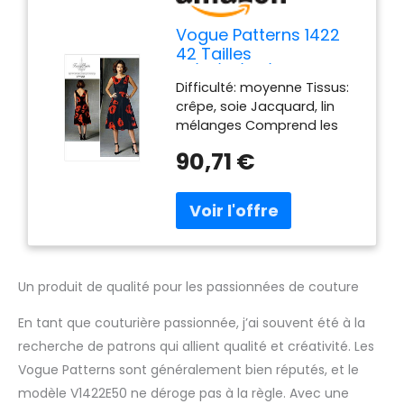
Vogue Patterns 1422
42 Tailles
14/16/18/20/22 Patrons
Difficulté: moyenne Tissus:
de Robes pour Femme
crêpe, soie Jacquard, lin
Multicolore
mélanges Comprend les
pièces du patron et
90,71 €
instructions de couture
Imprimé aux États-Unis.
American design Tracey
Reese
Un produit de qualité pour les passionnées de couture
En tant que couturière passionnée, j’ai souvent été à la
recherche de patrons qui allient qualité et créativité. Les
Vogue Patterns sont généralement bien réputés, et le
modèle V1422E50 ne déroge pas à la règle. Avec une