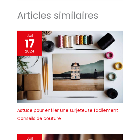
de tissu et de garnitures
pour s'adapter à votre
Articles similaires
style
Juil
17
2024
Astuce pour enfiler une surjeteuse facilement
Conseils de couture
Juil