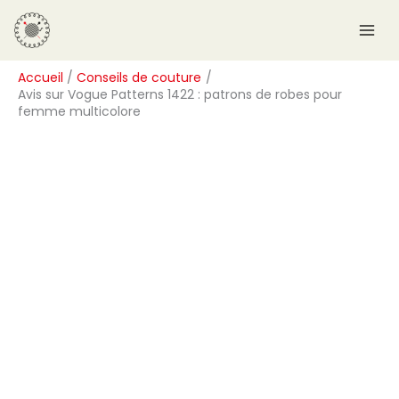
Aller
R
au
e
contenu
c
Accueil
Conseils de couture
h
Avis sur Vogue Patterns 1422 : patrons de robes pour
e
femme multicolore
r
c
h
e
r