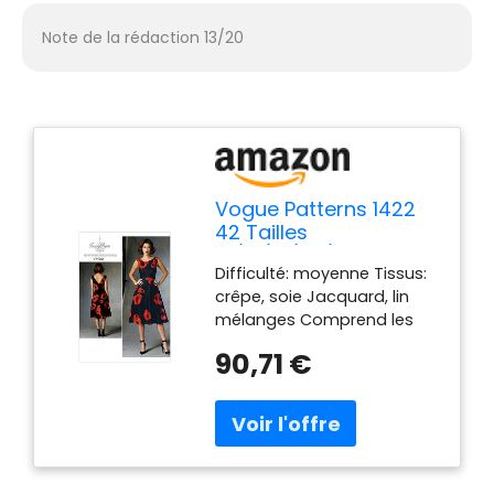
Note de la rédaction 13/20
Vogue Patterns 1422
42 Tailles
14/16/18/20/22 Patrons
Difficulté: moyenne Tissus:
de Robes pour Femme
crêpe, soie Jacquard, lin
Multicolore
mélanges Comprend les
pièces du patron et
90,71 €
instructions de couture
Imprimé aux États-Unis.
American design Tracey
Reese