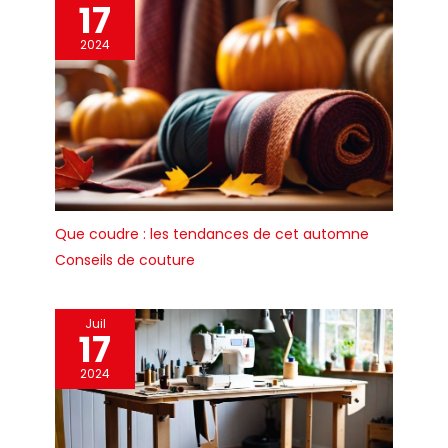
17
2024
Que coudre : les tendances de cet automne
Conseils de couture
Juil
17
2024