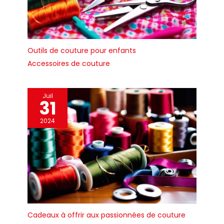
c'est un ajout esthétique
c'est un ajout esthétique
différents endroits. Il
qui sublimera votre
qui sublimera votre
n'est pas nécessaire de
atelier de loisirs créatifs,
atelier de loisirs créatifs,
lutter pour déplacer la
votre bureau à domicile
votre bureau à domicile
table, ce qui permet
ou votre pièce à vivre.
ou votre pièce à vivre.
d'économiser du temps
et des efforts.
Outils de couture pour enfants
【MULTIPLE USES】Ls
table pliante convient à
Accessoires de couture
d'autres utilisations,
telles que le bureau, le
buffet, la table basse et
ainsi de suite.
Juil
【ASSEMBLAGE FACILE】
31
La table pour machine à
coudre est facile à
installer et à utiliser
2024
grâce à des instructions
d'assemblage claires. La
conception de
l'apparence est élégante
et simple, ce qui
complète une variété de
styles de décoration
intérieure.
Cadeaux à offrir aux passionnées de couture