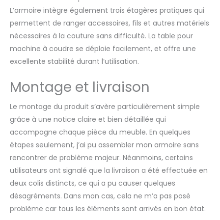
【MULTIPLE USES】Ls table
L’armoire intègre également trois étagères pratiques qui
pliante convient à d'autres
permettent de ranger accessoires, fils et autres matériels
utilisations, telles que le
nécessaires à la couture sans difficulté. La table pour
bureau, le buffet, la table
basse et ainsi de suite.
machine à coudre se déploie facilement, et offre une
【ASSEMBLAGE FACILE】La
excellente stabilité durant l’utilisation.
table pour machine à
coudre est facile à installer
Montage et livraison
et à utiliser grâce à des
instructions d'assemblage
Le montage du produit s’avère particulièrement simple
claires. La conception de
l'apparence est élégante et
grâce à une notice claire et bien détaillée qui
simple, ce qui complète
accompagne chaque pièce du meuble. En quelques
une variété de styles de
étapes seulement, j’ai pu assembler mon armoire sans
décoration intérieure.
rencontrer de problème majeur. Néanmoins, certains
utilisateurs ont signalé que la livraison a été effectuée en
deux colis distincts, ce qui a pu causer quelques
désagréments. Dans mon cas, cela ne m’a pas posé
problème car tous les éléments sont arrivés en bon état.