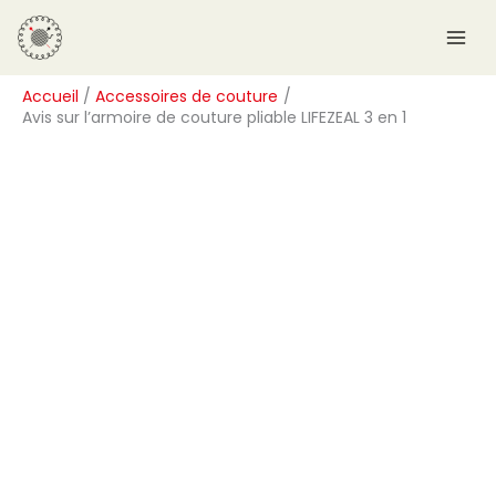
Aller
R
au
e
contenu
c
Accueil
Accessoires de couture
h
Avis sur l’armoire de couture pliable LIFEZEAL 3 en 1
e
r
c
h
e
r