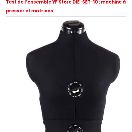
Test de l’ensemble YF Store DIE-SET-10 : machine à
presser et matrices