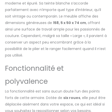
moderne et épuré. Sa teinte blanche s’accorde
【PLATEAU PLIABLE】Le
plateau de la machine à
parfaitement avec n’importe quel type d’intérieur, qu’il
coudre peut être plié. La
soit vintage ou contemporain. Le meuble affiche des
conception pliante permet
dimensions généreuses de
158, 5 x 50 x 74 cm
, offrant
de placer la table de la
ainsi une surface de travail ample pour les passionnés de
machine à coudre de
couture. Cependant, malgré sa taille « Large », il parvient à
manière compacte.
L'armoire pliante mesure
conserver un aspect peu encombrant grâce à la
985x50x75cm. 【ARMOIRE
possibilité de le plier et le ranger facilement quand il n’est
MOBILE À ROULETTES】 La
pas utilisé.
table pour machine à
coudre est équipée de 6
Fonctionnalité et
roulettes robustes, qui sont
faciles à déplacer et
peuvent être utilisées de
polyvalence
manière flexible dans
différents endroits. Il n'est
La fonctionnalité est sans aucun doute l’un des points
pas nécessaire de lutter
forts de cette armoire. Dotée de
six roues
, elle peut être
pour déplacer la table, ce
qui permet d'économiser
déplacée aisément dans votre espace, ce qui est idéal si
du temps et des efforts.
vous souhaitez la repositionner selon vos besoins.