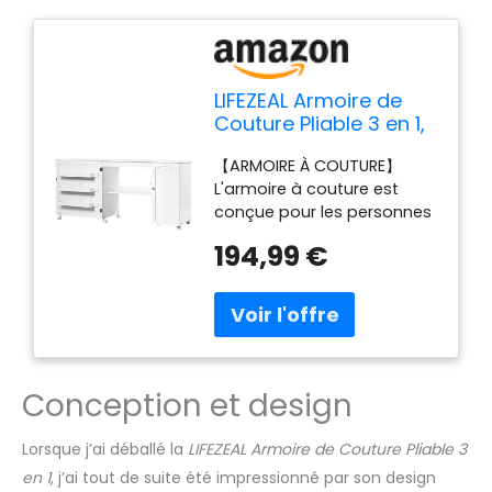
LIFEZEAL Armoire de
Couture Pliable 3 en 1,
Table pour Machine à
【ARMOIRE À COUTURE】
Coudre Peu
L'armoire à couture est
Encombrante, Bureau
conçue pour les personnes
de Repassage 6
qui ont besoin d'utiliser une
Roues, 3 Étagères,
194,99 €
machine à coudre. Les
Large Étage, 158,5 x 50
étagères larges peuvent
x 74 cm (Blanc, L)
supporter jusqu'à 30 kg et
les 3 étagères verticales
peuvent supporter un total
de 15 kg. L'étagère centrale
Conception et design
peut contenir jusqu'à 10 kg.
Le fil, les ciseaux et les
boutons peuvent être
Lorsque j’ai déballé la
LIFEZEAL Armoire de Couture Pliable 3
facilement rangés à
en 1
, j’ai tout de suite été impressionné par son design
l'intérieur de l'armoire.