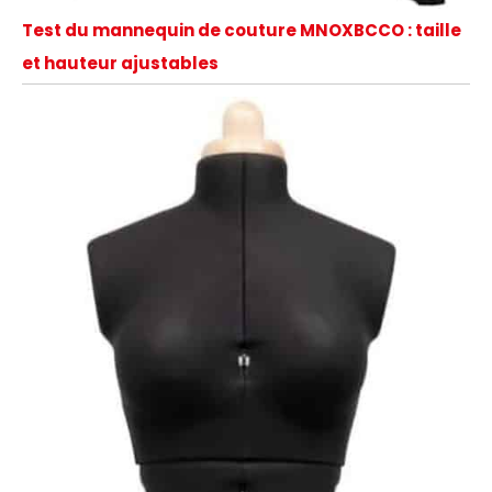
Test du mannequin de couture MNOXBCCO : taille
et hauteur ajustables