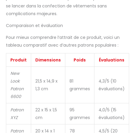
se lancer dans la confection de vêtements sans
complications majeures.
Comparaison et évaluation
Pour mieux comprendre l’attrait de ce produit, voici un
tableau comparatif avec d’autres patrons populaires :
Produit
Dimensions
Poids
Évaluations
New
Look
21,5 x 14,9 x
81
4,3/5 (10
Patron
1,3 cm
grammes
évaluations)
6600
Patron
22 x 15 x 1,5
95
4,0/5 (15
XYZ
cm
grammes
évaluations)
Patron
20 x 14 x 1
78
4,5/5 (20