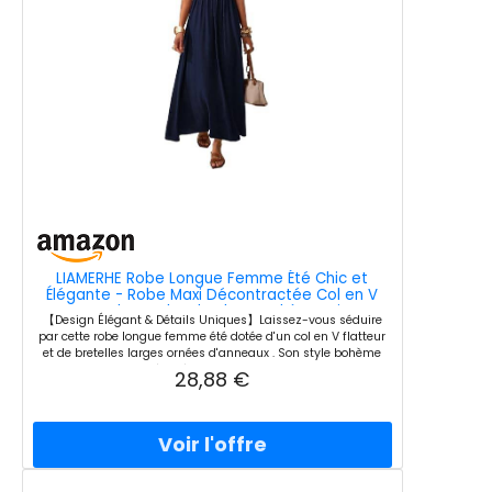
LIAMERHE Robe Longue Femme Été Chic et
Élégante - Robe Maxi Décontractée Col en V
sans Manches Robe de Plage Bohème Vintage
【Design Élégant & Détails Uniques】Laissez-vous séduire
Taille Haute Élastique pour Vacances Fête
par cette robe longue femme été dotée d'un col en V flatteur
Quotidien Bleu Marine M
et de bretelles larges ornées d'anneaux . Son style bohème
chic et sa coupe évasée en A apportent une touche de
28,88 €
sophistication à votre garde-robe estivale. 【Silhouette
Élancée & Taille Haute】Conçue avec une taille empire
élastique, cette robe maxi souligne délicatement la poitrine
tout en camouflant les petites imperfections du ventre. Elle
allonge visuellement vos jambes pour une allure élancée et
féminine, adaptée à toutes les morphologies. 【Confort
Extensible & Infroissable】Fabriquée en 95% Polyester et 5%