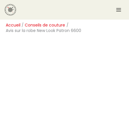
Aller
R
au
e
contenu
c
Accueil
Conseils de couture
h
Avis sur la robe New Look Patron 6600
e
r
c
h
e
r