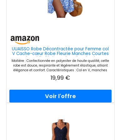
UUAISSO Robe Décontractée pour Femme col
V Cache-cœur Robe Fleurie Manches Courtes
Robe Midi D'été Trapèze Bleu Fleuri M
Matière : Confectionnée en polyester de haute qualité, cette
robe est douce, respirante et légèrement élastique, alliant
élégance et confort. Caractéristiques : Col en V, manches
courtes à volants, coupe trapèze, taille haute, longueur
19,99 €
genou, fluide et drapée. Disponible en plusieurs coloris.
Idéale pour les occasions suivantes : robe d'été, robe
décontractée, robe d'anniversaire, robe de soirée, robe
fleurie, robe bohème. Occasion : Cette élégante robe d'été est
parfaite pour les sorties décontractées, les balades
printanières, les vacances à la plage, les occasions
professionnelles décontractées, les rendez-vous galants ou
comme cadeau attentionné pour vos proches. Pour une
satisfaction garantie, veuillez vérifier les tailles indiquées
dans la description. En raison des paramètres et de la
résolution de votre écran, la couleur peut légèrement
différer.