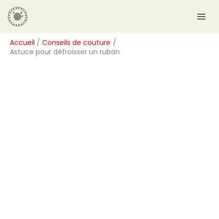
Aller
R
au
e
contenu
c
Accueil
Conseils de couture
h
Astuce pour défroisser un ruban
e
r
c
h
e
r