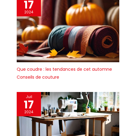
17
2024
Que coudre : les tendances de cet automne
Conseils de couture
Juil
17
2024