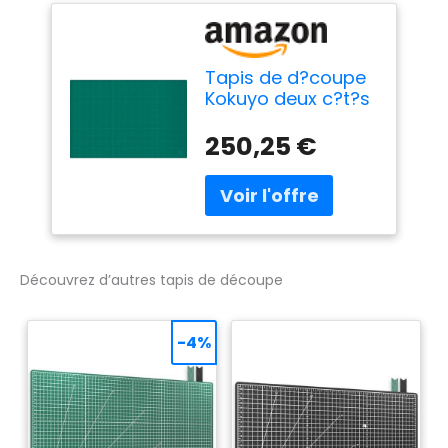
Tapis de d?coupe
Kokuyo deux c?t?s
3mm 600 900mm
Midorima-44N
250,25 €
(japon
importation)
Découvrez d’autres tapis de découpe
-4%