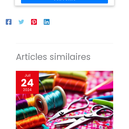
découpes répétées. La surface est facile à nettoyer et à
entretenir. Conception: Cutting mat A4 du tapis artisanal a
une finition verte mate, ce qui aide à réduire
l'éblouissement et les reflets, soulageant ainsi la fatigue
oculaire. Facilitez votre travail de découpe. Polyvalent: le
tapis de découpe est un cadeau parfait pour les amateurs
d'artisanat. Convient pour les œuvres d'art de bricolage, les
conceptions de scrapbooking, la découpe de papier, la
découpe de précision, etc. Peut bien répondre à divers
besoins de découpe dans le processus de découpe.
Articles similaires
Juil
24
2024