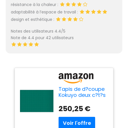
résistance à la chaleur :
adaptabilité à l’espace de travail :
design et esthétique :
Notes des utilisateurs 4.4/5
Note de 4.4 pour 42 utilisateurs
Tapis de d?coupe
Kokuyo deux c?t?s
3mm 600 900mm
Midorima-44N
250,25 €
(japon
importation)