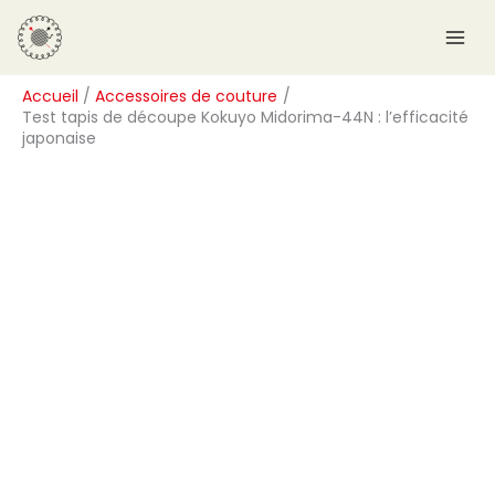
Aller
R
au
e
contenu
c
Accueil
Accessoires de couture
h
Test tapis de découpe Kokuyo Midorima-44N : l’efficacité
e
japonaise
r
c
h
e
r