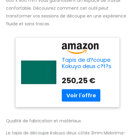
600 x 900 mm vous garantissent un espace de travail
confortable. Découvrez comment cet outil peut
transformer vos sessions de découpe en une expérience
fluide et sans tracas.
Tapis de d?coupe
Kokuyo deux c?t?s
3mm 600 900mm
Midorima-44N
250,25 €
(japon
importation)
Qualité de fabrication et matériaux
Le tapis de découpe Kokuyo deux côtés 3mm Midorima-