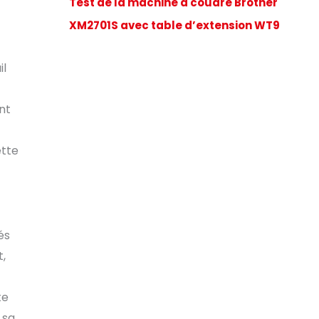
Test de la machine à coudre Brother
XM2701S avec table d’extension WT9
il
nt
ette
és
t,
te
 sa