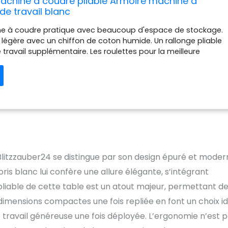
machine à coudre pliable Armoire machine à
de travail blanc
e à coudre pratique avec beaucoup d'espace de stockage.
é légère avec un chiffon de coton humide. Un rallonge pliable
e travail supplémentaire. Les roulettes pour la meilleure
t la meilleure stabilité lorsqu'elles se sont bloquées. Un bon
our toute votre couture
Blitzzauber24 se distingue par son design épuré et moder
is blanc lui confère une allure élégante, s’intégrant
 pliable de cette table est un atout majeur, permettant d
 dimensions compactes une fois repliée en font un choix i
e travail généreuse une fois déployée. L’ergonomie n’est 