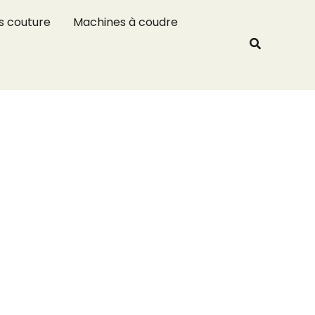
R
s couture
Machines à coudre
e
Recherche
c
h
e
r
c
h
e
r