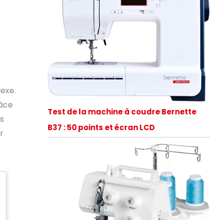
lexe.
râce
Test de la machine à coudre Bernette
us
B37 : 50 points et écran LCD
r