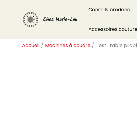
Aller
Conseils broderie
au
Chez Marie-Lou
contenu
Accessoires coutur
Accueil
Machines à coudre
Test : table pli