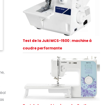
Test de la Juki MCS-1500 : machine à
coudre performante
ne,
e
déal
pas