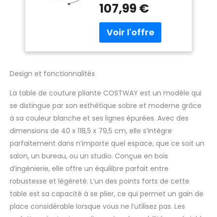
Rangement, 3 Bacs
107,99 €
grande surface de
Cachés, Meuble
travail qui se replie
Couture pour
facilement pour former
Salon, Bureau,
un meuble de
Studio (Naturel)
rangement compact
lorsqu'elle n'est pas
utilisée. Équipée d'un
Design et fonctionnalités
système de
verrouillage à ressort et
La table de couture pliante COSTWAY est un modèle qui
de patins anti-collision,
se distingue par son esthétique sobre et moderne grâce
elle assure une
à sa couleur blanche et ses lignes épurées. Avec des
transition fluide et sans
dimensions de 40 x 118,5 x 79,5 cm, elle s’intègre
effort entre ses
différentes
parfaitement dans n’importe quel espace, que ce soit un
configurations
salon, un bureau, ou un studio. Conçue en bois
【Station de charge
d’ingénierie, elle offre un équilibre parfait entre
pratique】La table de
robustesse et légèreté. L’un des points forts de cette
couture est équipée
d'une station de
table est sa capacité à se plier, ce qui permet un gain de
charge latérale
place considérable lorsque vous ne l’utilisez pas. Les
astucieuse, libérant