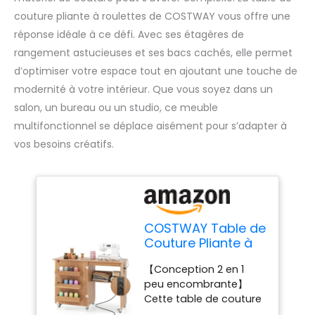
couture pliante à roulettes de COSTWAY vous offre une
réponse idéale à ce défi. Avec ses étagères de
rangement astucieuses et ses bacs cachés, elle permet
d’optimiser votre espace tout en ajoutant une touche de
modernité à votre intérieur. Que vous soyez dans un
salon, un bureau ou un studio, ce meuble
multifonctionnel se déplace aisément pour s’adapter à
vos besoins créatifs.
COSTWAY Table de
Couture Pliante à
roulettes, Armoire
【Conception 2 en 1
pour Machine à
peu encombrante】
Coudre Roulante
Cette table de couture
avec Étagère de
pliante dispose d'une