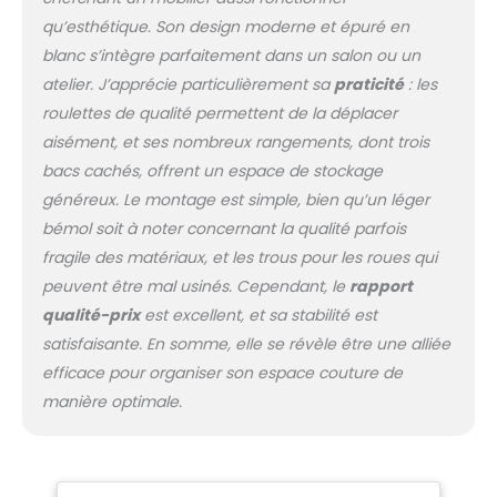
Type-C, pour recharger
qu’esthétique. Son design moderne et épuré en
facilement vos outils
blanc s’intègre parfaitement dans un salon ou un
de couture et autres
atelier. J’apprécie particulièrement sa
praticité
: les
appareils
【Nombreuses
roulettes de qualité permettent de la déplacer
solutions de
aisément, et ses nombreux rangements, dont trois
rangement】Avec une
bacs cachés, offrent un espace de stockage
étagère ouverte
généreux. Le montage est simple, bien qu’un léger
spacieuse et trois
plateaux de
bémol soit à noter concernant la qualité parfois
rangement, cette table
fragile des matériaux, et les trous pour les roues qui
de couture vous
peuvent être mal usinés. Cependant, le
rapport
permet de ranger vos
qualité-prix
est excellent, et sa stabilité est
outils de couture,
accessoires et autres
satisfaisante. En somme, elle se révèle être une alliée
petits objets de
efficace pour organiser son espace couture de
manière ordonnée. Elle
manière optimale.
vous garantit un accès
facile à tout ce dont
vous avez besoin tout
en maintenant un