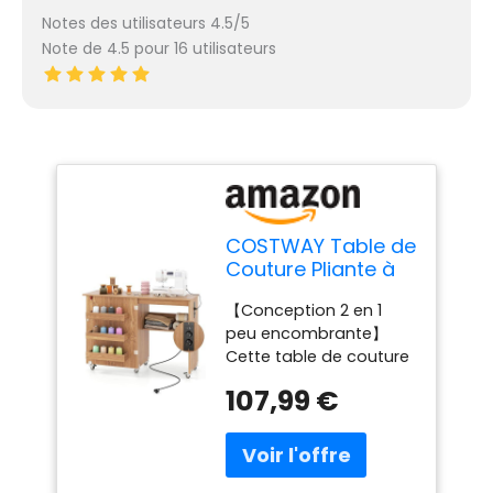
Notes des utilisateurs 4.5/5
Note de 4.5 pour 16 utilisateurs
COSTWAY Table de
Couture Pliante à
roulettes, Armoire
【Conception 2 en 1
pour Machine à
peu encombrante】
Coudre Roulante
Cette table de couture
avec Étagère de
pliante dispose d'une
Rangement, 3 Bacs
107,99 €
grande surface de
Cachés, Meuble
travail qui se replie
Couture pour
facilement pour former
Salon, Bureau,
un meuble de
Studio (Naturel)