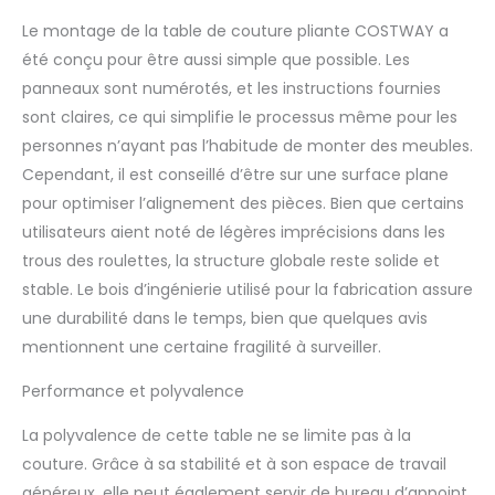
manière ordonnée. Elle
vous garantit un accès
Le montage de la table de couture pliante COSTWAY a
facile à tout ce dont
été conçu pour être aussi simple que possible. Les
vous avez besoin tout
panneaux sont numérotés, et les instructions fournies
en maintenant un
sont claires, ce qui simplifie le processus même pour les
espace de travail bien
rangé 【Mobilité aisée
personnes n’ayant pas l’habitude de monter des meubles.
grâce aux roulettes
Cependant, il est conseillé d’être sur une surface plane
verrouillables】Équipée
pour optimiser l’alignement des pièces. Bien que certains
de cinq roulettes
utilisateurs aient noté de légères imprécisions dans les
universelles, dont trois
trous des roulettes, la structure globale reste solide et
verrouillables, cette
table de couture
stable. Le bois d’ingénierie utilisé pour la fabrication assure
pliante se déplace
une durabilité dans le temps, bien que quelques avis
sans effort. Il suffit
mentionnent une certaine fragilité à surveiller.
d'actionner les freins
pour immobiliser le
Performance et polyvalence
chariot en toute
sécurité, garantissant
La polyvalence de cette table ne se limite pas à la
ainsi sa stabilité
couture. Grâce à sa stabilité et à son espace de travail
lorsque vous en avez le
généreux, elle peut également servir de bureau d’appoint
plus besoin