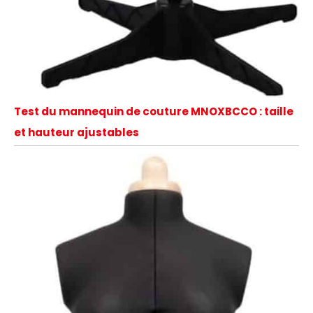
Test du mannequin de couture MNOXBCCO : taille
et hauteur ajustables