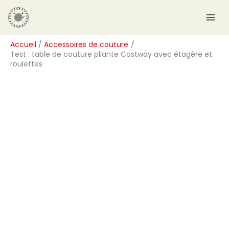
Aller
R
au
e
contenu
c
Accueil
Accessoires de couture
h
Test : table de couture pliante Costway avec étagère et
e
roulettes
r
c
h
e
r