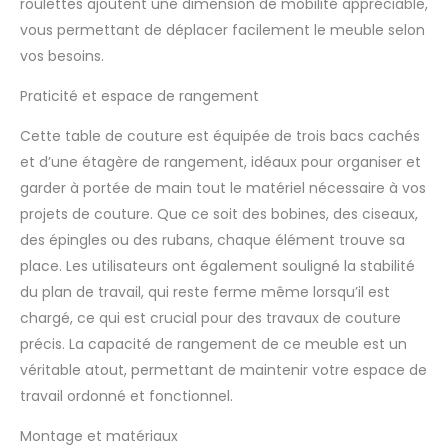
roulettes ajoutent une dimension de mobilité appréciable,
ainsi un espace
vous permettant de déplacer facilement le meuble selon
précieux. Elle est
équipée de plusieurs
vos besoins.
ports, dont deux prises,
Praticité et espace de rangement
un port USB et un port
Type-C, pour recharger
Cette table de couture est équipée de trois bacs cachés
facilement vos outils
de couture et autres
et d’une étagère de rangement, idéaux pour organiser et
appareils
garder à portée de main tout le matériel nécessaire à vos
【Nombreuses
projets de couture. Que ce soit des bobines, des ciseaux,
solutions de
des épingles ou des rubans, chaque élément trouve sa
rangement】Avec une
étagère ouverte
place. Les utilisateurs ont également souligné la stabilité
spacieuse et trois
du plan de travail, qui reste ferme même lorsqu’il est
plateaux de
chargé, ce qui est crucial pour des travaux de couture
rangement, cette table
précis. La capacité de rangement de ce meuble est un
de couture vous
permet de ranger vos
véritable atout, permettant de maintenir votre espace de
outils de couture,
travail ordonné et fonctionnel.
accessoires et autres
petits objets de
Montage et matériaux