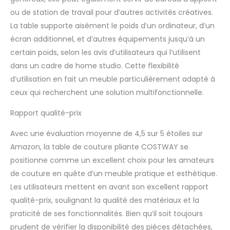
【Fonctionnalité
ou de station de travail pour d’autres activités créatives.
polyvalente】Ce
La table supporte aisément le poids d’un ordinateur, d’un
meuble multifonction
écran additionnel, et d’autres équipements jusqu’à un
n'est pas seulement
certain poids, selon les avis d’utilisateurs qui l’utilisent
une table de couture
fonctionnelle ; il sert
dans un cadre de home studio. Cette flexibilité
également de bureau
d’utilisation en fait un meuble particulièrement adapté à
d'ordinateur ou
ceux qui recherchent une solution multifonctionnelle.
d'armoire d'appoint
élégante. Son design
Rapport qualité-prix
polyvalent en fait un
atout précieux pour
Avec une évaluation moyenne de 4,5 sur 5 étoiles sur
tout espace de vie ou
Amazon, la table de couture pliante COSTWAY se
de travail
positionne comme un excellent choix pour les amateurs
de couture en quête d’un meuble pratique et esthétique.
Les utilisateurs mettent en avant son excellent rapport
qualité-prix, soulignant la qualité des matériaux et la
praticité de ses fonctionnalités. Bien qu’il soit toujours
prudent de vérifier la disponibilité des pièces détachées,