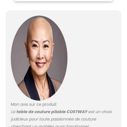
rangement compact
lorsqu'elle n'est pas
utilisée. Équipée d'un
système de
verrouillage à ressort et
de patins anti-collision,
elle assure une
transition fluide et sans
effort entre ses
différentes
configurations
【Station de charge
pratique】La table de
couture est équipée
d'une station de
charge latérale
astucieuse, libérant
ainsi un espace
Mon avis sur ce produit
précieux. Elle est
La
table de couture pliable COSTWAY
est un choix
équipée de plusieurs
judicieux pour toute passionnée de couture
ports, dont deux prises,
un port USB et un port
cherchant un mobilier aussi fonctionnel