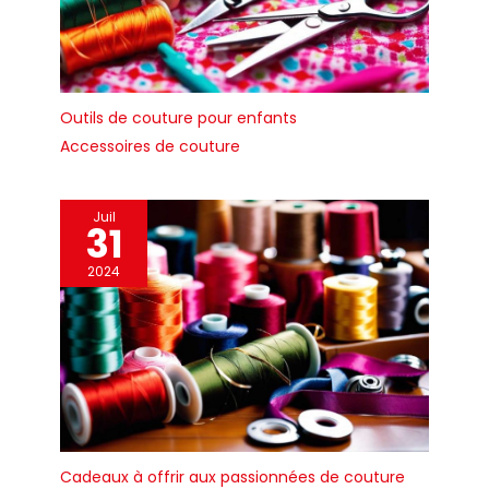
tout espace de vie ou
de travail
Outils de couture pour enfants
Accessoires de couture
Juil
31
2024
Cadeaux à offrir aux passionnées de couture