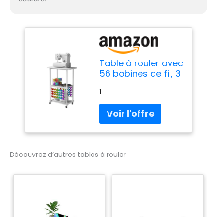
Table à rouler avec
56 bobines de fil, 3
étagères de
1
rangement,
armoire à couture
portable pour
machine à broder,
organisateur de
chariot artisanal,
blanc
Découvrez d’autres tables à rouler