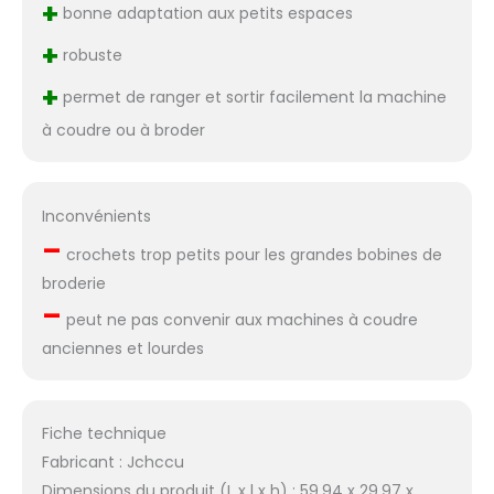
+
bonne adaptation aux petits espaces
+
robuste
+
permet de ranger et sortir facilement la machine
à coudre ou à broder
Inconvénients
–
crochets trop petits pour les grandes bobines de
broderie
–
peut ne pas convenir aux machines à coudre
anciennes et lourdes
Fiche technique
Fabricant : Jchccu
Dimensions du produit (L x l x h) : 59,94 x 29,97 x