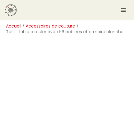
Aller
R
au
e
contenu
c
Accueil
Accessoires de couture
h
Test : table à rouler avec 56 bobines et armoire blanche
e
r
c
h
e
r