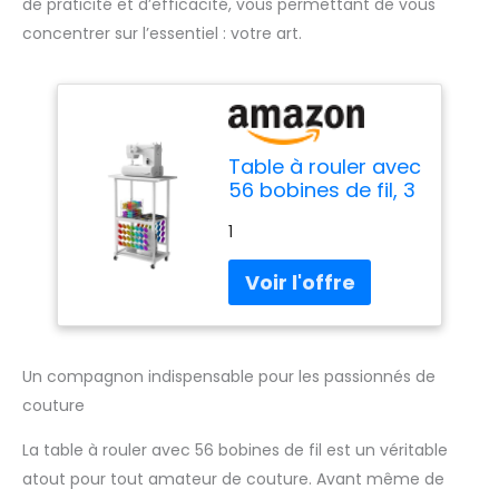
de praticité et d’efficacité, vous permettant de vous
concentrer sur l’essentiel : votre art.
Table à rouler avec
56 bobines de fil, 3
étagères de
1
rangement,
armoire à couture
portable pour
machine à broder,
organisateur de
chariot artisanal,
blanc
Un compagnon indispensable pour les passionnés de
couture
La table à rouler avec 56 bobines de fil est un véritable
atout pour tout amateur de couture. Avant même de