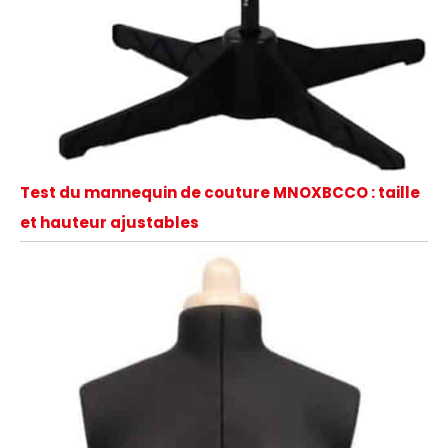
Test du mannequin de couture MNOXBCCO : taille
et hauteur ajustables