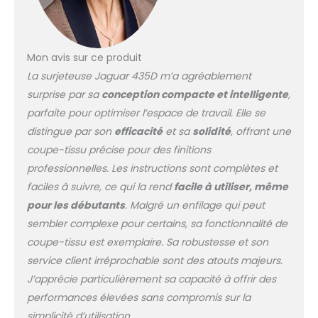
n°14, 1 pc. n°16, boîte de
rangement pour aiguilles, 3
tournevis, une housse, un
mode d’emploi et un bac à
Mon avis sur ce produit
peluches intégré à la
La surjeteuse Jaguar 435D m’a agréablement
machine. Une lame cachée
à l’arrière de la machine
surprise par sa
conception compacte et intelligente
,
permet de couper
parfaite pour optimiser l’espace de travail. Elle se
rapidement et facilement
distingue par son
efficacité
et sa
solidité
, offrant une
le fil une fois la couture
coupe-tissu précise pour des finitions
terminée. Tous les
accessoires nécessaires
professionnelles. Les instructions sont complètes et
pour la surjeteuse sont
faciles à suivre, ce qui la rend
facile à utiliser, même
rangés dans la boîte de
pour les débutants
. Malgré un enfilage qui peut
rangement située sur le
sembler complexe pour certains, sa fonctionnalité de
côté de la machine.
L'entraînement différentiel
coupe-tissu est exemplaire. Sa robustesse et son
vous permet de
service client irréprochable sont des atouts majeurs.
compenser l'élasticité de
J’apprécie particulièrement sa capacité à offrir des
votre tissu, afin d'obtenir un
performances élevées sans compromis sur la
bord surjeté parfaitement
simplicité d’utilisation.
droit, même sur les tissus