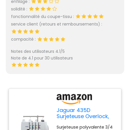
enfilage :
solidité :
fonctionnalité du coupe-tissu :
service client (retours et remboursements) :
compacité :
Notes des utilisateurs 4.1/5
Note de 4.1 pour 30 utilisateurs
Jaguar 435D
Surjeteuse Overlock,
3/4 fils, enfilage codé
Surjeteuse polyvalente 3/4
par couleur, transport