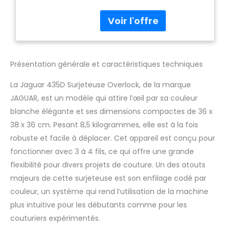
pour les débutants grâce
aux repères de couleur.
Entraînement différentiel :
Assure un contrôle optimal
du tissu et une précision
maximale sur tous les
Présentation générale et caractéristiques techniques
types de matériaux.
Puissance : Moteur de 91 W
La Jaguar 435D Surjeteuse Overlock, de la marque
avec éclairage LED pour
JAGUAR, est un modèle qui attire l’œil par sa couleur
une visibilité optimale.
blanche élégante et ses dimensions compactes de 36 x
Accessoires inclus : 4
petites bobines de fil de
38 x 36 cm. Pesant 8,5 kilogrammes, elle est à la fois
démarrage, 4 disques de
robuste et facile à déplacer. Cet appareil est conçu pour
retenue de bobine, une
fonctionner avec 3 à 4 fils, ce qui offre une grande
pince, une lame inférieure
flexibilité pour divers projets de couture. Un des atouts
de rechange, une brosse,
aiguilles : 2 pcs. n°11, 2 pcs.
majeurs de cette surjeteuse est son enfilage codé par
n°14, 1 pc. n°16, boîte de
couleur, un système qui rend l’utilisation de la machine
rangement pour aiguilles, 3
plus intuitive pour les débutants comme pour les
tournevis, une housse, un
couturiers expérimentés.
mode d’emploi et un bac à