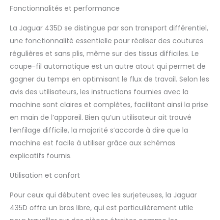
peluches intégré à la
Fonctionnalités et performance
machine. Une lame cachée
à l’arrière de la machine
La Jaguar 435D se distingue par son transport différentiel,
permet de couper
une fonctionnalité essentielle pour réaliser des coutures
rapidement et facilement
le fil une fois la couture
régulières et sans plis, même sur des tissus difficiles. Le
terminée. Tous les
coupe-fil automatique est un autre atout qui permet de
accessoires nécessaires
gagner du temps en optimisant le flux de travail. Selon les
pour la surjeteuse sont
avis des utilisateurs, les instructions fournies avec la
rangés dans la boîte de
rangement située sur le
machine sont claires et complètes, facilitant ainsi la prise
côté de la machine.
en main de l’appareil. Bien qu’un utilisateur ait trouvé
L'entraînement différentiel
l’enfilage difficile, la majorité s’accorde à dire que la
vous permet de
machine est facile à utiliser grâce aux schémas
compenser l'élasticité de
explicatifs fournis.
votre tissu, afin d'obtenir un
bord surjeté parfaitement
Utilisation et confort
droit, même sur les tissus
extensibles les plus
Pour ceux qui débutent avec les surjeteuses, la Jaguar
difficiles. Que vous cousiez
de la soie fine ou du Lycra
435D offre un bras libre, qui est particulièrement utile
extensible, cette surjeteuse