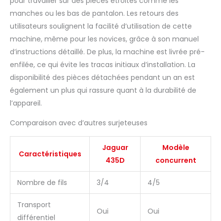
pour travailler sur des pièces étroites comme les
vous offre une finition de
manches ou les bas de pantalon. Les retours des
bord professionnelle ainsi
utilisateurs soulignent la facilité d’utilisation de cette
qu’une fonction double
machine, même pour les novices, grâce à son manuel
aiguille pour un bord solide
et résistant. Comprend 4
d’instructions détaillé. De plus, la machine est livrée pré-
petites cônes/bobines de
enfilée, ce qui évite les tracas initiaux d’installation. La
fil de surjet blanc pour
disponibilité des pièces détachées pendant un an est
démarrage. The Ironing
également un plus qui rassure quant à la durabilité de
Press Company – principal
fournisseur européen de
l’appareil.
presses à repasser,
machines à coudre et
Comparaison avec d’autres surjeteuses
accessoires depuis 1977.
Veuillez consulter la
Jaguar
Modèle
description du produit ci-
Caractéristiques
435D
concurrent
dessous pour la liste
complète des
Nombre de fils
3/4
4/5
caractéristiques et
spécifications.
Transport
Oui
Oui
différentiel