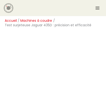
Aller
R
au
e
contenu
c
Accueil
Machines à coudre
h
Test surjeteuse Jaguar 435D : précision et efficacité
e
r
c
h
e
r