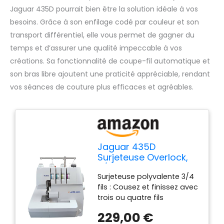
Jaguar 435D pourrait bien être la solution idéale à vos
besoins. Grâce à son enfilage codé par couleur et son
transport différentiel, elle vous permet de gagner du
temps et d’assurer une qualité impeccable à vos
créations. Sa fonctionnalité de coupe-fil automatique et
son bras libre ajoutent une praticité appréciable, rendant
vos séances de couture plus efficaces et agréables.
Jaguar 435D
Surjeteuse Overlock,
3/4 fils, enfilage codé
Surjeteuse polyvalente 3/4
par couleur, transport
fils : Cousez et finissez avec
différentiel, coupe-fil
trois ou quatre fils
automatique, bras
simultanément. Enfilage
libre, blanc.
229,00 €
avec code couleur : Idéal