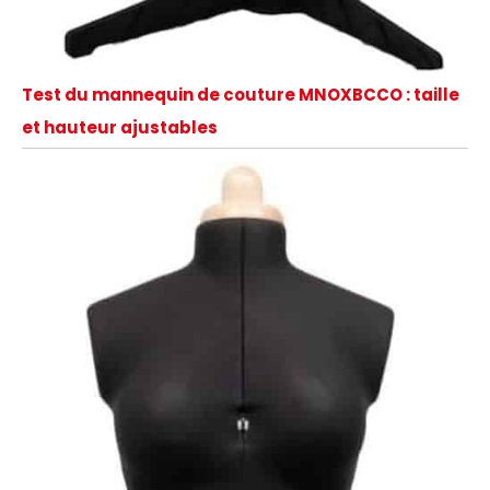
Test du mannequin de couture MNOXBCCO : taille
et hauteur ajustables