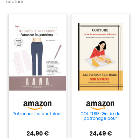
couture
Patronner les pantalons
COUTURE: Guide du
patronage pour
débutants - buste,
manche, jupe, pantalon,
24,90 €
24,49 €
robe droite.: Les
patrons de base sur