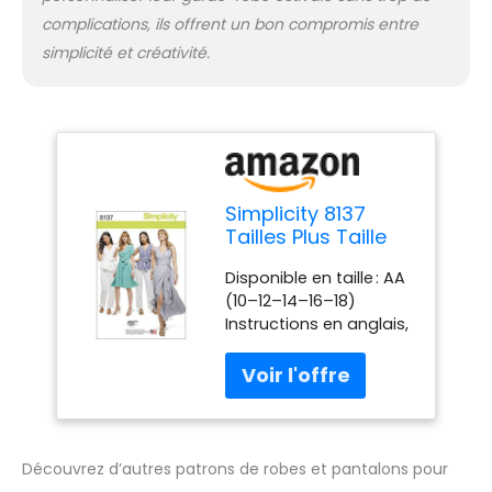
complications, ils offrent un bon compromis entre
simplicité et créativité.
Simplicity 8137
Tailles Plus Taille
Patrons de
Disponible en taille : AA
Robes/et Pantalon
(10–12–14–16–18)
pour Couture,
Instructions en anglais,
Blanc, Taille AA
en espagnol et en
français Fabriqué aux
USA
Découvrez d’autres patrons de robes et pantalons pour