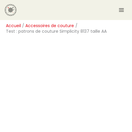
Aller
R
au
e
contenu
c
Accueil
Accessoires de couture
h
Test : patrons de couture Simplicity 8137 taille AA
e
r
c
h
e
r