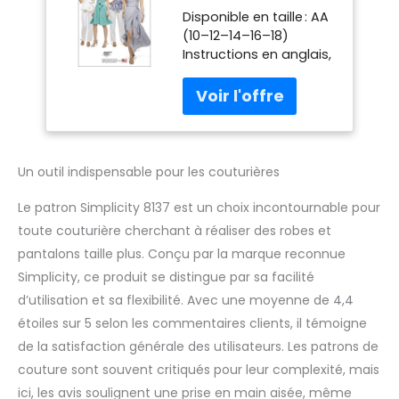
Patrons de
Disponible en taille : AA
Robes/et Pantalon
(10–12–14–16–18)
pour Couture,
Instructions en anglais,
Blanc, Taille AA
en espagnol et en
français Fabriqué aux
USA
Un outil indispensable pour les couturières
Le patron Simplicity 8137 est un choix incontournable pour
toute couturière cherchant à réaliser des robes et
pantalons taille plus. Conçu par la marque reconnue
Simplicity, ce produit se distingue par sa facilité
d’utilisation et sa flexibilité. Avec une moyenne de 4,4
étoiles sur 5 selon les commentaires clients, il témoigne
de la satisfaction générale des utilisateurs. Les patrons de
couture sont souvent critiqués pour leur complexité, mais
ici, les avis soulignent une prise en main aisée, même