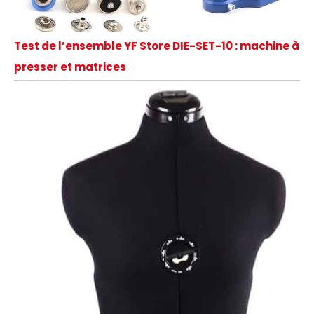
Test de l’ensemble YF Store DIE-SET-10 : machine à
presser et matrices