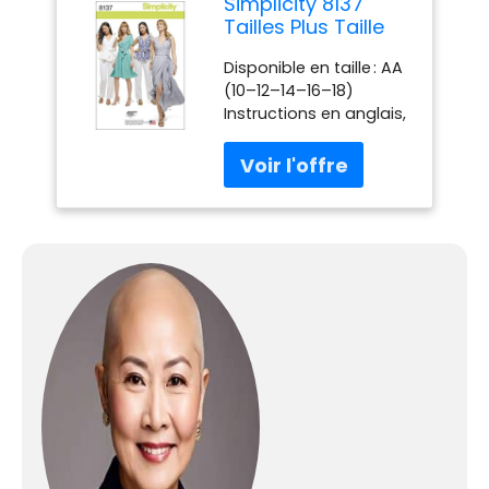
Simplicity 8137
Tailles Plus Taille
Patrons de
Disponible en taille : AA
Robes/et Pantalon
(10–12–14–16–18)
pour Couture,
Instructions en anglais,
Blanc, Taille AA
en espagnol et en
français Fabriqué aux
USA