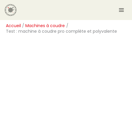
Aller
R
au
e
contenu
c
Accueil
Machines à coudre
h
Test : machine à coudre pro complète et polyvalente
e
r
c
h
e
r