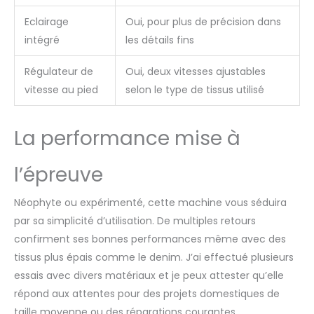
guide comprend les
Eclairage
Oui, pour plus de précision dans
instructions pour la
machine à coudre
intégré
les détails fins
Introduction, comment
l'utiliser et comment gérer
Régulateur de
Oui, deux vitesses ajustables
les erreurs, le kit
vitesse au pied
selon le type de tissus utilisé
d'accessoires de couture
inclus contient tous les
outils dont vous avez
La performance mise à
besoin
l’épreuve
Néophyte ou expérimenté, cette machine vous séduira
par sa simplicité d’utilisation. De multiples retours
confirment ses bonnes performances même avec des
tissus plus épais comme le denim. J’ai effectué plusieurs
essais avec divers matériaux et je peux attester qu’elle
répond aux attentes pour des projets domestiques de
taille moyenne ou des réparations courantes.