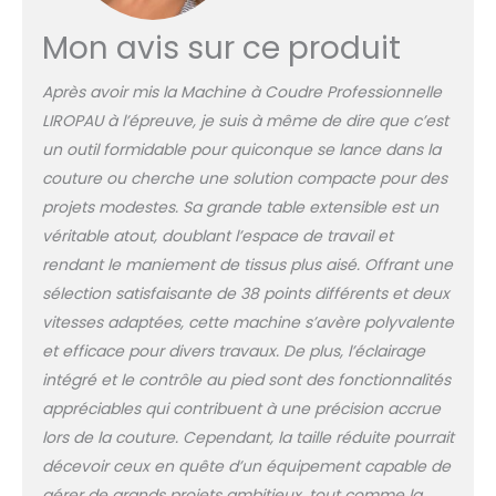
à double fil, avec des
pédales interchangeables,
Mon avis sur ce produit
vous permettant de
terminer facilement votre
Après avoir mis la Machine à Coudre Professionnelle
projet 64 bobines de
LIROPAU à l’épreuve, je suis à même de dire que c’est
couleur: 64 bobines de fil
un outil formidable pour quiconque se lance dans la
de haute qualité, dont 64
bobines de fil colorées, des
couture ou cherche une solution compacte pour des
aiguilles assorties de haute
projets modestes. Sa grande table extensible est un
qualité, des ciseaux solides
véritable atout, doublant l’espace de travail et
en acier inoxydable, un
rendant le maniement de tissus plus aisé. Offrant une
ruban et un mètre ruban,
etc. Bobines de fil aux
sélection satisfaisante de 38 points différents et deux
couleurs vives et durables
vitesses adaptées, cette machine s’avère polyvalente
pour votre utilisation de
et efficace pour divers travaux. De plus, l’éclairage
couture d'urgence
intégré et le contrôle au pied sont des fonctionnalités
【Bonnes performances de
couture】 Cette machine à
appréciables qui contribuent à une précision accrue
coudre est conçue pour
lors de la couture. Cependant, la taille réduite pourrait
gérer une variété de tissus,
décevoir ceux en quête d’un équipement capable de
y compris jusqu'à 8
gérer de grands projets ambitieux, tout comme la