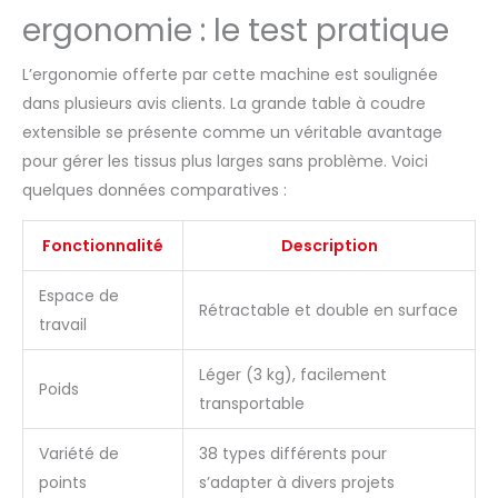
ergonomie : le test pratique
créer facilement des
projets époustouflants, le
corps, les connexions de
L’ergonomie offerte par cette machine est soulignée
pré-couture et les outils de
dans plusieurs avis clients. La grande table à coudre
couture sont en acier
extensible se présente comme un véritable avantage
inoxydable dur, matériau
soigné et sa qualité lui
pour gérer les tissus plus larges sans problème. Voici
permettent d'être utilisé
quelques données comparatives :
pendant longtemps
【Garantie de satisfaction
Fonctionnalité
Description
à 100 %】 Garantie de
qualité de 12 mois, si vous
Espace de
avez des questions,
Rétractable et double en surface
n'hésitez pas à nous
travail
contacter, nous le
résoudrons pour vous dans
Léger (3 kg), facilement
Poids
les 24 heures, Remarque
transportable
spéciale : veuillez lire
attentivement les
Variété de
38 types différents pour
instructions après avoir
points
s’adapter à divers projets
reçu la marchandise, le