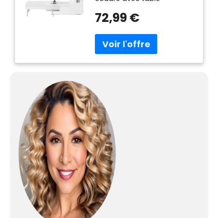
d'extension vous offre un
72,99 €
espace de travail étendu
pour les grands projets ;
elle est livrée avec un
ensemble complet d'outils
de couture, comprenant 64
couleurs de fil à coudre,
des ciseaux, un enfile-
aiguille, un ruban à mesurer,
différentes tailles
d'aiguilles. , contrôleur de
pédale, etc. 14 options de
points: La machine à
coudre propose 14 types
de points impressionnants
parmi lesquels choisir pour
répondre à vos différents
besoins de couture, y
compris les points avant et
arrière, les points de
manches et les points unis