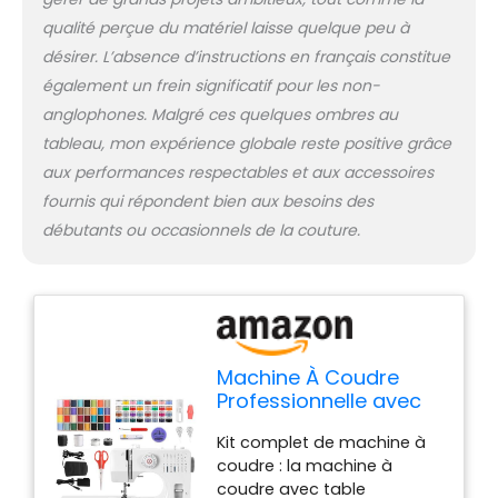
couches de denim durable,
créer facilement des
qualité perçue du matériel laisse quelque peu à
projets époustouflants, le
désirer. L’absence d’instructions en français constitue
corps, les connexions de
également un frein significatif pour les non-
pré-couture et les outils de
anglophones. Malgré ces quelques ombres au
couture sont en acier
tableau, mon expérience globale reste positive grâce
inoxydable dur, matériau
soigné et sa qualité lui
aux performances respectables et aux accessoires
permettent d'être utilisé
fournis qui répondent bien aux besoins des
pendant longtemps
débutants ou occasionnels de la couture.
【Garantie de satisfaction
à 100 %】 Garantie de
qualité de 12 mois, si vous
avez des questions,
n'hésitez pas à nous
contacter, nous le
Machine À Coudre
résoudrons pour vous dans
Professionnelle avec
les 24 heures, Remarque
Grande Table à
spéciale : veuillez lire
Kit complet de machine à
Coudre Table
attentivement les
coudre : la machine à
instructions après avoir
coudre avec table
reçu la marchandise, le