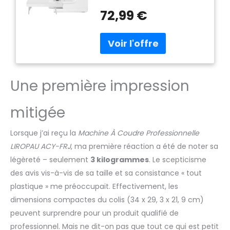
d'extension vous offre un
72,99 €
espace de travail étendu
pour les grands projets ;
elle est livrée avec un
ensemble complet d'outils
de couture, comprenant 64
couleurs de fil à coudre,
Une première impression
des ciseaux, un enfile-
aiguille, un ruban à mesurer,
différentes tailles
mitigée
d'aiguilles. , contrôleur de
pédale, etc. 14 options de
Lorsque j’ai reçu la
Machine À Coudre Professionnelle
points: La machine à
coudre propose 14 types
LIROPAU ACY-FRJ
, ma première réaction a été de noter sa
de points impressionnants
légèreté – seulement
3 kilogrammes
. Le scepticisme
parmi lesquels choisir pour
des avis vis-à-vis de sa taille et sa consistance « tout
répondre à vos différents
plastique » me préoccupait. Effectivement, les
besoins de couture, y
dimensions compactes du colis (34 x 29, 3 x 21, 9 cm)
compris les points avant et
arrière, les points de
peuvent surprendre pour un produit qualifié de
manches et les points unis
professionnel. Mais ne dit-on pas que tout ce qui est petit