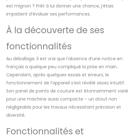
à double fil, avec des
est mignon ? Prêt à lui donner une chance, j’étais
pédales interchangeables,
impatient d’évaluer ses performances.
vous permettant de
terminer facilement votre
À la découverte de ses
projet 64 bobines de
couleur: 64 bobines de fil
de haute qualité, dont 64
fonctionnalités
bobines de fil colorées, des
aiguilles assorties de haute
Au déballage, il est vrai que l’absence d’une notice en
qualité, des ciseaux solides
en acier inoxydable, un
français a quelque peu compliqué la prise en main.
ruban et un mètre ruban,
Cependant, après quelques essais et erreurs, le
etc. Bobines de fil aux
fonctionnement de l’appareil s’est révélé assez intuitif.
couleurs vives et durables
Son panel de points de couture est étonnamment varié
pour votre utilisation de
pour une machine aussi compacte – un atout non
couture d'urgence
【Bonnes performances de
négligeable pour les travaux nécessitant précision et
couture】 Cette machine à
diversité.
coudre est conçue pour
gérer une variété de tissus,
Fonctionnalités et
y compris jusqu'à 8
couches de denim durable,