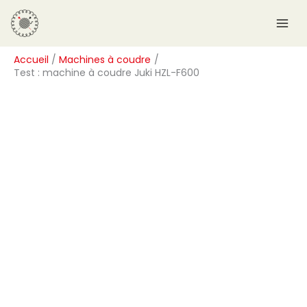
Aller
R
au
e
contenu
c
Accueil
Machines à coudre
h
Test : machine à coudre Juki HZL-F600
e
r
c
h
e
r