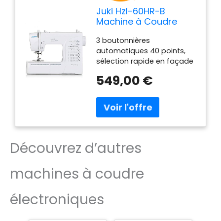
Juki Hzl-60HR-B
Machine à Coudre
Electronique, Métal,
3 boutonnières
Blanc, 40 x 18, 8 x 29
automatiques 40 points,
cm
sélection rapide en façade
Réglage de pression, Enfile
549,00 €
aiguille Boutons de
commande en façade,
ABAISSAGE de griffe pour
QUILTING Châssis métal,
capot de protection ABS
MANUEL D’UTILISATION EN
Découvrez d’autres
LANGUE FRANÇAISE Produit
destiné à la France, en
conséquence la garantie
machines à coudre
ne couvrira que les produits
vendus en France
électroniques