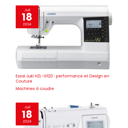
(patchwork et quilting)
【SPÉCIALE SUR TOUS
Juil
LES TISSUS】Equipé d'un
18
double releveur de pied-
de-biche, d'une plaque
2024
en métal, d'un boucleur
robuste, d'un moteur
puissant et d'une griffe
d'entraînement du tissu
à 6 rangs, structure
interne en métal et
surface de travail
pratique éclairée par LED
; toutes ces
caractéristiques
importantes
garantissent une
couture parfaite sur les
Essai Juki HZL-G120 : performance et Design en
tissus légers et épais
Couture
tels que les jeans
Machines à coudre
multicouches. Garantie
officielle Brother de 3
ans 【NOMBREUX
ACCESSOIRES EN
DOTATION】Pied pour
Juil
18
boutonnières; Canette ;
Pied pour surfilage; Jeu
d'aiguilles; Pied pour
2024
monogrammes; Pied
zippé; Petite brosse de