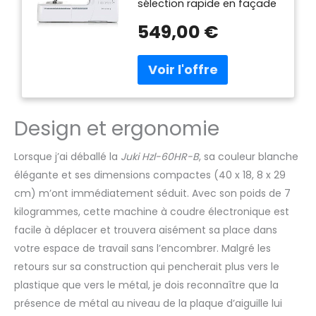
sélection rapide en façade
Réglage de pression, Enfile
549,00 €
aiguille Boutons de
commande en façade,
ABAISSAGE de griffe pour
QUILTING Châssis métal,
capot de protection ABS
MANUEL D’UTILISATION EN
Design et ergonomie
LANGUE FRANÇAISE Produit
destiné à la France, en
conséquence la garantie
Lorsque j’ai déballé la
Juki Hzl-60HR-B
, sa couleur blanche
ne couvrira que les produits
élégante et ses dimensions compactes (40 x 18, 8 x 29
vendus en France
cm) m’ont immédiatement séduit. Avec son poids de 7
kilogrammes, cette machine à coudre électronique est
facile à déplacer et trouvera aisément sa place dans
votre espace de travail sans l’encombrer. Malgré les
retours sur sa construction qui pencherait plus vers le
plastique que vers le métal, je dois reconnaître que la
présence de métal au niveau de la plaque d’aiguille lui