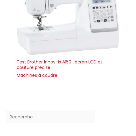
nettoyage; Pied
zigzag(sur la machine);
Tournevis; Pied pour
point invisible; Pied pour
boutons; Pédale de
rhéostat; Couteau pour
boutonnières; Housse
souple. Le manuel
d’utilisation en français
peut être téléchargé
gratuitement en format
digitale en encadrant le
QR Code que se trouve
Test Brother Innov-Is A150 : écran LCD et
sur le panneau avant de
couture précise
la machine
Machines à coudre