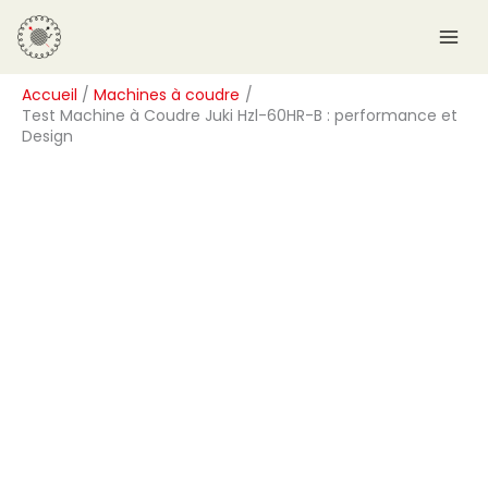
Aller
R
au
e
contenu
c
Accueil
Machines à coudre
h
Test Machine à Coudre Juki Hzl-60HR-B : performance et
e
Design
r
c
h
e
r