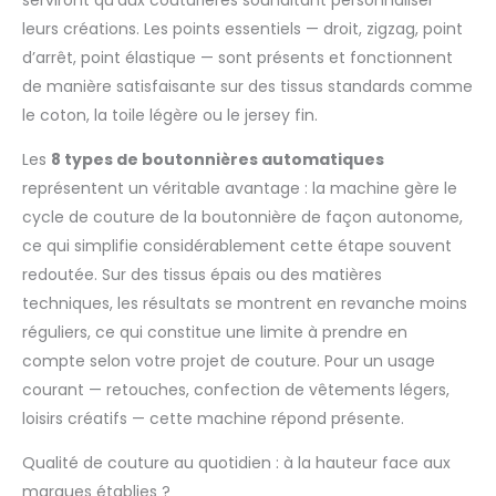
serviront qu’aux couturières souhaitant personnaliser
Largeur de Point
leurs créations. Les points essentiels — droit, zigzag, point
Variable】Ajustez la
longueur et la largeur
d’arrêt, point élastique — sont présents et fonctionnent
pour varier. La longueur
de manière satisfaisante sur des tissus standards comme
est 0mm à 7mm et la
le coton, la toile légère ou le jersey fin.
largeur est 0mm à
4.5mm. La hauteur des
Les
8 types de boutonnières automatiques
lève-pieds est jusqu’à
représentent un véritable avantage : la machine gère le
5,5 mm. Contrôle de la
vitesse pour votre
cycle de couture de la boutonnière de façon autonome,
niveau de confort. La
ce qui simplifie considérablement cette étape souvent
machine à coudre
redoutée. Sur des tissus épais ou des matières
électronique a une
techniques, les résultats se montrent en revanche moins
vitesse de couture
maximale de 700±50
réguliers, ce qui constitue une limite à prendre en
points par minute. Les
compte selon votre projet de couture. Pour un usage
projets peuvent être
courant — retouches, confection de vêtements légers,
cousus rapidement.
loisirs créatifs — cette machine répond présente.
【Machine Facile à
Utiliser】Cette machine
Qualité de couture au quotidien : à la hauteur face aux
est équipée d'un
marques établies ?
enfileur d'aiguille