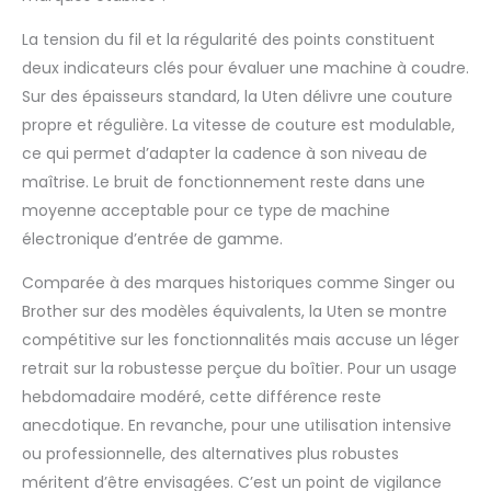
intégré, d'une canette
La tension du fil et la régularité des points constituent
à installation rapide.
deux indicateurs clés pour évaluer une machine à coudre.
Système de bobinage
rapide et automatique,
Sur des épaisseurs standard, la Uten délivre une couture
ainsi que d'un bras libre
propre et régulière. La vitesse de couture est modulable,
pour coudre poignets
ce qui permet d’adapter la cadence à son niveau de
et manches. Les
maîtrise. Le bruit de fonctionnement reste dans une
réglages à double
aiguille. Contrôle de la
moyenne acceptable pour ce type de machine
tension du fil réglable
électronique d’entrée de gamme.
pour coudre pour
différents types de
Comparée à des marques historiques comme Singer ou
projets. Une zone de
Brother sur des modèles équivalents, la Uten se montre
travail éclairée par une
compétitive sur les fonctionnalités mais accuse un léger
lumière LED.
【Haute
retrait sur la robustesse perçue du boîtier. Pour un usage
Qualité et Achat Sans
Risque】Garantie de 24
hebdomadaire modéré, cette différence reste
mois et service à la
anecdotique. En revanche, pour une utilisation intensive
clientèle à vie. Si vous
ou professionnelle, des alternatives plus robustes
avez un problème avec
méritent d’être envisagées. C’est un point de vigilance
machine à coudre