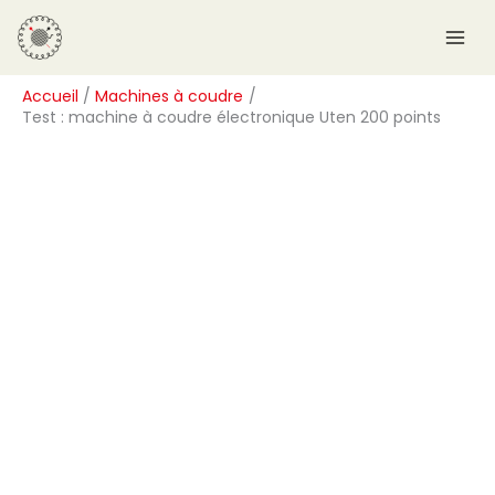
Aller
R
au
e
contenu
c
Accueil
Machines à coudre
h
Test : machine à coudre électronique Uten 200 points
e
r
c
h
e
r