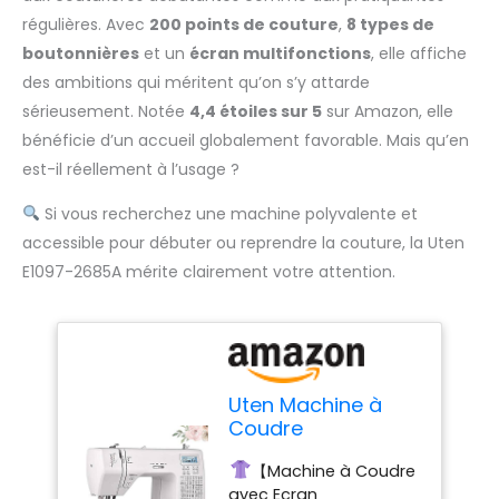
régulières. Avec
200 points de couture
,
8 types de
boutonnières
et un
écran multifonctions
, elle affiche
des ambitions qui méritent qu’on s’y attarde
sérieusement. Notée
4,4 étoiles sur 5
sur Amazon, elle
bénéficie d’un accueil globalement favorable. Mais qu’en
est-il réellement à l’usage ?
Si vous recherchez une machine polyvalente et
accessible pour débuter ou reprendre la couture, la Uten
E1097-2685A mérite clairement votre attention.
Uten Machine à
Coudre
Electronique 200
【Machine à Coudre
Points 8 Types de
avec Ecran
Boutonnières avec