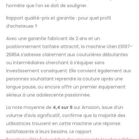
portable, n'hésitez pas
honnête que l’on se doit de souligner.
à nous contacter par
e-mail, nous allons
Rapport qualité-prix et garantie : pour quel profil
offrir un support
d’acheteuse ?
technique pour
résoudre le problème.
Avec une garantie fabricant de 2 ans et un
La machine est
positionnement tarifaire attractif, la machine Uten E1097-
équipée de 5 pieds à
2685A s’adresse clairement aux couturières débutantes
changement rapide,
ou intermédiaires cherchant à s’équiper sans
comprenant un pied en
zigzag, un pied pour
investissement conséquent. Elle convient également aux
fermeture à glissière,
personnes souhaitant reprendre la couture après une
un pied pour bouton,
longue pause, ou encore offrir un premier équipement
un pied de point
sérieux à une adolescente passionnée.
aveugle et un pied pour
boutonnières.
La note moyenne de
4,4 sur 5
sur Amazon, issue d’un
volume d’avis significatif, confirme que la majorité des
utilisatrices trouvent en cette machine une réponse
satisfaisante à leurs besoins. Le rapport