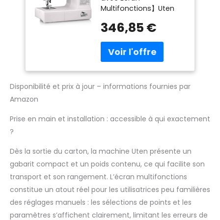
Multifonctions】Uten
Ecran
2685A machine à
Multifonctions
346,85 €
coudre informatisée
est facile à utiliser,
conçue pour la
durabilité et la flexibilité
ce qui aide les
passionnés de couture
Disponibilité et prix à jour – informations fournies par
à améliorer leur
Amazon
capacité créative. Avec
ses 200 points intégrés
Prise en main et installation : accessible à qui exactement
uniques, y compris des
?
points composés de
lettres et de chiffres, 8
Dès la sortie du carton, la machine Uten présente un
types de boutonnières
one-step auto-size,
gabarit compact et un poids contenu, ce qui facilite son
des positions d'aiguilles
transport et son rangement. L’écran multifonctions
variables, la machine
constitue un atout réel pour les utilisatrices peu familières
va répondre à tous vos
des réglages manuels : les sélections de points et les
besoins en couture.
paramètres s’affichent clairement, limitant les erreurs de
【Caractéristiques de