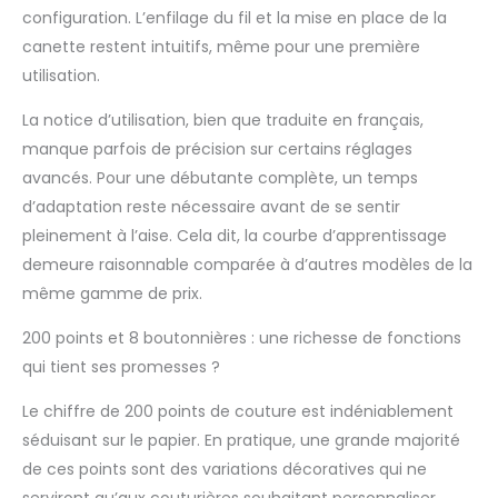
Commodité】La
configuration. L’enfilage du fil et la mise en place de la
machine à coudre
canette restent intuitifs, même pour une première
portable est équipée
utilisation.
d’un grand écran LCD,
ce qui vous permet de
La notice d’utilisation, bien que traduite en français,
connaître facilement et
manque parfois de précision sur certains réglages
directement la
sélection de points
avancés. Pour une débutante complète, un temps
informatisée,
d’adaptation reste nécessaire avant de se sentir
d’alimentation. En
pleinement à l’aise. Cela dit, la courbe d’apprentissage
outre, boutons de
demeure raisonnable comparée à d’autres modèles de la
commodité tels que
bouton marche/arrêt,
même gamme de prix.
retour et aiguille
200 points et 8 boutonnières : une richesse de fonctions
mémorisée haut/bas
pour faciliter
qui tient ses promesses ?
l’utilisation. Plaque à
aiguille avec échelle en
Le chiffre de 200 points de couture est indéniablement
pouces et en
séduisant sur le papier. En pratique, une grande majorité
centimètres. Bullet
de ces points sont des variations décoratives qui ne
point
【Longueur et