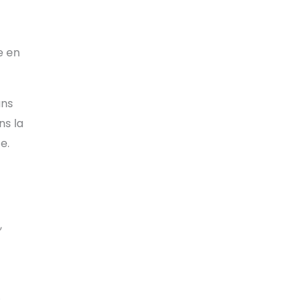
e en
ans
ns la
e.
,
.