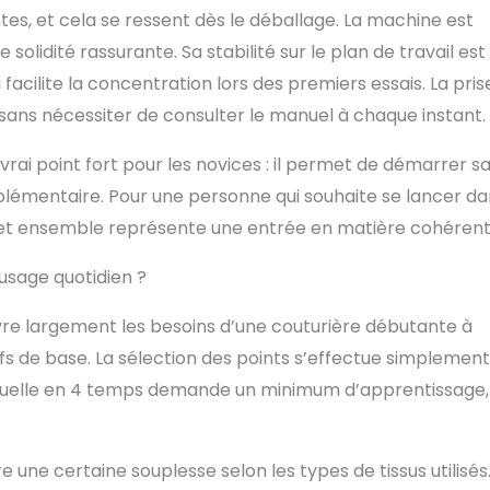
 couture précise même en faible luminosité. Elle inclut une
tes, et cela se ressent dès le déballage. La machine est
oires utiles tels que pieds presseurs, boutonnières,
lidité rassurante. Sa stabilité sur le plan de travail est
, bobines vides, jeu d'aiguilles et tournevis, ainsi qu'une
ontrôle confortable et pratique. Conçue pour être
 facilite la concentration lors des premiers essais. La pris
sportable, cette machine à coudre est légère et compacte,
 sans nécessiter de consulter le manuel à chaque instant.
 intégrée qui facilite son transport et son rangement
 vrai point fort pour les novices : il permet de démarrer s
lémentaire. Pour une personne qui souhaite se lancer da
cet ensemble représente une entrée en matière cohérent
 usage quotidien ?
uvre largement les besoins d’une couturière débutante à
tifs de base. La sélection des points s’effectue simplement
anuelle en 4 temps demande un minimum d’apprentissage,
e une certaine souplesse selon les types de tissus utilisés