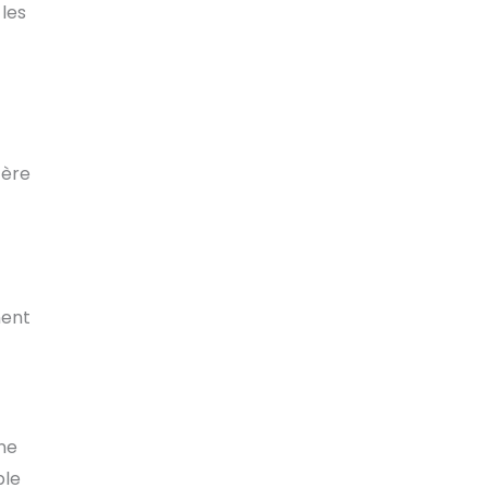
les
tère
nent
 ne
ble