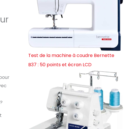
ur
Test de la machine à coudre Bernette
B37 : 50 points et écran LCD
pour
vec
 ?
t