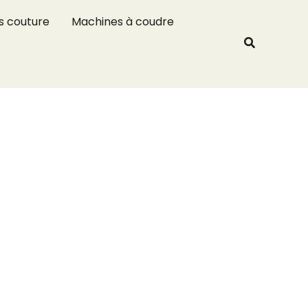
R
s couture
Machines à coudre
e
Recherche
c
h
e
r
c
h
e
r