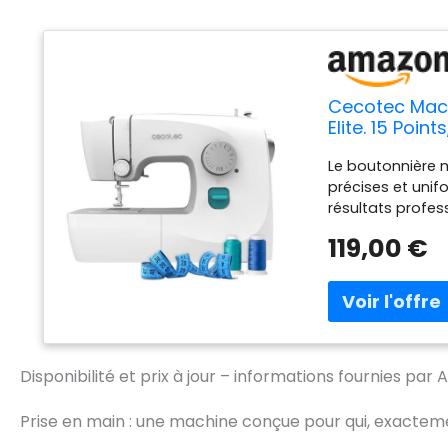
Cecotec Mach
Elite. 15 Poi
Boutonnière R
Le boutonnière 
d'Accessoire
précises et unif
résultats profe
réglable, vous p
119,00 €
vos préférences 
entièrement ajus
selon le type de 
Équipée de 6 gri
douce et uniform
Son design à br
Disponibilité et prix à jour – informations fournies pa
poignets et ourl
vous permet de r
organisée et acce
Prise en main : une machine conçue pour qui, exactem
précis sur la zone