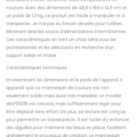
Support en métal
couture. Avec des dimensions de 48,9 x 19,5 x 14,6 cm et
amélioré et en fibre de
un poids de 1,3 kg, ce produit est facile à manipuler et à
verre avec matériau en
transporter. Je n’ai pas eu besoin de piles pour l’utiliser,
tissu, rendent la forme
de mannequin stable
éliminant ainsi les soucis d’alimentations intermittentes.
et durable
Ces caractéristiques en font un choix idéal pour les
suffisamment pour
professionnels et les débutants en recherche d’un
supporter des mini-
support solide et stable.
vêtements, des robes,
des robes de mariée et
Caractéristiques techniques
des livraisons
décoratives. Matériel:
En examinant les dimensions et le poids de l’appareil, il
PVC haute densité,
apparaît que ce mannequin de couture est non
coton, tissu, base en
fer Heavy-Duty
seulement solide mais aussi très maniable. Le modèle
pouvant être
deLF00018 est robuste, mais suffisamment léger pour
entièrement épinglée
être déplacé sans effort. De plus, sa texture est conçue
et peut être épinglée à
pour permettre un travail précis : il est facile d’y enfoncer
un angle. L'utilisation de
PVC haute densité
des aiguilles pour maintenir les tissus en place, facilitant
lorsqu'il était
grandement le processus de création. Le mannequin