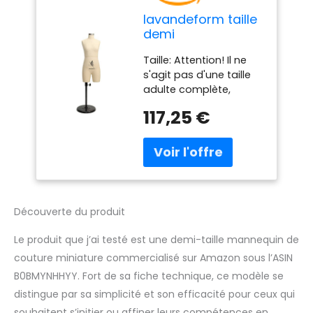
lavandeform taille
demi
Schneiderpuppen
Taille: Attention! Il ne
pour la couture
s'agit pas d'une taille
miniature (il ne
adulte complète,
s'agit pas d'une
hauteur du corps : 43
taille adulte). Il est
117,25 €
cm, largeur de l'épaule
possible de planter
à l'épaule : 19,5 cm,
des aiguilles dans
buste : 42,5 cm, tour de
les
taille : 33,5 cm, hanches
Schneiderpuppen
: 45,5 cm (fait à la
de taille demi.
main, il peut y avoir une
(Beige)
tolérance de +-0,5 cm,
Découverte du produit
l'espoir peut être
compris). Il est idéal
Le produit que j’ai testé est une demi-taille mannequin de
pour l'affichage de
couture miniature commercialisé sur Amazon sous l’ASIN
différentes sortes de
B0BMYNHHYY. Fort de sa fiche technique, ce modèle se
mini-vêtements. (Ne
distingue par sa simplicité et son efficacité pour ceux qui
convient pas aux
adultes) Durable :
souhaitent s’initier ou affiner leurs compétences en