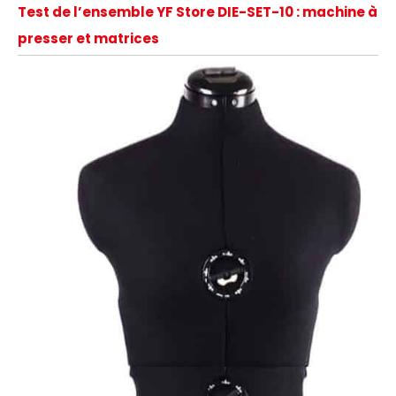
Test de l’ensemble YF Store DIE-SET-10 : machine à
presser et matrices