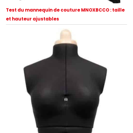
Test du mannequin de couture MNOXBCCO : taille
et hauteur ajustables