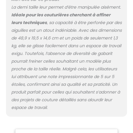
vêtements, des robes,
La demi taille leur permet d’être manipulée aisément.
des robes de mariée et
Idéale pour les couturières cherchant à affiner
des livraisons
décoratives. Matériel:
leurs techniques
, sa capacité à être perforée par des
PVC haute densité,
aiguilles est un atout indéniable. Avec des dimensions
coton, tissu, base en
de 48,9 x 19,5 x 14,6 cm et un poids de seulement 1,3
fer Heavy-Duty
kg, elle se glisse facilement dans un espace de travail
pouvant être
entièrement épinglée
exigu. Toutefois, l’absence de diversité de gabarit
et peut être épinglée à
pourrait freiner celles souhaitant un modèle plus
un angle. L'utilisation de
proche de la taille réelle. Malgré cela, les utilisateurs
PVC haute densité
lui attribuent une note impressionnante de 5 sur 5
lorsqu'il était
extrêmement léger et
étoiles, confirmant ainsi sa qualité et sa praticité. Un
portable. Montage
produit parfait pour celles qui souhaitent s’adonner à
facile : vissez la barre
des projets de couture détaillés sans alourdir leur
métallique dans la
espace de travail.
base ronde et serrez la
vis, puis insérez le
modèle dans la barre
métallique et serrez le