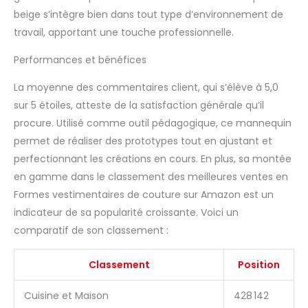
extrêmement léger et
beige s’intègre bien dans tout type d’environnement de
portable. Montage
travail, apportant une touche professionnelle.
facile : vissez la barre
métallique dans la
Performances et bénéfices
base ronde et serrez la
vis, puis insérez le
La moyenne des commentaires client, qui s’élève à 5,0
modèle dans la barre
sur 5 étoiles, atteste de la satisfaction générale qu’il
métallique et serrez le
bouton. Polyvalent : le
procure. Utilisé comme outil pédagogique, ce mannequin
mannequin de couture
permet de réaliser des prototypes tout en ajustant et
à l'échelle 1:2 peut être
perfectionnant les créations en cours. En plus, sa montée
utilisé pour la
en gamme dans le classement des meilleures ventes en
formation en design, la
coupe et la pratique du
Formes vestimentaires de couture sur Amazon est un
drapage, ainsi que
indicateur de sa popularité croissante. Voici un
pour l'exposition de
comparatif de son classement :
petits vêtements de
mode, peut également
Classement
Position
servir à exposer des
bijoux sur un comptoir.
Cuisine et Maison
428 142