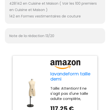
428 142 en Cuisine et Maison ( Voir les 100 premiers
en Cuisine et Maison )
142 en Formes vestimentaires de couture
Note de la rédaction 13/20
lavandeform taille
demi
Schneiderpuppen
Taille: Attention! Il ne
pour la couture
s'agit pas d'une taille
miniature (il ne
adulte complète,
s'agit pas d'une
hauteur du corps : 43
taille adulte). Il est
117,25 €
cm, largeur de l'épaule
possible de planter