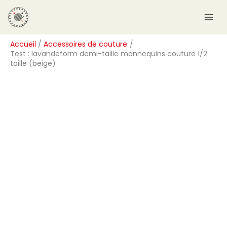
Aller
R
au
e
contenu
c
Accueil
Accessoires de couture
h
Test : lavandeform demi-taille mannequins couture 1/2
e
taille (beige)
r
c
h
e
r