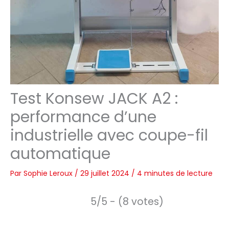
Test Konsew JACK A2 :
performance d’une
industrielle avec coupe-fil
automatique
Par
Sophie Leroux
/
29 juillet 2024
/
4 minutes de lecture
5/5 - (8 votes)