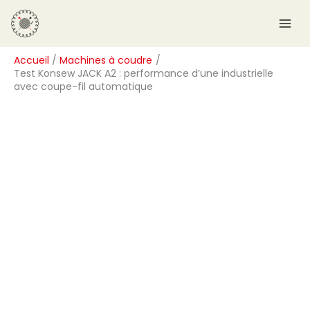
Aller
R
au
e
contenu
c
Accueil
Machines à coudre
h
Test Konsew JACK A2 : performance d’une industrielle
e
avec coupe-fil automatique
r
c
h
e
r