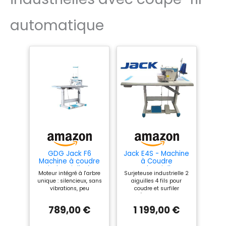
automatique
GDG Jack F6
Jack E4S - Machine
Machine à coudre
à Coudre
industrielle à
Industrielle
Moteur intégré à l'arbre
Surjeteuse industrielle 2
aiguille unique -
Overlock 4 Fils
unique : silencieux, sans
aiguilles 4 fils pour
Système AMH1 KI -
avec Moteur
vibrations, peu
coudre et surfiler
Fortress Electric
Silencieux à
encombrant, faible
léger/moyen. Sélecteur
110-295 V - 5 000
Économie d'Énergie
consommation d'énergie
L/M/P : grâce à un levier,
points/min - Tissus
- Idéale pour
789,00 €
1 199,00 €
avec veille automatique
il est possible de
légers à lourds
Tissus Légers à
en pauses de travail
changer l'inclinaison de
Moyens