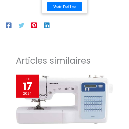
facilement les
HOME_FURNITURE_AND
paramètres et
_DECOR JUKI blanc bleu
apprendre les
principales opérations.
Un arbre unique : La
torsion de la machine
est réduite, et une plus
grande stabilité
pendant la course est
assurée, la vitesse de
couture augmente et la
durabilité est améliorée.
Vitesse 5500 tr/min
Articles similaires
Juil
17
2024