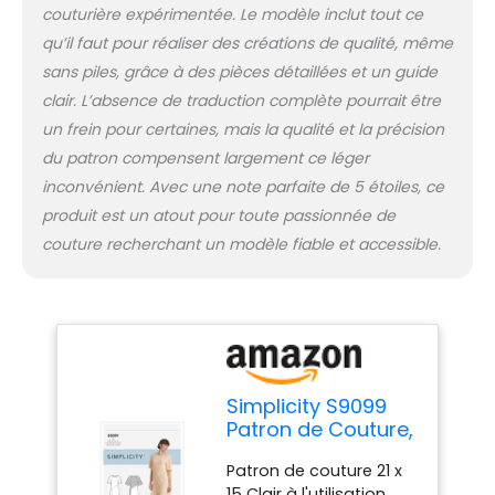
couturière expérimentée. Le modèle inclut tout ce
qu’il faut pour réaliser des créations de qualité, même
sans piles, grâce à des pièces détaillées et un guide
clair. L’absence de traduction complète pourrait être
un frein pour certaines, mais la qualité et la précision
du patron compensent largement ce léger
inconvénient. Avec une note parfaite de 5 étoiles, ce
produit est un atout pour toute passionnée de
couture recherchant un modèle fiable et accessible.
Simplicity S9099
Patron de Couture,
Papier, Blanc, H5
Patron de couture 21 x
(6-8-10-12-14)
15 Clair à l'utilisation