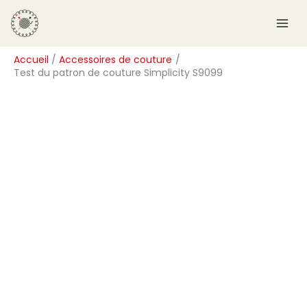
Aller
R
au
e
contenu
c
Accueil
Accessoires de couture
h
Test du patron de couture Simplicity S9099
e
r
c
h
e
r