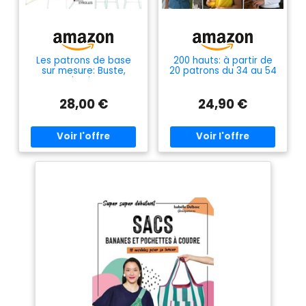
Les patrons de base
200 hauts: à partir de
sur mesure: Buste,
20 patrons du 34 au 54
manche, jupe et
pantalon -
28,00 €
24,90 €
Construction et
ajustement