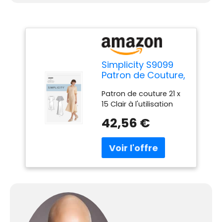
Simplicity S9099
Patron de Couture,
Papier, Blanc, H5
Patron de couture 21 x
(6-8-10-12-14)
15 Clair à l'utilisation
42,56 €