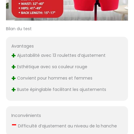
est recouvert de 100
% coton, ce qui est
idéal pour l’épinglage
et le marquage.
Bilan du test
Housse en coton
extensible
parfaitement
Avantages
attachée au corps du
+
mannequin et
Ajustabilité avec 13 roulettes d’ajustement
élégante pour la
+
couture et la
Esthétique avec sa couleur rouge
présentation
+
Convient pour hommes et femmes
Assemblage facile :
Le montage ou le
+
Buste épinglable facilitant les ajustements
démontage peuvent
être réalisés
facilement en
quelques minutes
Inconvénients
sans aucun outil.
–
Chaque colis est livré
Difficulté d’ajustement au niveau de la hanche
avec des instructions