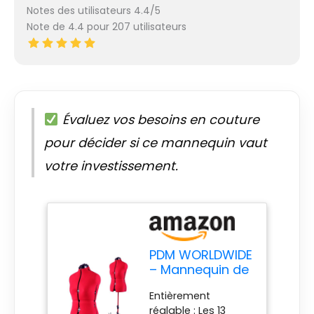
Notes des utilisateurs 4.4/5
Note de 4.4 pour 207 utilisateurs
Évaluez vos besoins en couture
pour décider si ce mannequin vaut
votre investissement.
PDM WORLDWIDE
– Mannequin de
Couture
Entièrement
réglable, Tailles
réglable : Les 13
12 à 18. Buste