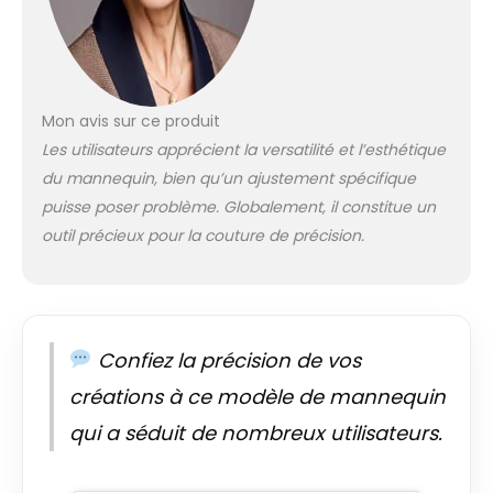
à quatre pieds avec
des roulettes
amovibles rend ce
mannequin plus
stable et améliore
Mon avis sur ce produit
sa mobilité. Vous
pouvez facilement
Les utilisateurs apprécient la versatilité et l’esthétique
le déplacer
du mannequin, bien qu’un ajustement spécifique
n'importe où. La
puisse poser problème. Globalement, il constitue un
combinaison de la
outil précieux pour la couture de précision.
base roulante et du
tube en acier
inoxydable offre un
support pratique et
solide pour les
vêtements Forme
Confiez la précision de vos
de robe polyvalente
créations à ce modèle de mannequin
: Ce buste de
mannequin
qui a séduit de nombreux utilisateurs.
professionnel est
parfait pour vos