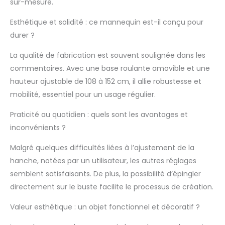
sur-mesure.
des roulettes
amovibles rend ce
Esthétique et solidité : ce mannequin est-il conçu pour
mannequin plus
stable et améliore sa
durer ?
mobilité. Vous pouvez
La qualité de fabrication est souvent soulignée dans les
facilement le
déplacer n'importe
commentaires. Avec une base roulante amovible et une
où. La combinaison
hauteur ajustable de 108 à 152 cm, il allie robustesse et
de la base roulante et
mobilité, essentiel pour un usage régulier.
du tube en acier
inoxydable offre un
Praticité au quotidien : quels sont les avantages et
support pratique et
inconvénients ?
solide pour les
vêtements Forme de
Malgré quelques difficultés liées à l’ajustement de la
robe polyvalente : Ce
hanche, notées par un utilisateur, les autres réglages
buste de mannequin
professionnel est
semblent satisfaisants. De plus, la possibilité d’épingler
parfait pour vos
directement sur le buste facilite le processus de création.
travaux de couture.
Vous pouvez l'utiliser
Valeur esthétique : un objet fonctionnel et décoratif ?
pour afficher votre
travail à la maison,