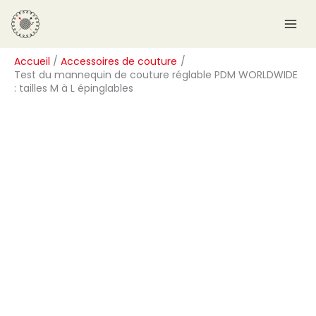
Aller
R
au
e
contenu
c
Accueil
Accessoires de couture
h
Test du mannequin de couture réglable PDM WORLDWIDE
e
: tailles M à L épinglables
r
c
h
e
r