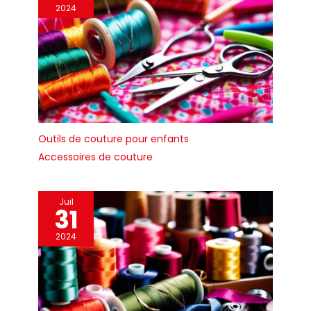
2024
attachée au corps
du mannequin et
élégante pour la
couture et la
présentation
Assemblage facile :
Le montage ou le
démontage
peuvent être
Outils de couture pour enfants
réalisés facilement
Accessoires de couture
en quelques
minutes sans aucun
outil. Chaque colis
est livré avec des
Juil
31
instructions
d'installation
2024
(français non
garanti). -