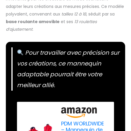
adapter leurs créations aux mesures précises. Ce modèle
polyvalent, convenant aux
tailles 12 à 18
, séduit par sa
base roulante amovible
et ses
13 roulettes
d’ajustement
.
Pour travailler avec précision sur
vos créations, ce mannequin
adaptable pourrait être votre
meilleur allié.
PDM WORLDWIDE
– Mannequin de