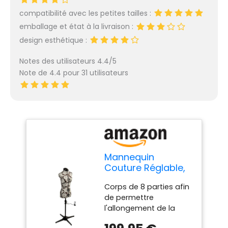
compatibilité avec les petites tailles :
emballage et état à la livraison :
design esthétique :
Notes des utilisateurs 4.4/5
Note de 4.4 pour 31 utilisateurs
Mannequin
Couture Réglable,
Motif à Hollyhock
Corps de 8 parties afin
Gris | Très Petite
de permettre
(XS) [Taille EUR 34
l'allongement de la
à 38]
taille Fabriqué d'un