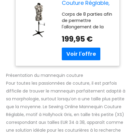
Couture Réglable,
Motif à Hollyhock
Corps de 8 parties afin
Gris | Très Petite
de permettre
(XS) [Taille EUR 34
l'allongement de la
à 38]
taille Fabriqué d'un
199,95 €
tissu fort et léger avec
un revêtement nylon à
dossier en mousse Un
pupitre à quatre pattes
Épaule grande pour
une meilleure
Présentation du mannequin couture
suspension des
Pour toutes les passionnées de couture, il est parfois
manches. Arrondisseur
de jupe avec pince
difficile de trouver le mannequin parfaitement adapté à
pour effectuer votre
sa morphologie, surtout lorsqu’on a une taille plus petite
ourlet. Tour de poitrine:
que la moyenne. Le Sewing Online Mannequin Couture
76-91 cm | Tour de
Réglable, motif à Hollyhock Gris, en taille très petite (XS)
taille: 56-71 cm | Tour
de hanches: 79-94 cm
correspondant aux tailles EUR 34 à 38, apparaît comme
| Longueur du dos: 38-
une solution idéale pour les couturières à la recherche
43 cm | Tour du cou: 34