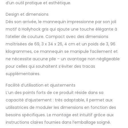
d’un outil pratique et esthétique.
cm | Hauteur totale: 180
cm | Tour de taille à la
Design et dimensions
hanche: 20 cm |
Dès son arrivée, le mannequin impressionne par son joli
Largeur des épaules: 34
motif à Hollyhock gris qui ajoute une touche élégante à
cm | Tour d'Épaule au
mamelon: 22 cm | Si
l’atelier de couture. Compact avec des dimensions
vous plaît verifier vos
maîtrisées de 69, 3 x 34 x 26, 4 cm et un poids de 3, 96
mesures
kilogrammes, ce mannequin se manipule facilement et
ne nécessite aucune pile – un avantage non négligeable
pour celles qui souhaitent s’éviter des tracas
supplémentaires.
Facilité d’utilisation et ajustements
L’un des points forts de ce produit réside dans sa
capacité d’ajustement : très adaptable, il permet aux
utilisatrices de moduler les dimensions en fonction des
besoins spécifiques. Le montage est intuitif grâce aux
instructions claires fournies dans l’emballage soigné.