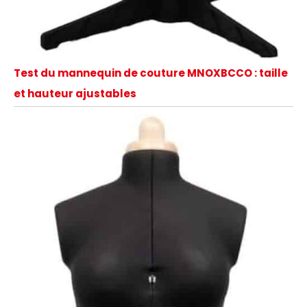
Test du mannequin de couture MNOXBCCO : taille
et hauteur ajustables