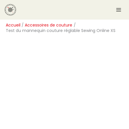
Aller
R
au
e
contenu
c
Accueil
Accessoires de couture
h
Test du mannequin couture réglable Sewing Online XS
e
r
c
h
e
r