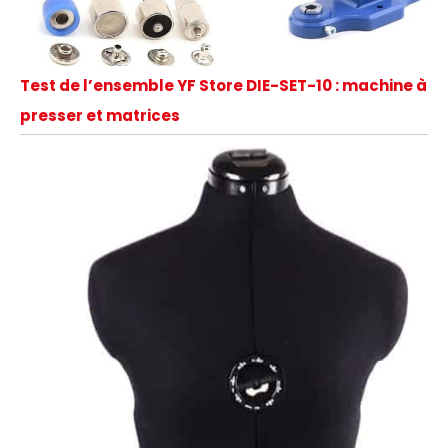
Test de l’ensemble YF Store DIE-SET-10 : machine à
presser et matrices