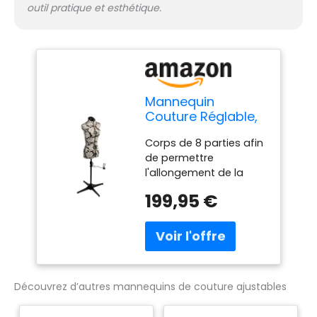
outil pratique et esthétique.
Mannequin
Couture Réglable,
Motif à Hollyhock
Corps de 8 parties afin
Gris | Très Petite
de permettre
(XS) [Taille EUR 34
l'allongement de la
à 38]
taille Fabriqué d'un
199,95 €
tissu fort et léger avec
un revêtement nylon à
dossier en mousse Un
pupitre à quatre pattes
Épaule grande pour
une meilleure
Découvrez d’autres mannequins de couture ajustables
suspension des
manches. Arrondisseur